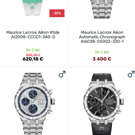
-30%
Maurice Lacroix Aikon #tide
Maurice Lacroix Aikon
AI2008-CCCC1-3A0-0
Automatic Chronograph
AI6038-SS002-330-1
Do 2 dní
Do 2 dní
885,98 €
620,18 €
3 400 €