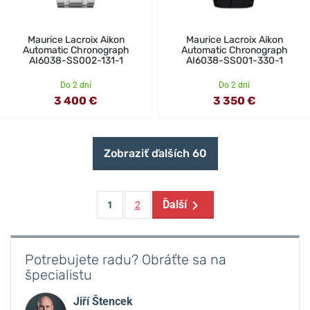
Maurice Lacroix Aikon
Maurice Lacroix Aikon
Automatic Chronograph
Automatic Chronograph
AI6038-SS002-131-1
AI6038-SS001-330-1
Do 2 dní
Do 2 dní
3 400 €
3 350 €
Zobraziť ďalších 60
Ďalší
1
2
Potrebujete radu? Obráťte sa na
špecialistu
Jiří Štencek