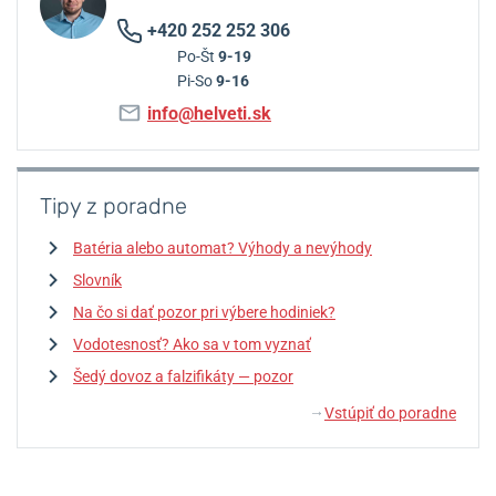
+420 252 252 306
Po-Št
9-19
Pi-So
9-16
info@helveti.sk
Tipy z poradne
Batéria alebo automat? Výhody a nevýhody
Slovník
Na čo si dať pozor pri výbere hodiniek?
Vodotesnosť? Ako sa v tom vyznať
Šedý dovoz a falzifikáty — pozor
Vstúpiť do poradne
↓