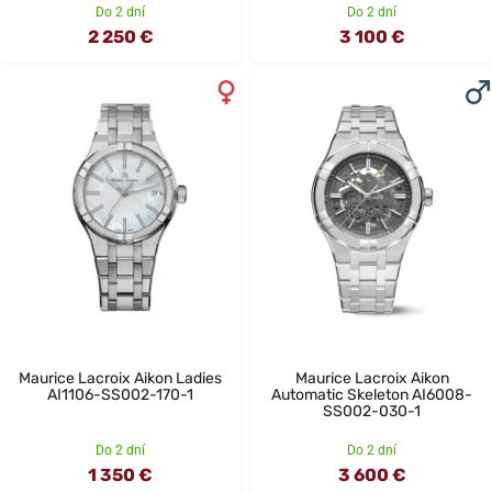
Do 2 dní
Do 2 dní
2 250 €
3 100 €
Maurice Lacroix Aikon Ladies
Maurice Lacroix Aikon
AI1106-SS002-170-1
Automatic Skeleton AI6008-
SS002-030-1
Do 2 dní
Do 2 dní
1 350 €
3 600 €