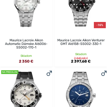
-16%
Maurice Lacroix Aikon
Maurice Lacroix Aikon Venturer
Automatic Dámske AI6006-
GMT AI6158-SS002-330-1
SS002-170-1
Skladom
Skladom
2 840,68 €
2 350 €
2 397,68 €
NA PREDAJNI