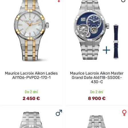
Maurice Lacroix Aikon Ladies
Maurice Lacroix Aikon Master
AI1106-PVPD2-170-1
Grand Date AI6118-SS00E-
430-C
Do 2 dní
Do 2 dní
2 450 €
8 900 €