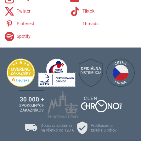
Twitter
Tiktok
Pinterest
Threads
Spotify
Doprava zadarmo
Prodloužená
na všetko od 120 €
záruka 5 rokov