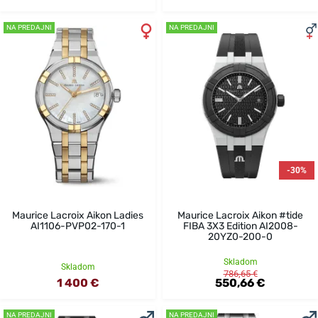
NA PREDAJNI
NA PREDAJNI
-30%
Maurice Lacroix Aikon Ladies
Maurice Lacroix Aikon #tide
AI1106-PVP02-170-1
FIBA 3X3 Edition AI2008-
20YZ0-200-0
Skladom
Skladom
786,65 €
1 400 €
550,66 €
NA PREDAJNI
NA PREDAJNI