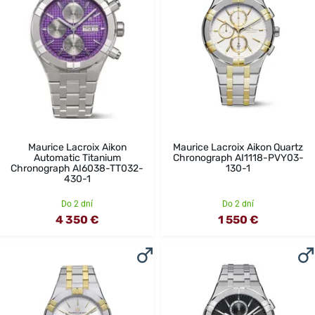
Maurice Lacroix Aikon
Maurice Lacroix Aikon Quartz
Automatic Titanium
Chronograph AI1118-PVY03-
Chronograph AI6038-TT032-
130-1
430-1
Do 2 dní
Do 2 dní
4 350 €
1 550 €