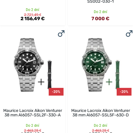
SS002-030-1
Do 2 dní
Do 2 dní
2 721,49 €
2 156,49 €
7 000 €
-20%
-20%
Maurice Lacroix Aikon Venturer
Maurice Lacroix Aikon Venturer
38 mm AI6057-SSL2F-330-A
38 mm AI6057-SSL5F-630-D
Do 2 dní
Do 2 dní
2 463,25 €
2 463,25 €