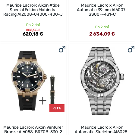
Maurice Lacroix Aikon #tide
Maurice Lacroix Aikon
Special Edition Mahindra
Automatic 39 mm AI6007-
Racing AI2008-04000-400-J
SS00F-431-C
Do 2 dní
Do 2 dní
885,98 €
620,18 €
2 634,09 €
-21%
Maurice Lacroix Aikon Venturer
Maurice Lacroix Aikon
Bronze AI6058-BRZ0B-330-2
Automatic Skeleton AI6028-