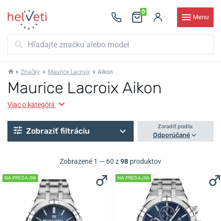
0
Menu
Značky
Maurice Lacroix
Aikon
Maurice Lacroix Aikon
Viac o kategórii
Zoradiť podľa:
Zobraziť filtráciu
Odporúčané
Zobrazené 1 — 60 z
98
produktov
NA PREDAJNI
NA PREDAJNI