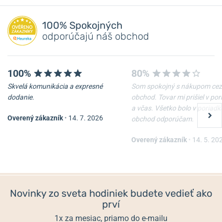
100% Spokojných
odporúčajú náš obchod
100%
80%
Skvelá komunikácia a expresné
Som spokojný s nákupom cez
dodanie.
obchod. Tovar mi prišiel v po
a včas. Všetko bolo v poriadk
Overený zákazník
•
14. 7. 2026
obchod odporúčam.
Overený zákazník
•
14. 5. 20
Novinky zo sveta hodiniek budete vedieť ako
prví
1x za mesiac, priamo do e-mailu