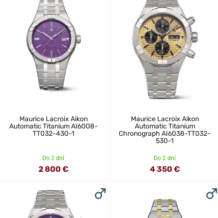
Maurice Lacroix Aikon
Maurice Lacroix Aikon
Automatic Titanium AI6008-
Automatic Titanium
TT032-430-1
Chronograph AI6038-TT032-
530-1
Do 2 dní
Do 2 dní
2 800 €
4 350 €