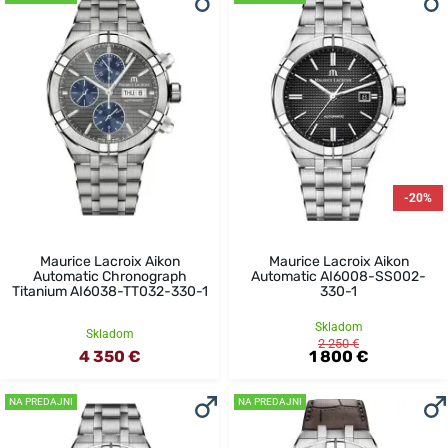
-20%
Maurice Lacroix Aikon
Maurice Lacroix Aikon
Automatic Chronograph
Automatic AI6008-SS002-
Titanium AI6038-TT032-330-1
330-1
Skladom
Skladom
2 250 €
4 350 €
1 800 €
NA PREDAJNI
NA PREDAJNI