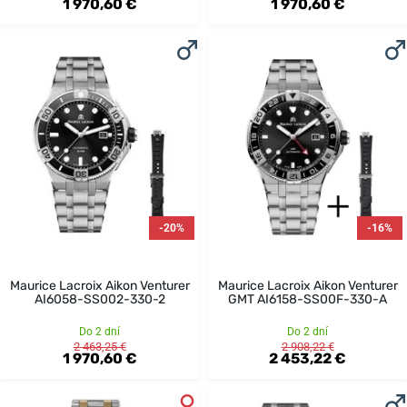
1 970,60 €
1 970,60 €
-20%
-16%
Maurice Lacroix Aikon Venturer
Maurice Lacroix Aikon Venturer
AI6058-SS002-330-2
GMT AI6158-SS00F-330-A
Do 2 dní
Do 2 dní
2 463,25 €
2 908,22 €
1 970,60 €
2 453,22 €