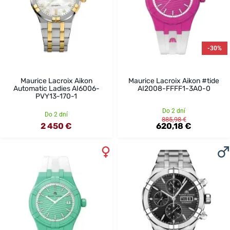
-30%
Maurice Lacroix Aikon
Maurice Lacroix Aikon #tide
Automatic Ladies AI6006-
AI2008-FFFF1-3A0-0
PVY13-170-1
Do 2 dní
Do 2 dní
885,98 €
2 450 €
620,18 €