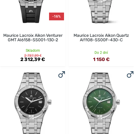
-16%
Maurice Lacroix Aikon Venturer
Maurice Lacroix Aikon Quartz
GMT AI6158-SS001-130-2
AI1108-SS00F-430-C
Skladom
Do 2 dní
2 737,39 €
2 312,39 €
1 150 €