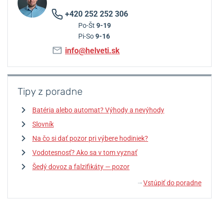
+420 252 252 306
Po-Št
9-19
Pi-So
9-16
info@helveti.sk
Tipy z poradne
Batéria alebo automat? Výhody a nevýhody
Slovník
Na čo si dať pozor pri výbere hodiniek?
Vodotesnosť? Ako sa v tom vyznať
Šedý dovoz a falzifikáty — pozor
Vstúpiť do poradne
↓