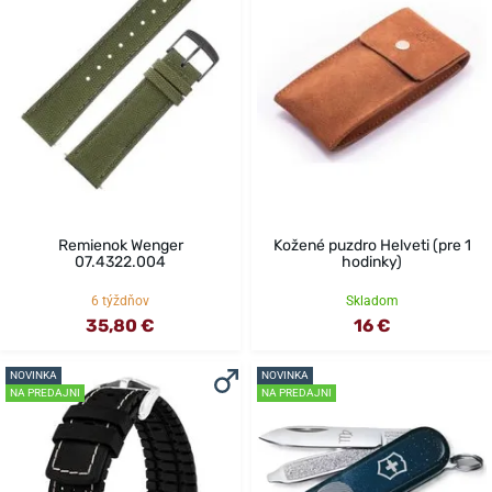
Remienok Wenger
Kožené puzdro Helveti (pre 1
07.4322.004
hodinky)
6 týždňov
Skladom
35,80 €
16 €
NOVINKA
NOVINKA
NA PREDAJNI
NA PREDAJNI