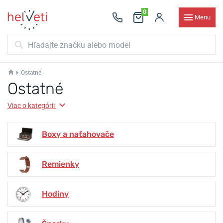
0
Menu
Ostatné
Ostatné
Viac o kategórii
Boxy a naťahovače
Remienky
Hodiny