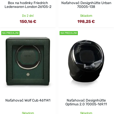
Box na hodinky Friedrich
Naťahovač Designhütte Urban
Lederwaren London 26105-2
70005-138
Do 2 dní
Skladom
150,16 €
198,25 €
NA PREDAJNI
NA PREDAJNI
Naťahovač Wolf Cub 461141
Naťahovač Designhütte
Optimus 2.0 70005-169.11
Skladom
Skladom