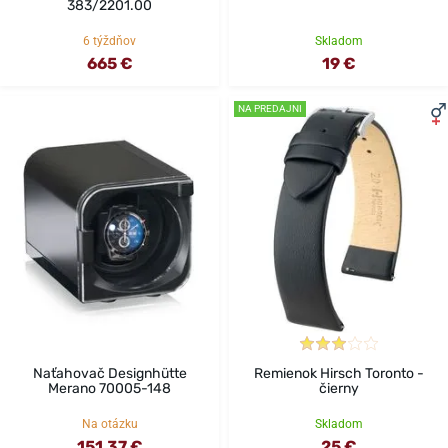
383/2201.00
6 týždňov
Skladom
665 €
19 €
NA PREDAJNI
Naťahovač Designhütte
Remienok Hirsch Toronto -
Merano 70005-148
čierny
Na otázku
Skladom
151,37 €
25 €