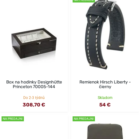
Box na hodinky Designhütte
Remienok Hirsch Liberty -
Princeton 70005-144
čierny
Do 2-3 týdnů
Skladom
308,70 €
54 €
NA PREDAJNI
NA PREDAJNI