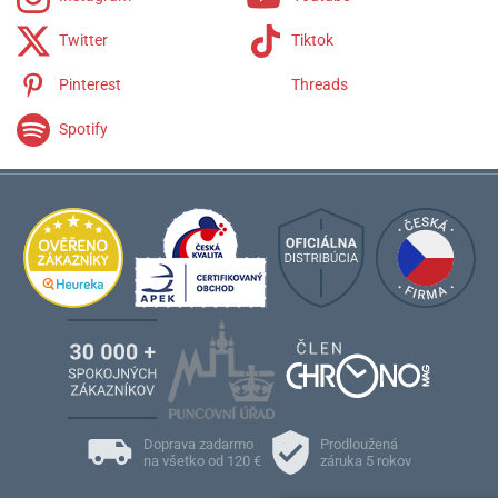
Twitter
Tiktok
Pinterest
Threads
Spotify
Doprava zadarmo
Prodloužená
na všetko od 120 €
záruka 5 rokov