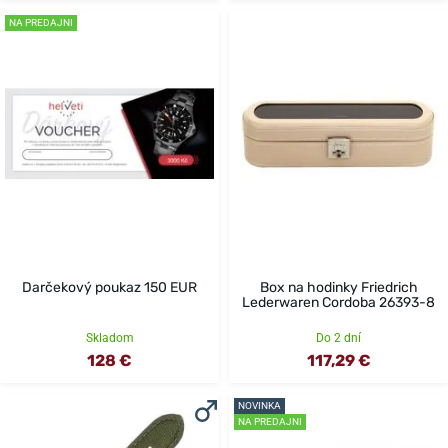
NA PREDAJNI
Darčekový poukaz 150 EUR
Box na hodinky Friedrich
Lederwaren Cordoba 26393-8
Skladom
Do 2 dní
128 €
117,29 €
NOVINKA
NA PREDAJNI