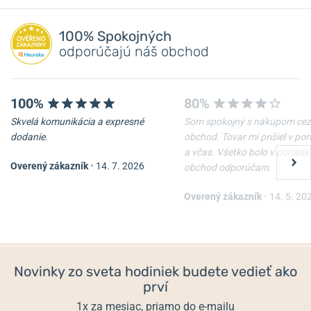
100% Spokojných
odporúčajú náš obchod
100%
80%
Skvelá komunikácia a expresné
Som spokojný s nákupom cez
dodanie.
obchod. Tovar mi prišiel v po
a včas. Všetko bolo v poriadk
Overený zákazník
•
14. 7. 2026
obchod odporúčam.
Overený zákazník
•
14. 5. 20
Novinky zo sveta hodiniek budete vedieť ako
prví
1x za mesiac, priamo do e-mailu