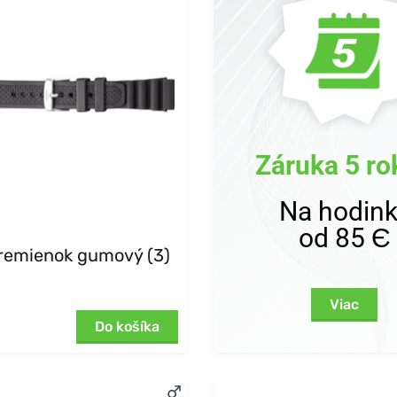
Záruka 5 ro
Na hodin
od 85 Є
 remienok gumový (3)
Viac
Do košíka