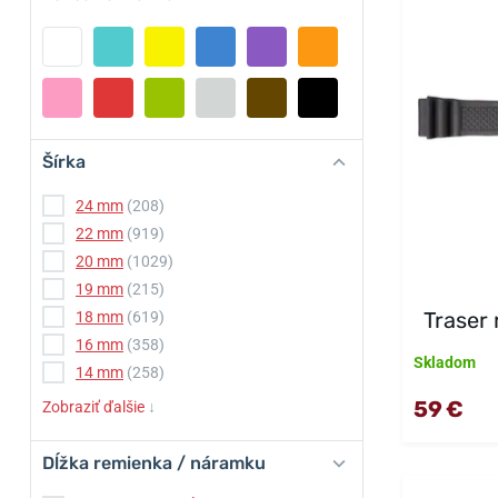
Šírka
24 mm
(208)
22 mm
(919)
20 mm
(1029)
19 mm
(215)
Traser
18 mm
(619)
16 mm
(358)
Skladom
14 mm
(258)
59 €
Zobraziť ďalšie
↓
Dĺžka remienka / náramku