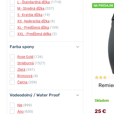
L - Štandardná dĺžka
(1719)
NA PREDAJNI
M - Stredná dĺžka
(337)
S - Kratšia dĺžka
(19)
XS - Najkratšia dĺžka
(6)
XL - Predĺžená dĺžka
(109)
XXL - Predĺžená délka
(2)
Farba spony
Rose Gold
(126)
Strieborná
(1527)
Zlatá
(341)
Bronzová
(4)
Čierna
(209)
Remien
Vodeodolný / Water Proof
Skladom
Nie
(899)
25 €
Áno
(630)