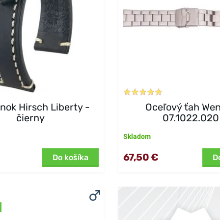
ok Hirsch Liberty -
Oceľový ťah We
čierny
07.1022.020
Skladom
67,50 €
Do košíka
D