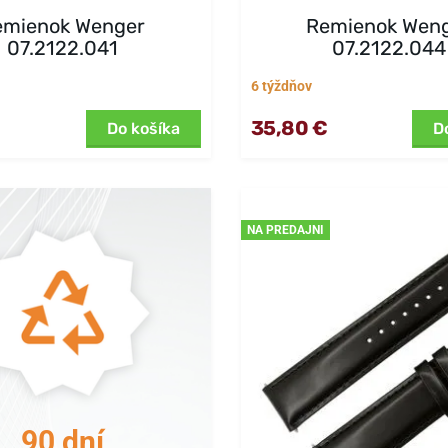
emienok Wenger
Remienok Wen
07.2122.041
07.2122.044
6 týždňov
€
35,80 €
Do košíka
D
NA PREDAJNI
90 dní