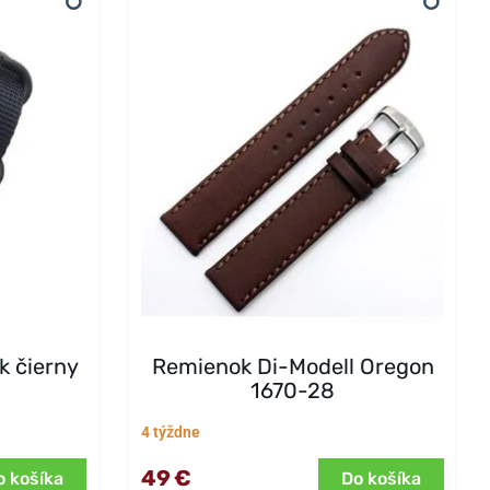
 čierny
Remienok Di-Modell Oregon
1670-28
4 týždne
49 €
o košíka
Do košíka