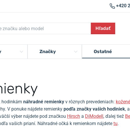
+420 
Hľadať
y
Značky
Ostatné
ienky
k hodinkám
náhradné remienky
v rôznych prevedeniach:
kožen
hy.
V ponuke nájdete remienky
podľa značky vašich hodiniek
, 
väčší výber nájdete pod značkou
Hirsch
a
DiModell
, ďalej tiež
Be
odľa vašich prianí
. Náhradné očká k
remienkom nájdete
tu
.