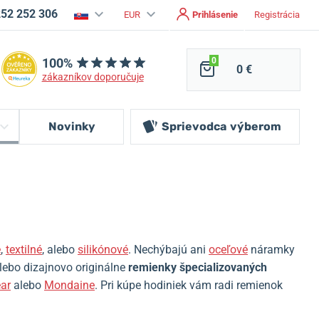
252 252 306
EUR
Prihlásenie
Registrácia
100%
0
0 €
zákazníkov doporučuje
Novinky
Sprievodca
výberom
é
,
textilné
, alebo
silikónové
.
Nechýbajú
ani
oceľové
náramky
alebo dizajnovo originálne
remienky špecializovaných
ar
alebo
Mondaine
.
Pri kúpe hodiniek vám radi remienok