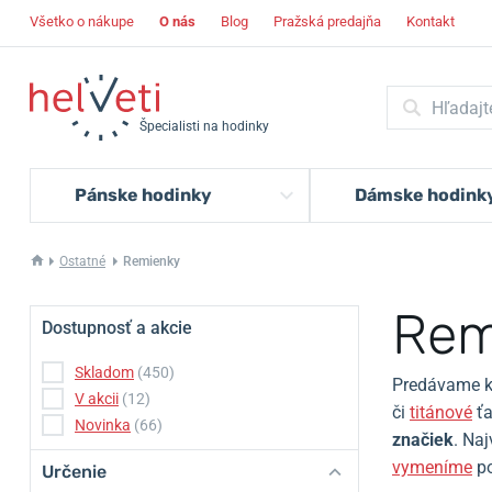
Všetko o nákupe
O nás
Blog
Pražská predajňa
Kontakt
Špecialisti na hodinky
Pánske hodinky
Dámske hodink
Ostatné
Remienky
Rem
Dostupnosť a akcie
Skladom
(450)
Predávame 
V akcii
(12)
či
titánové
ťa
Novinka
(66)
značiek
.
Naj
vymeníme
p
Určenie