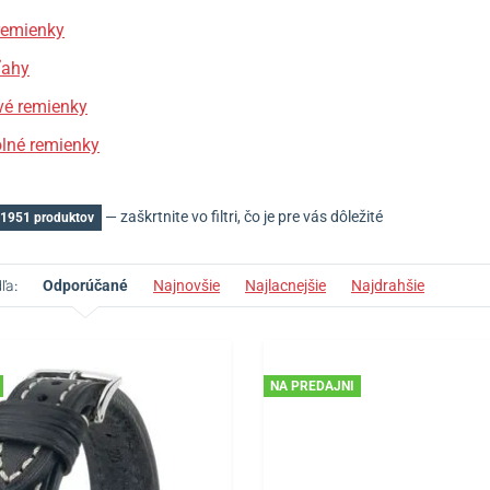
remienky
ťahy
vé remienky
lné remienky
— zaškrtnite vo filtri, čo je pre vás dôležité
 1951 produktov
ľa:
Odporúčané
Najnovšie
Najlacnejšie
Najdrahšie
NA PREDAJNI