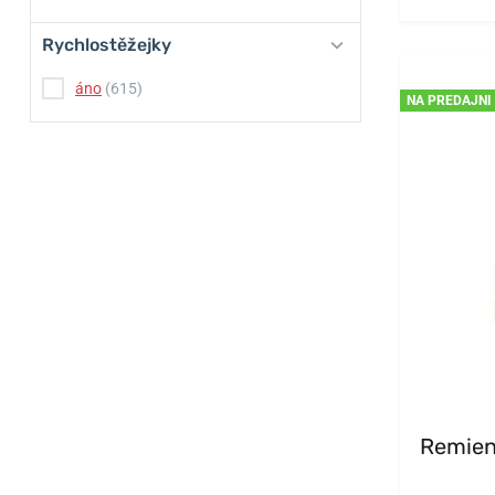
Rychlostěžejky
áno
(615)
NA PREDAJNI
Remien