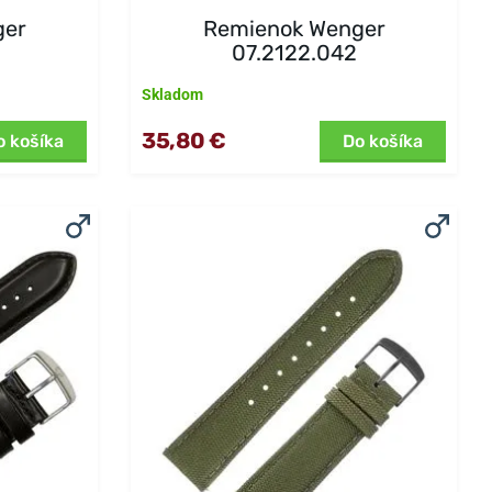
ger
Remienok Wenger
07.2122.042
Skladom
35,80 €
o košíka
Do košíka