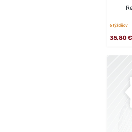
R
6 týždňov
35,80 