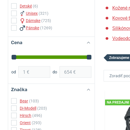
Detské
(6)
Kožené 
Unisex
(321)
Kovové 
Dámske
(725)
Pánske
(1269)
Silikóno
Vodeodo
Cena
Zobrazujeme
od
do
Zoradiť pod
Značka
Bear
(103)
NA PREDAJNI
Di-Modell
(203)
Hirsch
(496)
Orient
(293)