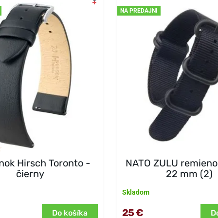
NA PREDAJNI
ok Hirsch Toronto -
NATO ZULU remienok
čierny
22 mm (2)
Skladom
25 €
Do košíka
D