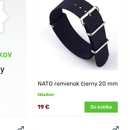
kov
ky
NATO remienok čierny 20 mm
Skladom
19 €
Do košíka