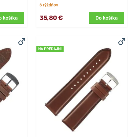
6 týždňov
35,80 €
o košíka
Do košíka
NA PREDAJNI