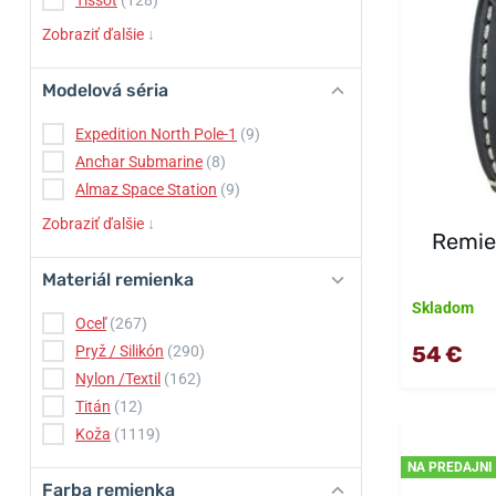
Tissot
(128)
Zobraziť ďalšie
↓
Modelová séria
Expedition North Pole-1
(9)
Anchar Submarine
(8)
Almaz Space Station
(9)
Zobraziť ďalšie
↓
Remien
Materiál remienka
Skladom
Oceľ
(267)
54 €
Pryž / Silikón
(290)
Nylon /Textil
(162)
Titán
(12)
Koža
(1119)
NA PREDAJNI
Farba remienka