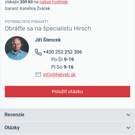
získajte
200 Kč
na
nákup hodiniek
.
Garant: Kateřina Žváček
POTREBUJETE PORADIŤ?
Obráťte sa na špecialistu Hirsch
Jiří Štencek
+420 252 252 306
Po-Št
9-19
Pi-So
9-16
info@helveti.sk
Položiť otázku
Recenzie
4,5 z 5
Otázky