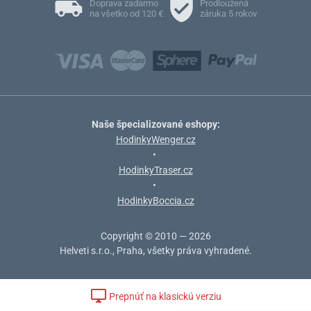
Doprava zadarmo
Prodloužená
na všetko od 120 €
záruka 5 rokov
Naše špecializované eshopy:
HodinkyWenger.cz
•
HodinkyTraser.cz
•
HodinkyBoccia.cz
Copyright © 2010 — 2026
Helveti s.r.o., Praha, všetky práva vyhradené.
Prepnúť na klasickú verziu