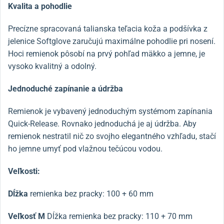
Kvalita a pohodlie
Precízne spracovaná talianska teľacia koža a podšívka z
jelenice Softglove zaručujú maximálne pohodlie pri nosení.
Hoci remienok pôsobí na prvý pohľad mäkko a jemne, je
vysoko kvalitný a odolný.
Jednoduché zapínanie a údržba
Remienok je vybavený jednoduchým systémom zapínania
Quick-Release. Rovnako jednoduchá je aj údržba. Aby
remienok nestratil nič zo svojho elegantného vzhľadu, stačí
ho jemne umyť pod vlažnou tečúcou vodou.
Veľkosti:
Dĺžka
remienka bez pracky: 100 + 60 mm
Veľkosť M
Dĺžka remienka bez pracky: 110 + 70 mm