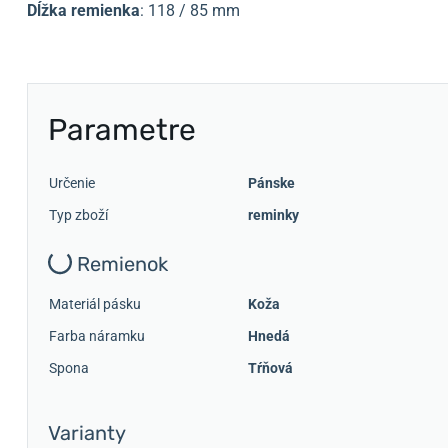
Dĺžka remienka
: 118 / 85 mm
Parametre
Určenie
Pánske
Typ zboží
reminky
Remienok
Materiál pásku
Koža
Farba náramku
Hnedá
Spona
Tŕňová
Varianty