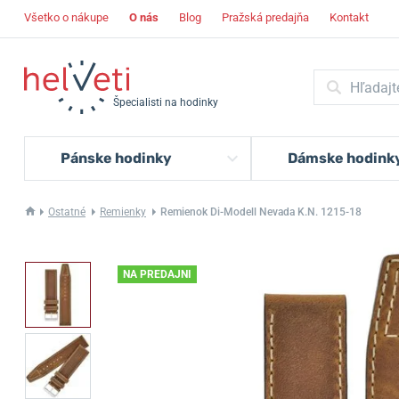
Všetko o nákupe
O nás
Blog
Pražská predajňa
Kontakt
Špecialisti na hodinky
Pánske hodinky
Dámske hodink
Ostatné
Remienky
Remienok Di-Modell Nevada K.N. 1215-18
NA PREDAJNI