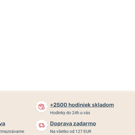
35,80 €
35,80 €
99 €
Skladom
Skladom
Skladom
+2500 hodiniek skladom
Hodinky do 24h u vás
va
Doprava zadarmo
rozmaznávame
Na všetko od 127 EUR