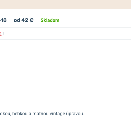
-18
od 42 €
Skladom
↓
)
ladkou, hebkou a matnou vintage úpravou.