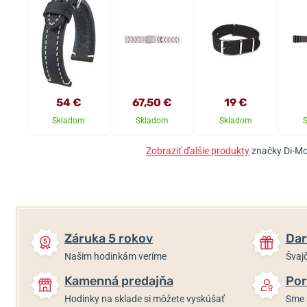
54 €
67,50 €
19 €
Skladom
Skladom
Skladom
Zobraziť ďalšie produkty
značky Di-Mo
Záruka 5 rokov
Dar
Našim hodinkám veríme
Švajč
Kamenná predajňa
Por
Hodinky na sklade si môžete vyskúšať
Sme 