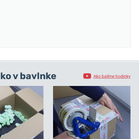
ko v bavlnke
Ako balíme hodinky