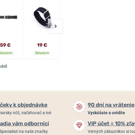
59 €
19 €
25 €
25 €
Skladom
Skladom
Skladom
Skladom
dell
čeky k objednávke
90 dní na vrátenie
iarsky nôž, naťahovač a iné
Vyskúšate a uvidíte
adia vám odborníci
VIP účet = 10% zľa
špecialisti na naše značky
Verných zákazníkov si 