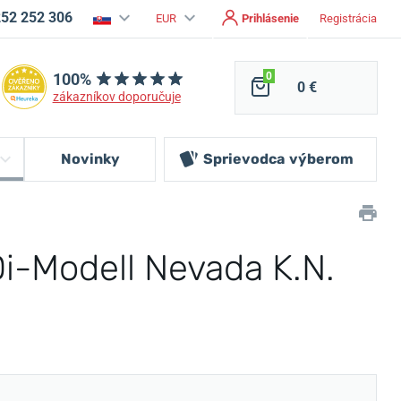
252 252 306
EUR
Prihlásenie
Registrácia
100%
0
0 €
zákazníkov doporučuje
Novinky
Sprievodca
výberom
i-Modell Nevada K.N.