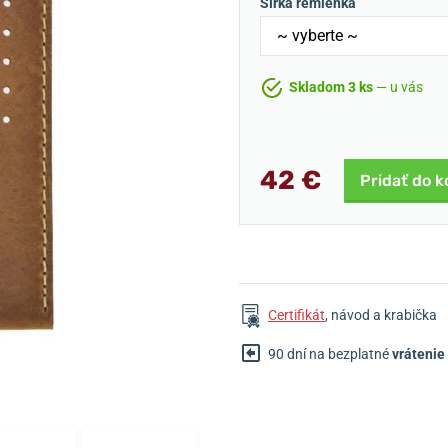
Šírka remienka
Skladom 3 ks
— u vás
42 €
Pridať do k
Certifikát
, návod a krabička
90 dní na bezplatné
vrátenie