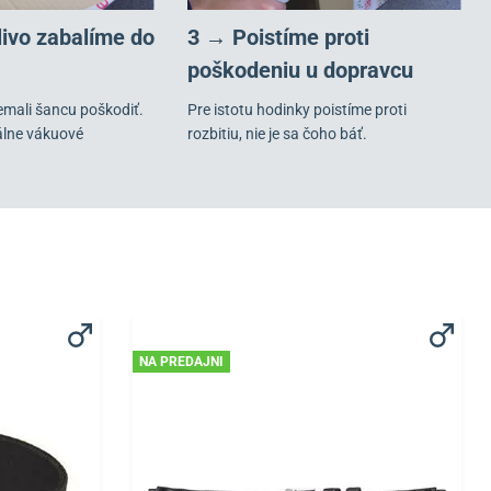
livo zabalíme do
3 → Poistíme proti
poškodeniu u dopravcu
emali šancu poškodiť.
Pre istotu hodinky poistíme proti
álne vákuové
rozbitiu, nie je sa čoho báť.
NA PREDAJNI