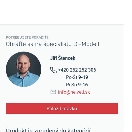
POTREBUJETE PORADIŤ?
Obráťte sa na špecialistu Di-Modell
Jiří Štencek
+420 252 252 306
Po-Št
9-19
Pi-So
9-16
info@helveti.sk
Položiť otázku
Produkt je zaradený do kategórií