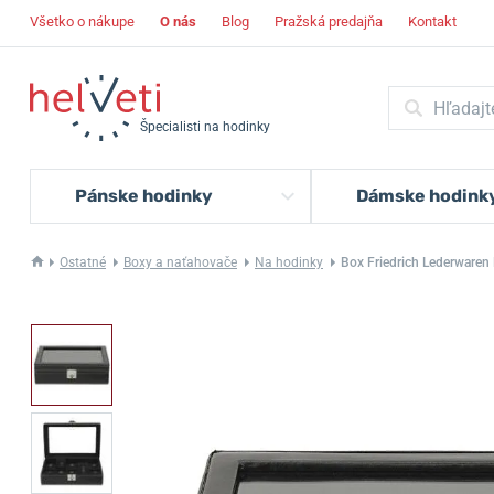
Všetko o nákupe
O nás
Blog
Pražská predajňa
Kontakt
Špecialisti na hodinky
Pánske hodinky
Dámske hodink
Ostatné
Boxy a naťahovače
Na hodinky
Box Friedrich Lederware