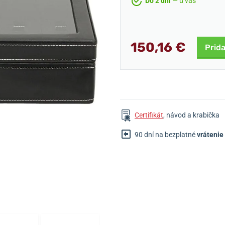
Do 2 dní
— u vás
150,16 €
Prida
Certifikát
, návod a krabička
90 dní na bezplatné
vrátenie