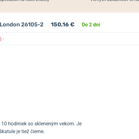
n London 26105-2
150,16 €
Do 2 dní
↓
)
 10 hodiniek so skleneným vekom. Je
katule je tiež čierne.