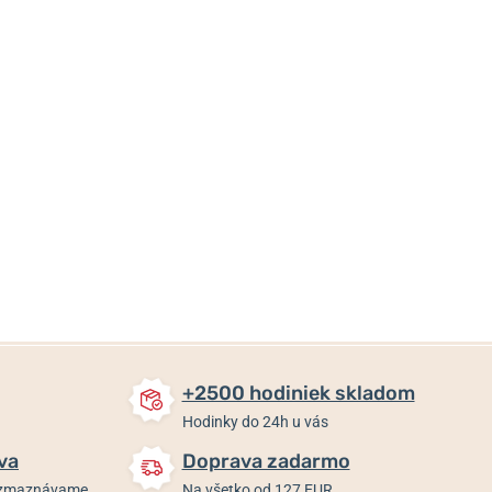
58,85 €
97 €
75,08 €
Skladom
Skladom
Skladom
+2500 hodiniek skladom
Hodinky do 24h u vás
va
Doprava zadarmo
rozmaznávame
Na všetko od 127 EUR