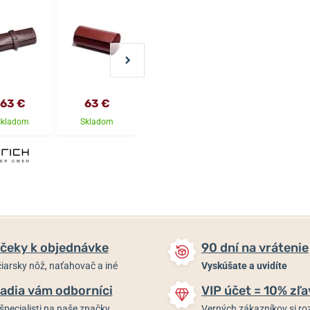
63 €
63 €
63 €
52 €
Skladom
Skladom
Skladom
Skladom
čeky k objednávke
90 dní na vrátenie
iarsky nôž, naťahovač a iné
Vyskúšate a uvidíte
adia vám odborníci
VIP účet = 10% zľa
špecialisti na naše značky
Verných zákazníkov si 