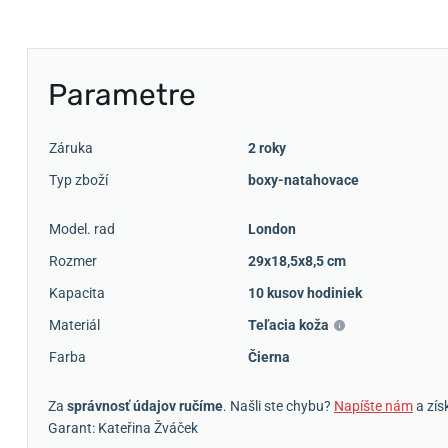
Parametre
Záruka
2 roky
Typ zboží
boxy-natahovace
Model. rad
London
Rozmer
29x18,5x8,5 cm
Kapacita
10 kusov hodiniek
Materiál
Teľacia koža
Farba
Čierna
Za
správnosť údajov ručíme
. Našli ste chybu?
Napíšte nám
a zís
Garant: Kateřina Žváček