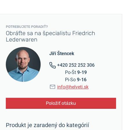
POTREBUJETE PORADIŤ?
Obráťte sa na špecialistu Friedrich
Lederwaren
Jiří Štencek
+420 252 252 306
Po-Št
9-19
Pi-So
9-16
info@helveti.sk
Položiť otázku
Produkt je zaradený do kategórií