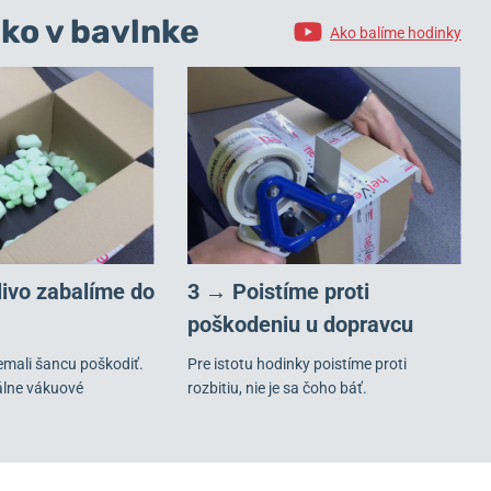
ko v bavlnke
Ako balíme hodinky
livo zabalíme do
3 → Poistíme proti
poškodeniu u dopravcu
emali šancu poškodiť.
Pre istotu hodinky poistíme proti
álne vákuové
rozbitiu, nie je sa čoho báť.