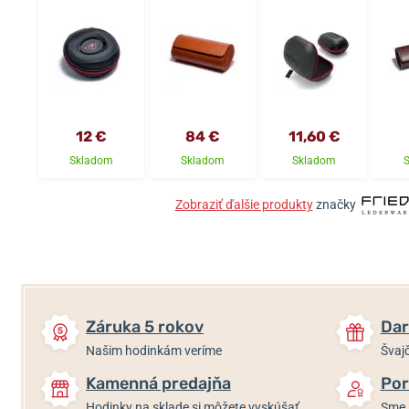
12 €
84 €
11,60 €
Skladom
Skladom
Skladom
Zobraziť ďalšie produkty
značky
Záruka 5 rokov
Dar
Našim hodinkám veríme
Švajč
Kamenná predajňa
Por
Hodinky na sklade si môžete vyskúšať
Sme 