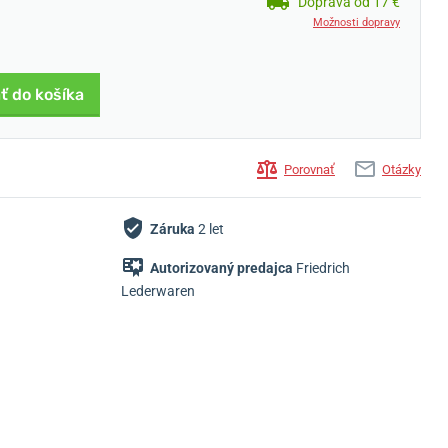
Doprava od 17 €
Možnosti dopravy
ť do košíka
Porovnať
Otázky
Záruka
2 let
Autorizovaný predajca
Friedrich
Lederwaren