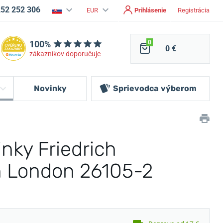
252 252 306
EUR
Prihlásenie
Registrácia
100%
0
0 €
zákazníkov doporučuje
Novinky
Sprievodca
výberom
nky Friedrich
 London 26105-2