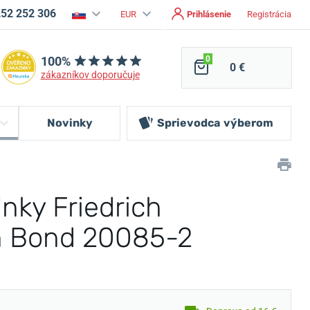
252 252 306
EUR
Prihlásenie
Registrácia
100%
0
0 €
zákazníkov doporučuje
Novinky
Sprievodca
výberom
nky Friedrich
n Bond 20085-2