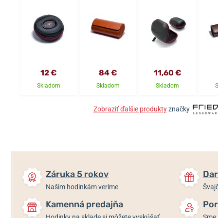
12 €
84 €
11,60 €
Skladom
Skladom
Skladom
Zobraziť ďalšie produkty
značky
Záruka 5 rokov
Dar
Našim hodinkám veríme
Švajč
Kamenná predajňa
Por
Hodinky na sklade si môžete vyskúšať
Sme 