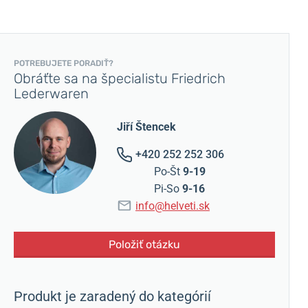
POTREBUJETE PORADIŤ?
Obráťte sa na špecialistu Friedrich
Lederwaren
Jiří Štencek
+420 252 252 306
Po-Št
9-19
Pi-So
9-16
info@helveti.sk
Položiť otázku
Produkt je zaradený do kategórií