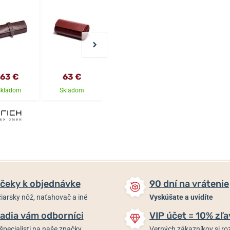
63 €
63 €
63 €
52 €
Skladom
Skladom
Skladom
Skladom
čeky k objednávke
90 dní na vrátenie
iarsky nôž, naťahovač a iné
Vyskúšate a uvidíte
adia vám odborníci
VIP účet = 10% zľa
špecialisti na naše značky
Verných zákazníkov si 