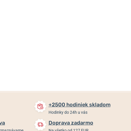
58,85 €
97 €
97 €
Skladom
Skladom
Skladom
+2500 hodiniek skladom
Hodinky do 24h u vás
va
Doprava zadarmo
rozmaznávame
Na všetko od 127 EUR