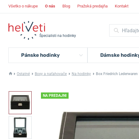
Všetko o nákupe
O nás
Blog
Pražská predajňa
Kontakt
Špecialisti na hodinky
Pánske hodinky
Dámske hodink
Ostatné
Boxy a naťahovače
Na hodinky
Box Friedrich Lederware
NA PREDAJNI