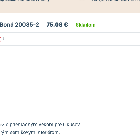
n Bond 20085-2
75,08 €
Skladom
↓
)
5-2 s priehľadným vekom pre 6 kusov
drým semišovým interiérom.