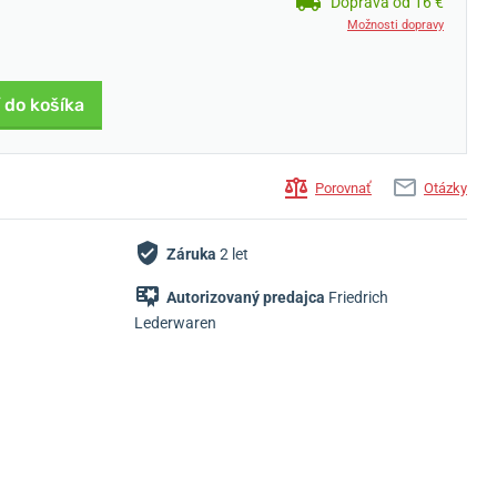
Doprava od 16 €
Možnosti dopravy
 do košíka
Porovnať
Otázky
Záruka
2 let
Autorizovaný predajca
Friedrich
Lederwaren