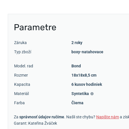
Parametre
Záruka
2 roky
Typ zboží
boxy-natahovace
Model. rad
Bond
Rozmer
18x18x8,5 cm
Kapacita
6 kusov hodiniek
Materiál
Syntetika
Farba
Čierna
Za
správnosť údajov ručíme
. Našli ste chybu?
Napíšte nám
a zís
Garant: Kateřina Žváček