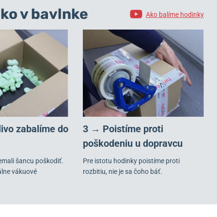
ko v bavlnke
Ako balíme hodinky
livo zabalíme do
3 → Poistíme proti
poškodeniu u dopravcu
emali šancu poškodiť.
Pre istotu hodinky poistíme proti
álne vákuové
rozbitiu, nie je sa čoho báť.