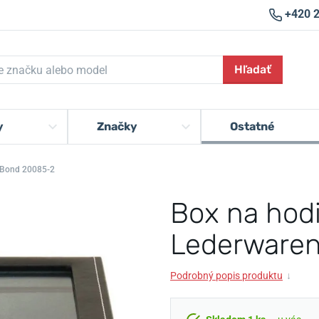
+420 
Hľadať
y
Značky
Ostatné
n Bond 20085-2
Box na hodi
Lederware
Podrobný popis produktu
↓