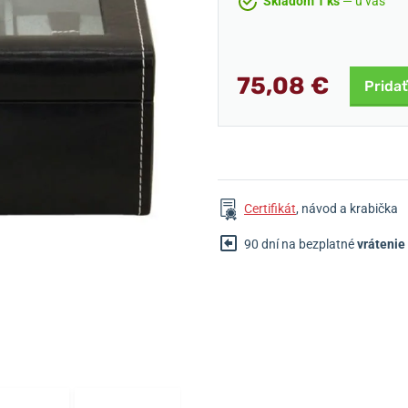
Skladom 1 ks
— u vás
75,08 €
Pridať
Certifikát
, návod a krabička
90 dní na bezplatné
vrátenie