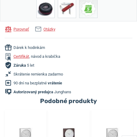
Porovnať
Otázky
Dárek k hodinkám
Certifikát
, návod a krabička
Záruka
5 let
Skrátenie remienka zadarmo
90 dní na bezplatné
vrátenie
Autorizovaný predajca
Junghans
Podobné produkty