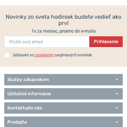
6 týždňov
6 týždňov
Performance
645 €
645 €
Hodiny Max Bill
Novinky zo sveta hodiniek budete vedieť ako
Sport
prví
1x za mesiac, priamo do e-mailu
Prihlásenie
Súhlasím so
zasielaním
zaujímavých noviniek.
Služby zákazníkom
Užitočné informácie
Kontaktujte nás
Predajňa