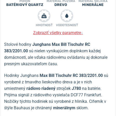
POHON
MATERIÁL PUZDRA
MATERIÁL SKLÍČKA
BATÉRIOVÝ QUARTZ
DREVO
MINERÁLNE
HMOTNOSŤ
VODOTESNOSŤ
Zobraziť všetky parametre
↓
Stolové hodiny
Junghans Max Bill Tischuhr RC
383/2201.00
sú nielen vynikajúcim doplnkom každej
domácnosti, ale vďaka rádiovému ovládaniu aj dokonale
presným ukazovateľom času.
Hodinky Junghans
Max Bill Tischuhr RC
383/2201.00
sú
vyrobené z tmavého lieskového dreva a je v nich
umiestnený
rádiovo riadený
strojček
J780
na batérie.
Prijíma signál z rádiového vysielača DCF77 Frankfurt.
Nožičky týchto hodiniek sú vyrobené z hliníka. Ciferník v
štýle Bauhaus je chránený
minerálnym
sklom.