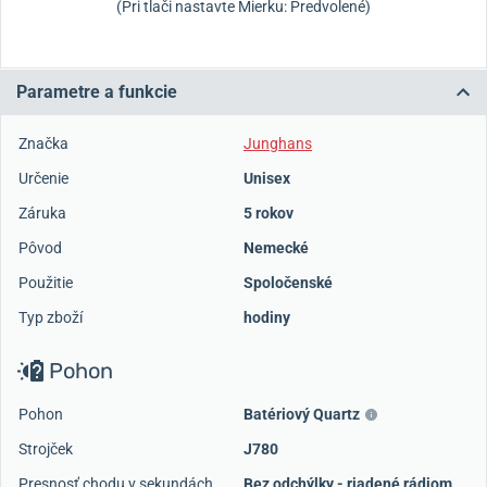
(Pri tlači nastavte Mierku: Predvolené)
Parametre a funkcie
Značka
Junghans
Určenie
Unisex
Záruka
5 rokov
Pôvod
Nemecké
Použitie
Spoločenské
Typ zboží
hodiny
Pohon
Pohon
Batériový Quartz
Strojček
J780
Presnosť chodu v sekundách
Bez odchýlky - riadené rádiom