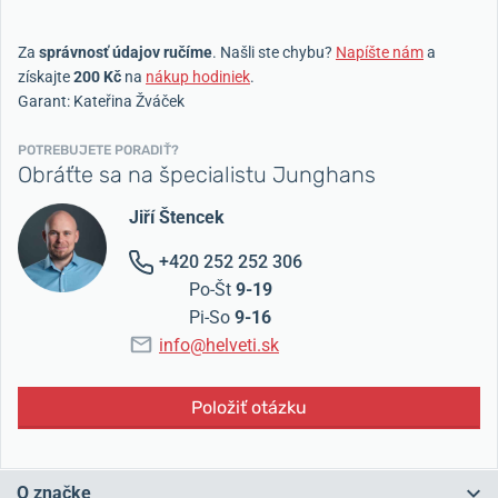
Za
správnosť údajov ručíme
. Našli ste chybu?
Napíšte nám
a
získajte
200 Kč
na
nákup hodiniek
.
Garant: Kateřina Žváček
POTREBUJETE PORADIŤ?
Obráťte sa na špecialistu Junghans
Jiří Štencek
+420 252 252 306
Po-Št
9-19
Pi-So
9-16
info@helveti.sk
Položiť otázku
O značke