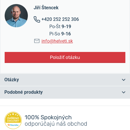
Jiří Štencek
+420 252 252 306
Po-Št
9-19
Pi-So
9-16
info@helveti.sk
Položiť otázku
Otázky
Podobné produkty
Máte otázku? Zanechajte nám komentár
NA PREDAJNI
NA PREDAJNI
Pridať dotaz
100% Spokojných
odporúčajú náš obchod