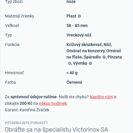
Typ zboží
noze
Materiál črienky
Plast
Veľkosť
58 - 85 mm
Typ
Vreckový nôž
Funkcia
Krížový skrutkovač
,
Nôž
,
Otvárač na konzervy
,
Otvárač
na fľaše
,
Špáradlo
,
Pinzeta
,
Vývrtka
Hmotnosť
< 40 g
Farba
Červená
Za
správnosť údajov ručíme
. Našli ste chybu?
Napíšte nám
a
získajte
200 Kč
na
nákup hodiniek
.
Garant: Kateřina Žváček
POTREBUJETE PORADIŤ?
Obráťte sa na špecialistu Victorinox SA