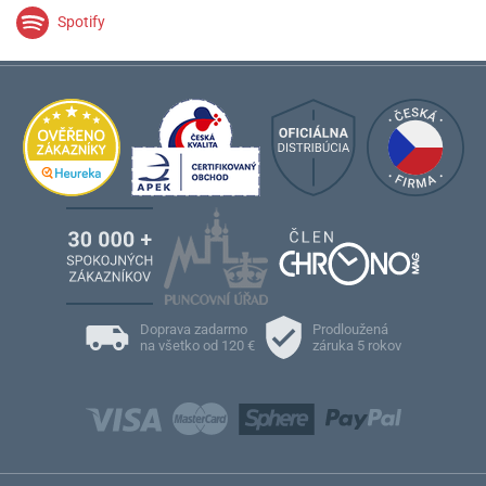
Spotify
Doprava zadarmo
Prodloužená
na všetko od 120 €
záruka 5 rokov