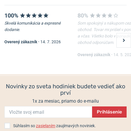
100%
80%
Skvelá komunikácia a expresné
Som spokojný s nákupom cez
-10%
-10%
dodanie.
obchod. Tovar mi prišiel v po
a včas. Všetko bolo v poriadk
Overený zákazník
•
14. 7. 2026
obchod odporúčam.
Nôž Victorinox Waiter
Nôž Victorinox Spartan
Overený zákazník
•
14. 5. 20
Skladom
Skladom
22 €
33 €
19,80 €
29,70 €
Novinky zo sveta hodiniek budete vedieť ako
prví
1x za mesiac, priamo do e-mailu
Prihlásenie
Súhlasím so
zasielaním
zaujímavých noviniek.