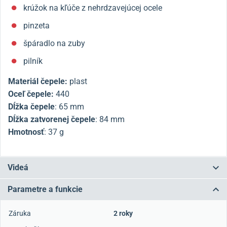
krúžok na kľúče z nehrdzavejúcej ocele
pinzeta
špáradlo na zuby
pilník
Materiál čepele:
plast
Oceľ čepele:
440
Dĺžka čepele
: 65 mm
Dĺžka zatvorenej čepele
: 84 mm
Hmotnosť
: 37 g
Videá
Parametre a funkcie
Záruka
2 roky