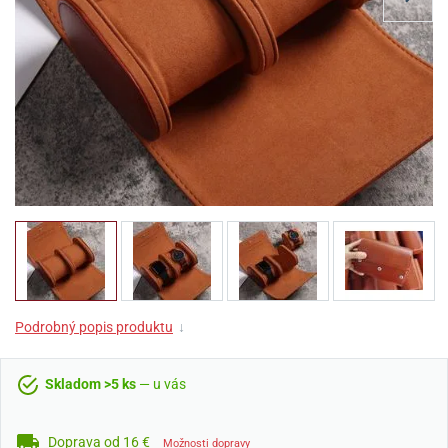
Podrobný popis produktu
↓
Skladom >5 ks
— u vás
Doprava od 16 €
Možnosti dopravy