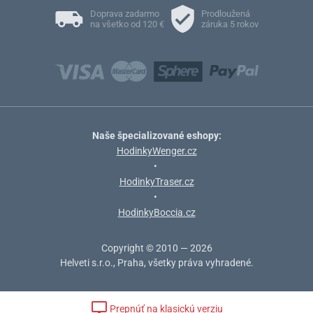
Doprava zadarmo
Prodloužená
na všetko od 120 €
záruka 5 rokov
Naše špecializované eshopy:
HodinkyWenger.cz
•
HodinkyTraser.cz
•
HodinkyBoccia.cz
Copyright © 2010 — 2026
Helveti s.r.o., Praha, všetky práva vyhradené.
Prepnúť na klasickú verziu