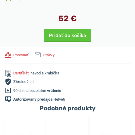
52 €
Pridať do košíka
Porovnať
Otázky
Certifikát
, návod a krabička
Záruka
2 let
90 dní na bezplatné
vrátenie
Autorizovaný predajca
Helveti
Podobné produkty