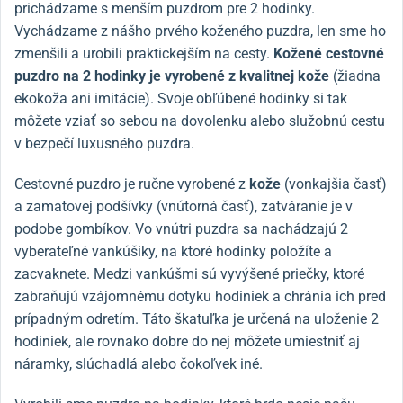
prichádzame s menším puzdrom pre 2 hodinky.
Vychádzame z nášho prvého koženého puzdra, len sme ho
zmenšili a urobili praktickejším na cesty.
Kožené cestovné
puzdro na 2 hodinky je vyrobené z kvalitnej kože
(žiadna
ekokoža ani imitácie). Svoje obľúbené hodinky si tak
môžete vziať so sebou na dovolenku alebo služobnú cestu
v bezpečí luxusného puzdra.
Cestovné puzdro je ručne vyrobené z
kože
(vonkajšia časť)
a zamatovej podšívky (vnútorná časť), zatváranie je v
podobe gombíkov. Vo vnútri puzdra sa nachádzajú 2
vyberateľné vankúšiky, na ktoré hodinky položíte a
zacvaknete. Medzi vankúšmi sú vyvýšené priečky, ktoré
zabraňujú vzájomnému dotyku hodiniek a chránia ich pred
prípadným odretím. Táto škatuľka je určená na uloženie 2
hodiniek, ale rovnako dobre do nej môžete umiestniť aj
náramky, slúchadlá alebo čokoľvek iné.