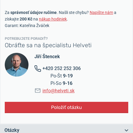
Za
správnosť údajov ručíme
. Našli ste chybu?
Napíšte nám
a
získajte
200 Kč
na
nákup hodiniek
.
Garant: Kateřina Žváček
POTREBUJETE PORADIŤ?
Obráťte sa na špecialistu Helveti
Jiří Štencek
+420 252 252 306
Po-Št
9-19
Pi-So
9-16
info@helveti.sk
Položiť otázku
Otázky