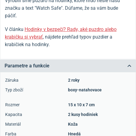
Vyrobili sme puzdro na hodinky, ktoré hrdo nesie našu
značku a text "Watch Safe". Dúfame, že sa vám bude
páčiť.
V článku
Hodinky v bezpečí? Rady, aké puzdro alebo
krabičku si vybrať
, nájdete prehľad typov puzdier a
krabičiek na hodinky.
Parametre a funkcie
Záruka
2 roky
Typ zboží
boxy-natahovace
Rozmer
15 x 10 x 7 cm
Kapacita
2 kusy hodiniek
Materiál
Koža
Farba
Hnedá