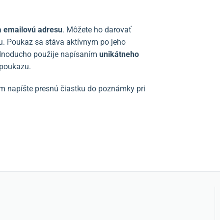
a emailovú adresu
.
Môžete ho darovať
u.
Poukaz sa stáva aktívnym po jeho
ednoducho použije napísaním
unikátneho
 poukazu.
m napíšte presnú čiastku do poznámky pri