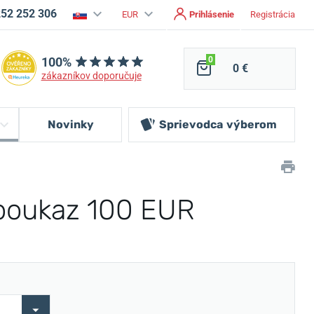
252 252 306
EUR
Prihlásenie
Registrácia
100%
0
0 €
zákazníkov doporučuje
Novinky
Sprievodca
výberom
poukaz 100 EUR