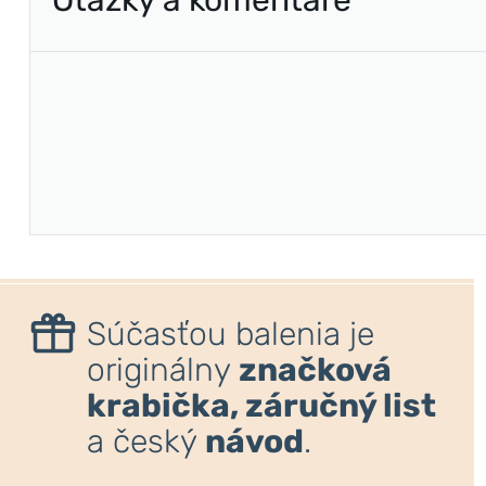
Otázky a komentáre
Súčasťou balenia je
originálny
značková
krabička, záručný list
a český
návod
.