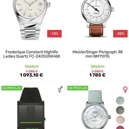
-15%
-25%
Frederique Constant Highlife
MeisterSinger Perigraph 38
Ladies Quartz FC-240SI2NH6B
mm BM1101G
Skladom
Skladom
1 286 €
2 380 €
1 093,10 €
1 785 €
NA PREDAJNI
NA PREDAJNI