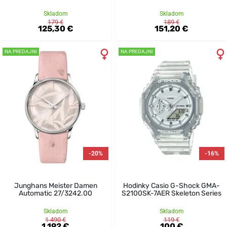
Skladom
Skladom
179 €
189 €
125,30 €
151,20 €
NA PREDAJNI
NA PREDAJNI
-20%
-16%
Junghans Meister Damen
Hodinky Casio G-Shock GMA-
Automatic 27/3242.00
S2100SK-7AER Skeleton Series
Skladom
Skladom
1 490 €
119 €
1 192 €
100 €