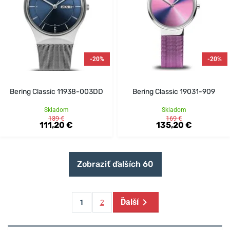
-20%
-20%
Bering Classic 11938-003DD
Bering Classic 19031-909
Skladom
Skladom
139 €
169 €
111,20 €
135,20 €
Zobraziť ďalších 60
Ďalší
1
2