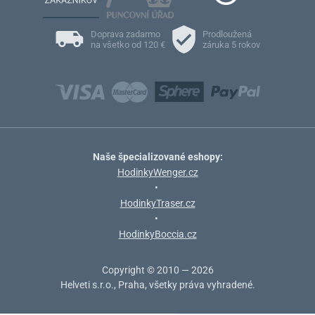
Doprava zadarmo
Prodloužená
na všetko od 120 €
záruka 5 rokov
Naše špecializované eshopy:
HodinkyWenger.cz
•
HodinkyTraser.cz
•
HodinkyBoccia.cz
Copyright © 2010 — 2026
Helveti s.r.o., Praha, všetky práva vyhradené.