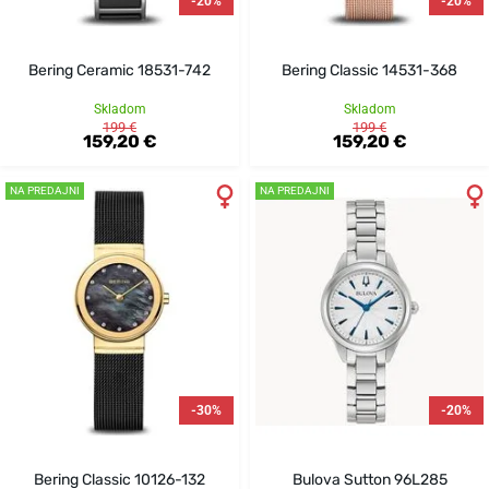
-20%
-20%
Bering Ceramic 18531-742
Bering Classic 14531-368
Skladom
Skladom
199 €
199 €
159,20 €
159,20 €
NA PREDAJNI
NA PREDAJNI
-30%
-20%
Bering Classic 10126-132
Bulova Sutton 96L285