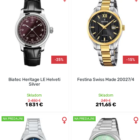
-25%
-15%
Biatec Heritage LE Helveti
Festina Swiss Made 20027/4
Silver
Skladom
Skladom
2 450 €
249 €
1 831 €
211,65 €
NA PREDAJNI
NA PREDAJNI