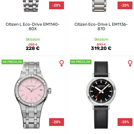
-20%
-20%
Citizen L Eco-Drive EM1140-
Citizen Eco-Drive L EM1136-
80X
87D
Skladom
Skladom
285 €
399 €
228 €
319,20 €
NA PREDAJNI
NA PREDAJNI
-20%
-20%