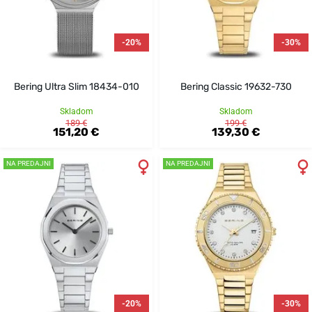
-20%
-30%
Bering Ultra Slim 18434-010
Bering Classic 19632-730
Skladom
Skladom
189 €
199 €
151,20 €
139,30 €
NA PREDAJNI
NA PREDAJNI
-20%
-30%