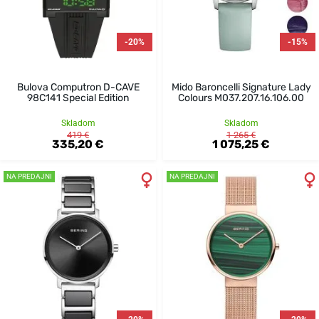
-20%
-15%
Bulova Computron D-CAVE
Mido Baroncelli Signature Lady
98C141 Special Edition
Colours M037.207.16.106.00
Skladom
Skladom
419 €
1 265 €
335,20 €
1 075,25 €
NA PREDAJNI
NA PREDAJNI