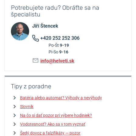
Potrebujete radu? Obráťte sa na
špecialistu
Jiří Štencek
+420 252 252 306
Po-Št
9-19
Pi-So
9-16
info@helveti.sk
Tipy z poradne
Batéria alebo automat? Výhody a nevýhody
Slovník
Na čo si dať pozor pri výbere hodiniek?
Vodotesnosť? Ako sa v tom vyznať
Šedý dovoz a falzifikáty — pozor