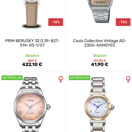
-10%
-16%
PRIM BERUŠKY 32 Q 39-827-
Casio Collection Vintage AQ-
514-00-1/07
230A-4AMQYES
Skladom
Skladom
469 €
49,90 €
422,10 €
41,90 €
NA PREDAJNI
NA PREDAJNI