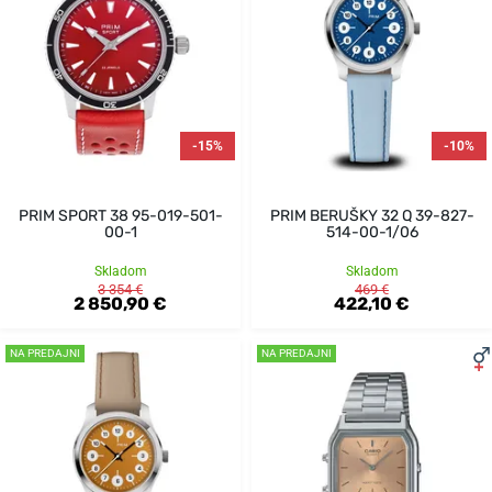
-15%
-10%
PRIM SPORT 38 95-019-501-
PRIM BERUŠKY 32 Q 39-827-
00-1
514-00-1/06
Skladom
Skladom
3 354 €
469 €
2 850,90 €
422,10 €
NA PREDAJNI
NA PREDAJNI