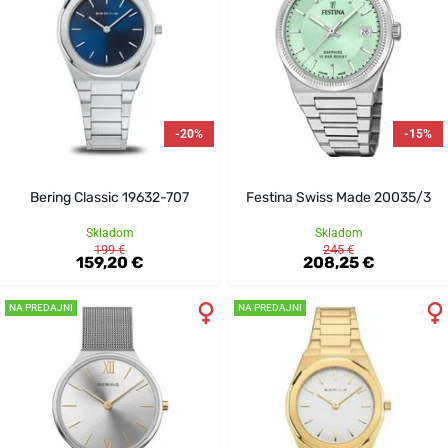
-20%
-15%
Bering Classic 19632-707
Festina Swiss Made 20035/3
Skladom
Skladom
199 €
245 €
159,20 €
208,25 €
NA PREDAJNI
NA PREDAJNI