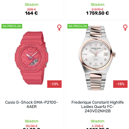
Skladom
Skladom
205 €
2 070 €
164 €
1 759,50 €
NA PREDAJNI
NA PREDAJNI
-13%
-15%
Casio G-Shock GMA-P2100-
Frederique Constant Highlife
4AER
Ladies Quartz FC-
240VD2NH2B
Skladom
Skladom
99,90 €
1 795 €