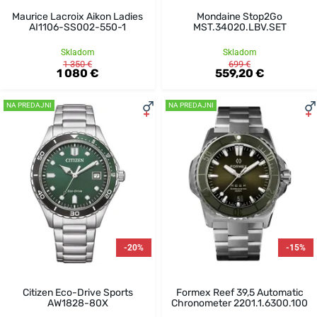
Maurice Lacroix Aikon Ladies
Mondaine Stop2Go
AI1106-SS002-550-1
MST.34020.LBV.SET
Skladom
Skladom
1 350 €
699 €
1 080 €
559,20 €
NA PREDAJNI
NA PREDAJNI
-20%
-15%
Citizen Eco-Drive Sports
Formex Reef 39,5 Automatic
AW1828-80X
Chronometer 2201.1.6300.100