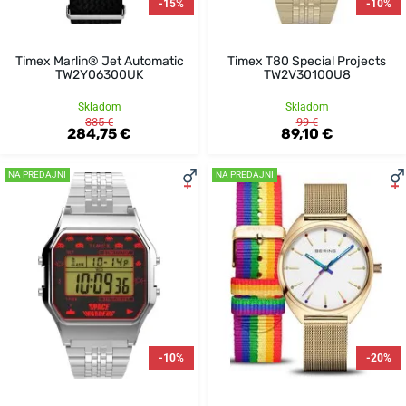
-15%
-10%
Timex Marlin® Jet Automatic
Timex T80 Special Projects
TW2Y06300UK
TW2V30100U8
Skladom
Skladom
335 €
99 €
284,75 €
89,10 €
NA PREDAJNI
NA PREDAJNI
-10%
-20%