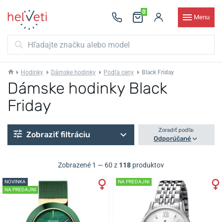
0
Menu
Hodinky
Dámske hodinky
Podľa ceny
Black Friday
Dámske hodinky Black
Friday
Zoradiť podľa:
Zobraziť filtráciu
Odporúčané
Zobrazené 1 — 60 z
118
produktov
NOVINKA
NA PREDAJNI
NA PREDAJNI