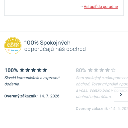
Vstúpiť do poradne
↓
100% Spokojných
odporúčajú náš obchod
100%
80%
Skvelá komunikácia a expresné
Som spokojný s nákupom cez
dodanie.
obchod. Tovar mi prišiel v po
a včas. Všetko bolo v poriadk
Overený zákazník
•
14. 7. 2026
obchod odporúčam.
Overený zákazník
•
14. 5. 20