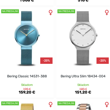
1 068 €
516 €
NA PREDAJNI
NA PREDAJNI
-20%
-20%
Bering Classic 14531-388
Bering Ultra Slim 18434-004
Skladom
Skladom
199 €
189 €
159,20 €
151,20 €
NA PREDAJNI
NA PREDAJNI