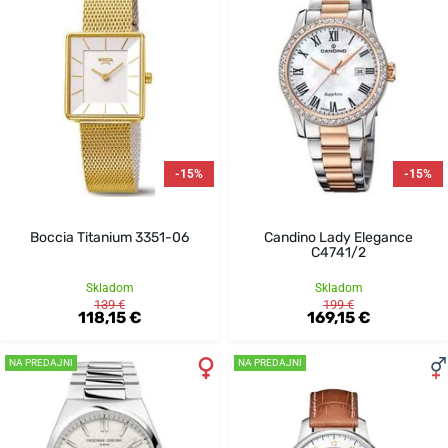
-15%
-15%
Boccia Titanium 3351-06
Candino Lady Elegance
C4741/2
Skladom
Skladom
139 €
199 €
118,15 €
169,15 €
NA PREDAJNI
NA PREDAJNI