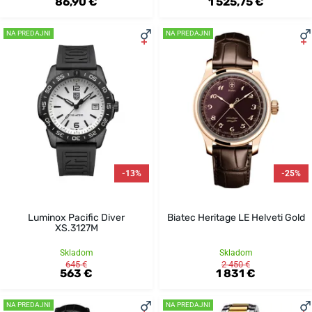
86,90 €
1 525,75 €
NA PREDAJNI
NA PREDAJNI
-13%
-25%
Luminox Pacific Diver
Biatec Heritage LE Helveti Gold
XS.3127M
Skladom
Skladom
645 €
2 450 €
563 €
1 831 €
NA PREDAJNI
NA PREDAJNI