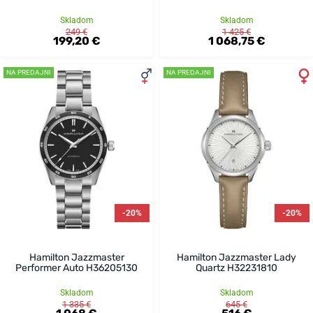
Skladom
Skladom
249 €
1 425 €
199,20 €
1 068,75 €
NA PREDAJNI
NA PREDAJNI
-20%
-20%
Hamilton Jazzmaster
Hamilton Jazzmaster Lady
Performer Auto H36205130
Quartz H32231810
Skladom
Skladom
1 335 €
645 €