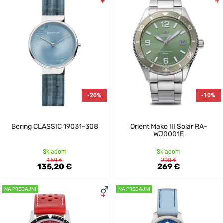
-20%
-10%
Bering CLASSIC 19031-308
Orient Mako III Solar RA-
WJ0001E
Skladom
Skladom
169 €
298 €
135,20 €
269 €
NA PREDAJNI
NA PREDAJNI