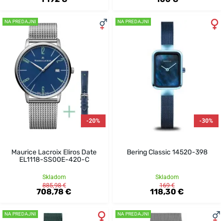
NA PREDAJNI
NA PREDAJNI
-20%
-30%
Maurice Lacroix Eliros Date
Bering Classic 14520-398
EL1118-SS00E-420-C
Skladom
Skladom
885,98 €
169 €
708,78 €
118,30 €
NA PREDAJNI
NA PREDAJNI