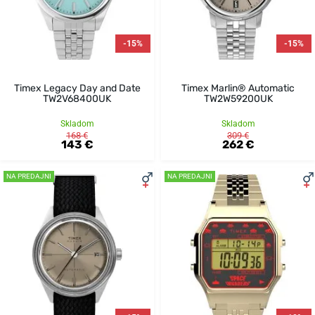
-15%
-15%
Timex Legacy Day and Date
Timex Marlin® Automatic
TW2V68400UK
TW2W59200UK
Skladom
Skladom
168 €
309 €
143 €
262 €
NA PREDAJNI
NA PREDAJNI