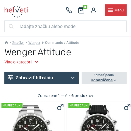
0
Menu
Značky
Wenger
Commando / Attitude
Wenger Attitude
Viac o kategórii
Zoradiť podľa:
Zobraziť filtráciu
Odporúčané
Zobrazené 1 — 6 z
6
produktov
NA PREDAJNI
NA PREDAJNI