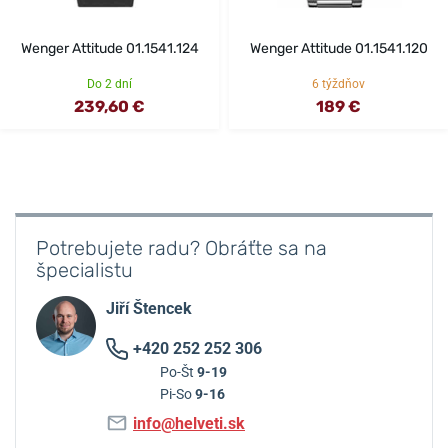
Wenger Attitude 01.1541.124
Wenger Attitude 01.1541.120
Do 2 dní
6 týždňov
239,60 €
189 €
Potrebujete radu? Obráťte sa na
špecialistu
Jiří Štencek
+420 252 252 306
Po-Št
9-19
Pi-So
9-16
info@helveti.sk