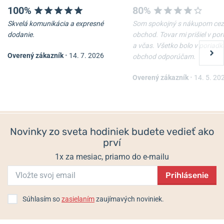
100%
80%
Skvelá komunikácia a expresné
Som spokojný s nákupom cez
dodanie.
obchod. Tovar mi prišiel v po
a včas. Všetko bolo v poriadk
Overený zákazník
•
14. 7. 2026
obchod odporúčam.
Overený zákazník
•
14. 5. 20
Novinky zo sveta hodiniek budete vedieť ako
prví
1x za mesiac, priamo do e-mailu
Prihlásenie
Súhlasím so
zasielaním
zaujímavých noviniek.