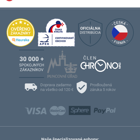
Doprava zadarmo
Prodloužená
na všetko od 120 €
záruka 5 rokov
Naše špecializované eshopy: