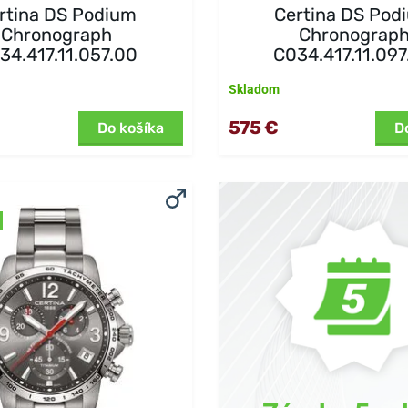
rtina DS Podium
Certina DS Pod
Chronograph
Chronograp
34.417.11.057.00
C034.417.11.097
Skladom
575 €
Do košíka
D