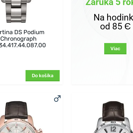
Záruka 5 ro
Na hodin
od 85 Є
rtina DS Podium
Chronograph
34.417.44.087.00
Viac
Do košíka