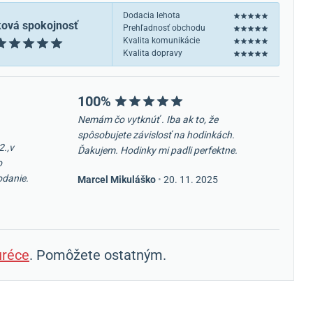
Dodacia lehota
ková spokojnosť
Prehľadnosť obchodu
Kvalita komunikácie
Kvalita dopravy
100%
Nemám čo vytknúť . Iba ak to, že
spôsobujete závislosť na hodinkách.
2.,v
Ďakujem. Hodinky mi padli perfektne.
o
odanie.
Marcel Mikuláško
•
20. 11. 2025
réce
. Pomôžete ostatným.