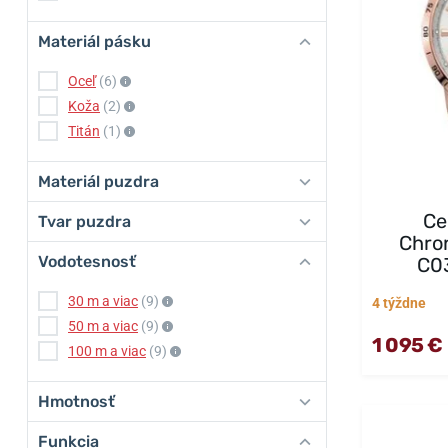
Materiál pásku
Oceľ
(6)
Koža
(2)
Titán
(1)
Materiál puzdra
Ce
Tvar puzdra
Chro
Vodotesnosť
C03
30 m a viac
(9)
4 týždne
50 m a viac
(9)
1 095 €
100 m a viac
(9)
Hmotnosť
Funkcia