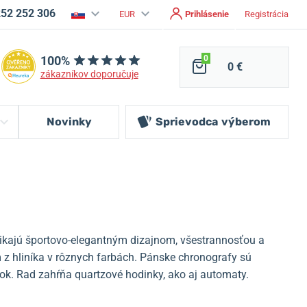
252 252 306
EUR
Prihlásenie
Registrácia
100%
0
0 €
zákazníkov doporučuje
Novinky
Sprievodca
výberom
nikajú športovo-elegantným dizajnom, všestrannosťou a
 hliníka v rôznych farbách.
Pánske chronografy sú
ok.
Rad zahŕňa quartzové hodinky, ako aj automaty.