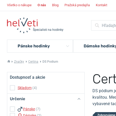
Všetko o nákupe
O nás
Blog
Pražská predajňa
Kontakt
Špecialisti na hodinky
Pánske hodinky
Dámske hodink
Značky
Certina
DS Podium
Cer
Dostupnosť a akcie
Skladom
(4)
DS pódium je
kvalitou.
Med
Určenie
vybavené tac
Pánske
(7)
Dámske
(2)
Zobrazujeme 