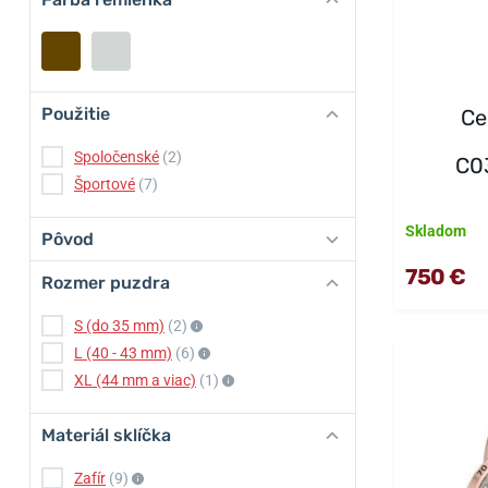
Použitie
Ce
Spoločenské
(2)
C0
Športové
(7)
Skladom
Pôvod
750 €
Rozmer puzdra
S (do 35 mm)
(2)
L (40 - 43 mm)
(6)
XL (44 mm a viac)
(1)
Materiál sklíčka
Zafír
(9)