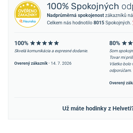
100% Spokojných
odp
Nadprůměrná spokojenost
zákazníků nám 
Celkem nás hodnotilo
8015
Spokojných.
100%
80%
Skvelá komunikácia a expresné dodanie.
Som spokojn
Tovar mi priš
Overený zákazník
•
14. 7. 2026
Všetko bolo 
odporúčam.
Overený zák
Už máte hodinky z Helveti