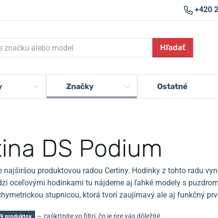
+420 
Hľadať
y
Značky
Ostatné
tina DS Podium
 najširšou produktovou radou Certiny.
Hodinky z tohto radu vy
zi oceľovými hodinkami tu nájdeme aj ľahké modely s puzdrom z
hymetrickou stupnicou, ktorá tvorí zaujímavý ale aj funkčný prv
— zaškrtnite vo filtri, čo je pre vás dôležité
9 produktov