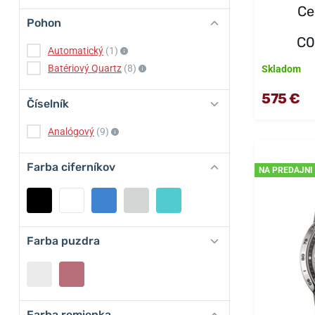
Ce
Pohon
C0
Automatický
(1)
Batériový Quartz
(8)
Skladom
575 €
Číselník
Analógový
(9)
Farba ciferníkov
NA PREDAJNI
Farba puzdra
Farba remienka