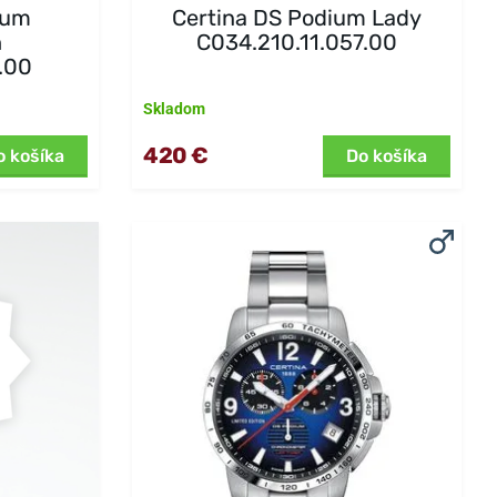
ium
Certina DS Podium Lady
h
C034.210.11.057.00
.00
Skladom
420 €
o košíka
Do košíka