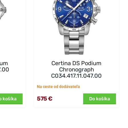
ium
Certina DS Podium
7.00
Chronograph
C034.417.11.047.00
Na ceste od dodávateľa
575 €
o košíka
Do košíka