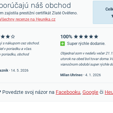
orúčajú náš obchod
Cel
zajistila prestižní certifikát Zlaté Ověřeno.
Všechny recenze na Heuréka.cz
100%
ý s nákupom cez obchod.
Super rýchle dodanie.
iel v poriadku a včas.
Objednal som v nedeľu večer 21.1
v poriadku, obchod
utorok na obed bol tovar doma.V
vianočnom období super rýchle d
azník
•
14. 5. 2026
Milan Uhrinec
•
4. 1. 2026
?
Povedzte svoj názor na
Facebooku
,
Google
či
Heu