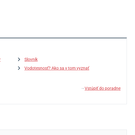
y
Slovník
Vodotesnosť? Ako sa v tom vyznať
Vstúpiť do poradne
↓