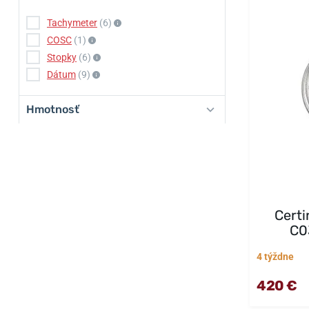
Tachymeter
(6)
COSC
(1)
Stopky
(6)
Dátum
(9)
Hmotnosť
Cert
C0
4 týždne
420 €