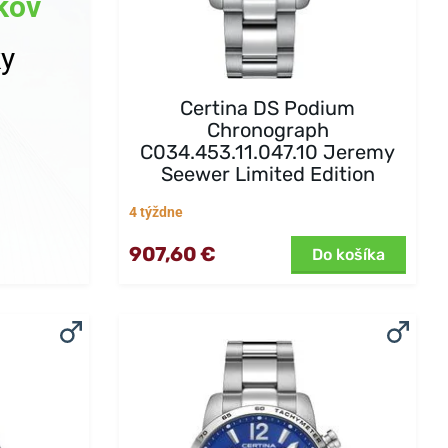
kov
ky
Certina DS Podium
Chronograph
C034.453.11.047.10 Jeremy
Seewer Limited Edition
4 týždne
907,60 €
Do košíka