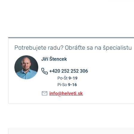
Potrebujete radu? Obráťte sa na špecialistu
Jiří Štencek
+420 252 252 306
Po-Št
9-19
Pi-So
9-16
info@helveti.sk