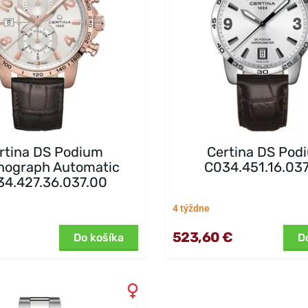
rtina DS Podium
Certina DS Pod
nograph Automatic
C034.451.16.03
4.427.36.037.00
4 týždne
523,60 €
Do košíka
D