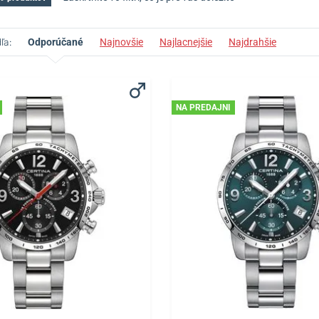
ľa:
Odporúčané
Najnovšie
Najlacnejšie
Najdrahšie
NA PREDAJNI