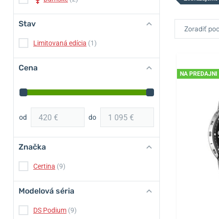
Stav
Zoradiť pod
Limitovaná edícia
(1)
Cena
NA PREDAJNI
od
do
Značka
Certina
(9)
Modelová séria
DS Podium
(9)