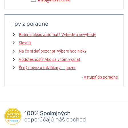
Tipy z poradne
Batéria alebo automat? Výhody a nevýhody
Slovník
Na čo si dať pozor pri výbere hodiniek?
Vodotesnosť? Ako sa v tom vyznať
Šedý dovoz a falzifikáty — pozor
Vstúpiť do poradne
↓
100% Spokojných
odporúčajú náš obchod