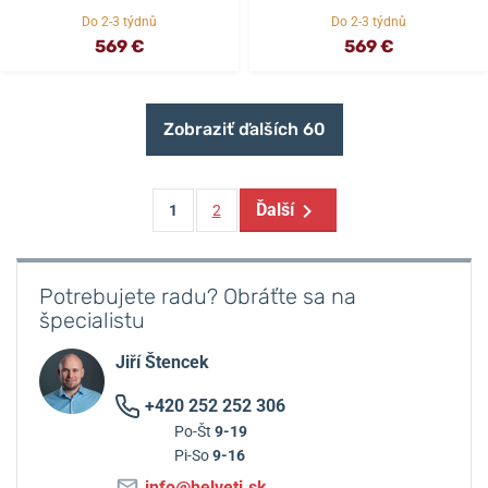
Do 2-3 týdnů
Do 2-3 týdnů
569 €
569 €
Zobraziť ďalších 60
Ďalší
1
2
Potrebujete radu? Obráťte sa na
špecialistu
Jiří Štencek
+420 252 252 306
Po-Št
9-19
Pi-So
9-16
info@helveti.sk