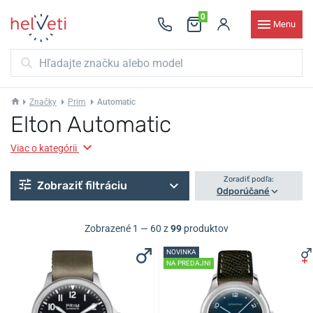
0
Menu
Značky
Prim
Automatic
Elton Automatic
Viac o kategórii
Zoradiť podľa:
Zobraziť filtráciu
Odporúčané
Zobrazené 1 — 60 z
99
produktov
NOVINKA
NA PREDAJNI