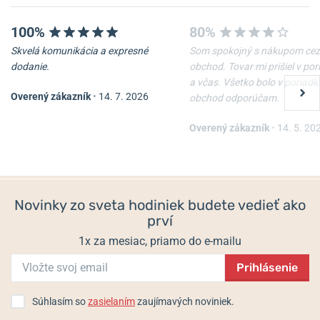
100%
80%
Skvelá komunikácia a expresné
Som spokojný s nákupom cez
dodanie.
obchod. Tovar mi prišiel v po
a včas. Všetko bolo v poriadk
Overený zákazník
•
14. 7. 2026
obchod odporúčam.
Overený zákazník
•
14. 5. 20
Novinky zo sveta hodiniek budete vedieť ako
prví
1x za mesiac, priamo do e-mailu
Prihlásenie
Súhlasím so
zasielaním
zaujímavých noviniek.