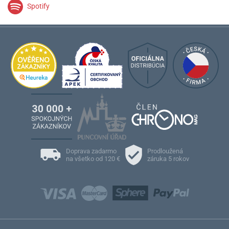
Spotify
Doprava zadarmo
Prodloužená
na všetko od 120 €
záruka 5 rokov