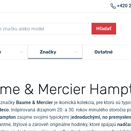
+420 
Hľadať
y
Značky
Ostatné
me & Mercier Hamp
 značky
Baume & Mercier
je ikonická kolekcia, pre ktorú sú typ
 deco
. Inšpirovaná dizajnom 20. a 30. rokov minulého storočia 
ampton
zaujme svojimi typickými j
ednoduchými, no premyslen
antné, štýlové a zároveň originálne hodinky, ktoré spájajú
nadča