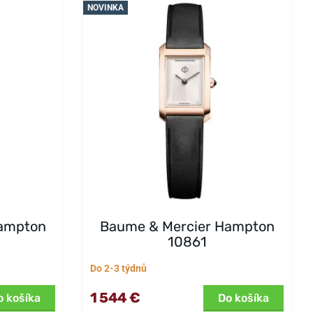
NOVINKA
Hampton
Baume & Mercier Hampton
10861
Do 2-3 týdnů
1 544 €
o košíka
Do košíka