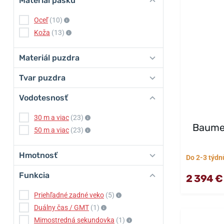
Materiál pásku
Oceľ
(10)
Koža
(13)
Materiál puzdra
Tvar puzdra
Vodotesnosť
30 m a viac
(23)
Baume
50 m a viac
(23)
Hmotnosť
Do 2-3 týdn
Funkcia
2 394 €
Priehľadné zadné veko
(5)
Duálny čas / GMT
(1)
Mimostredná sekundovka
(1)