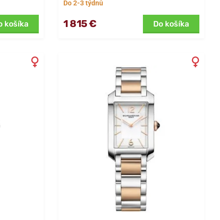
Do 2-3 týdnů
1 815 €
o košíka
Do košíka