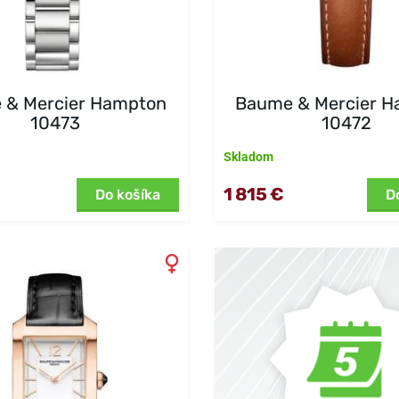
 & Mercier Hampton
Baume & Mercier 
10473
10472
Skladom
1 815 €
Do košíka
D