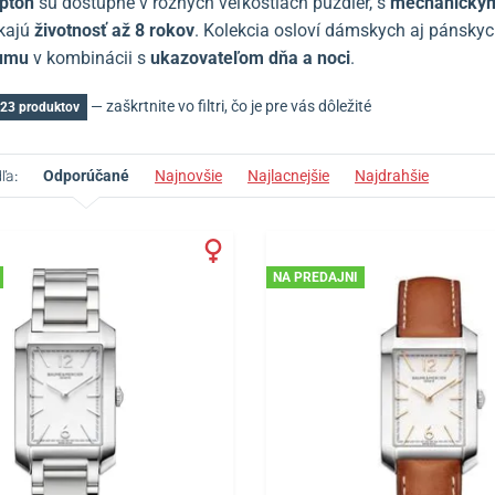
pton
sú dostupné v rôznych veľkostiach púzdier, s
mechanický
úkajú
životnosť až 8 rokov
. Kolekcia osloví dámskych aj pánsky
tumu
v kombinácii s
ukazovateľom dňa a noci
.
— zaškrtnite vo filtri, čo je pre vás dôležité
23 produktov
ľa:
Odporúčané
Najnovšie
Najlacnejšie
Najdrahšie
NA PREDAJNI