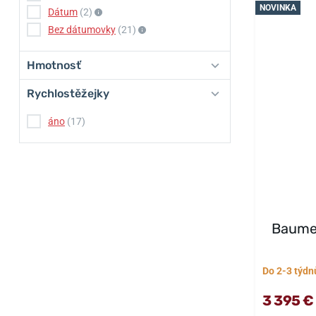
NOVINKA
Dátum
(2)
Bez dátumovky
(21)
Hmotnosť
Rychlostěžejky
áno
(17)
Baume
Do 2-3 týdn
3 395 €