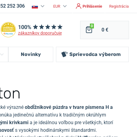
252 252 306
EUR
Prihlásenie
Registrácia
100%
0
0 €
zákazníkov doporučuje
Novinky
Sprievodca
výberom
ton
ické výrazné
obdĺžnikové púzdra v tvare písmena H a
ponúka jedinečnú alternatívu k tradičným okrúhlym
ými krivkami
a je ideálnou voľbou pre všetkých, ktorí
sovosť
s vysokými hodinárskymi štandardmi.