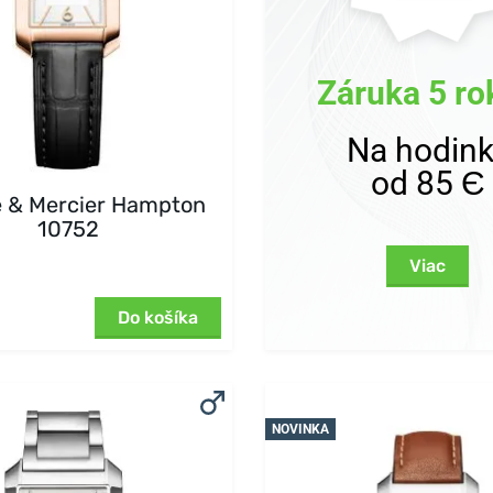
Záruka 5 ro
Na hodin
od 85 Є
 & Mercier Hampton
10752
Viac
Do košíka
NOVINKA