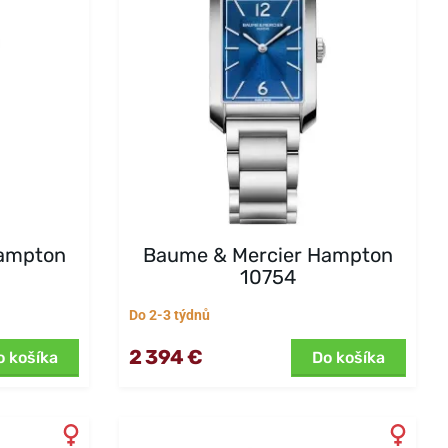
Hampton
Baume & Mercier Hampton
10754
Do 2-3 týdnů
2 394 €
o košíka
Do košíka