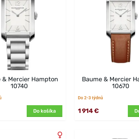
 & Mercier Hampton
Baume & Mercier 
10740
10670
ů
Do 2-3 týdnů
1 914 €
Do košíka
D