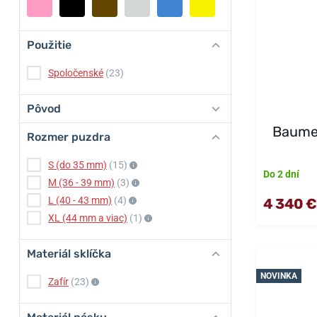
Použitie
Spoločenské
(23)
Pôvod
Baume
Rozmer puzdra
S (do 35 mm)
(15)
Do 2 dní
M (36 - 39 mm)
(3)
L (40 - 43 mm)
(4)
4 340 €
XL (44 mm a viac)
(1)
Materiál sklíčka
NOVINKA
Zafír
(23)