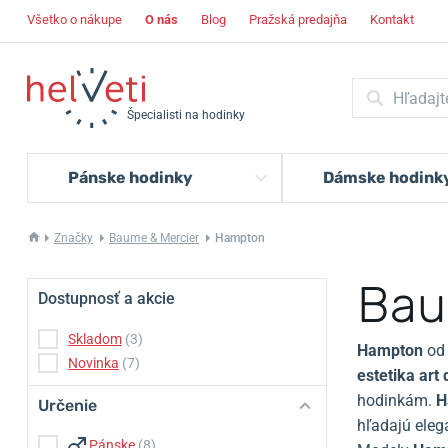
Všetko o nákupe
O nás
Blog
Pražská predajňa
Kontakt
Špecialisti na hodinky
Pánske hodinky
Dámske hodink
Značky
Baume & Mercier
Hampton
Bau
Dostupnosť a akcie
Skladom
(3)
Hampton
od
Novinka
(7)
estetika art
hodinkám.
H
Určenie
hľadajú eleg
Pánske
(8)