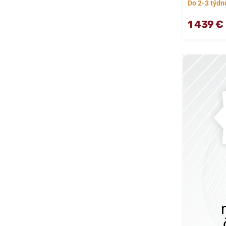
Do 2-3 týdn
1 439 €