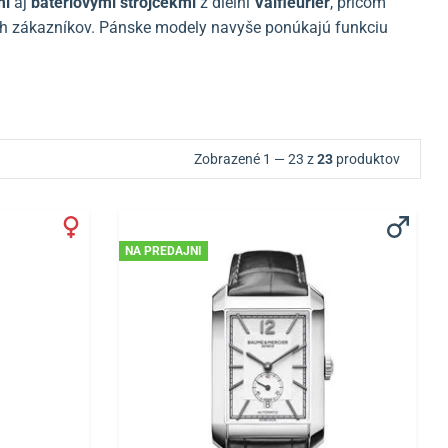
mi
aj
batériovými strojčekmi
z dielní
Valfleurier
, pričom
ch zákazníkov. Pánske modely navyše ponúkajú funkciu
Zobrazené 1 — 23 z
23
produktov
NA PREDAJNI