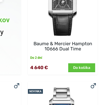
kov
ky
Baume & Mercier Hampton
10666 Dual Time
Do 2 dní
4 640 €
Do košíka
NOVINKA