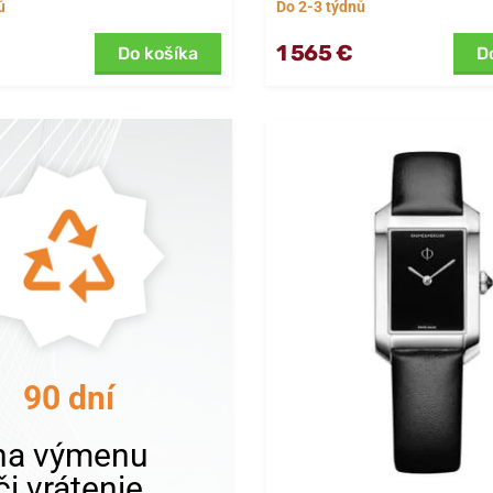
ů
Do 2-3 týdnů
1 565 €
Do košíka
D
90 dní
na výmenu
či vrátenie