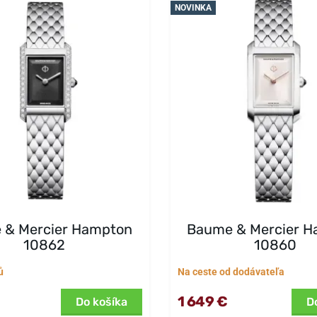
NOVINKA
 & Mercier Hampton
Baume & Mercier 
10862
10860
ů
Na ceste od dodávateľa
1 649 €
Do košíka
D