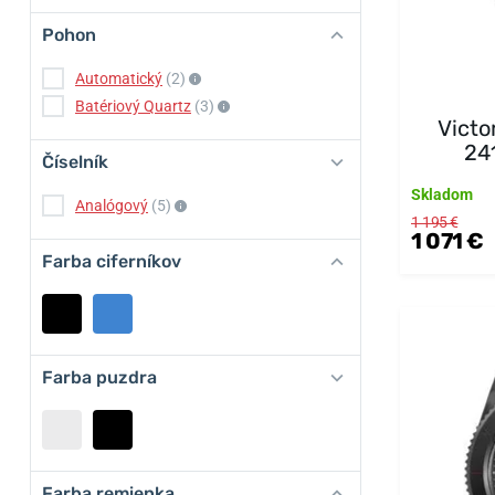
Pohon
Automatický
(2)
Batériový Quartz
(3)
Victo
24
Číselník
Skladom
Analógový
(5)
1 195 €
1 071 €
Farba ciferníkov
Farba puzdra
Farba remienka