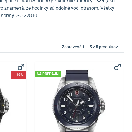
ilej ocele. Všetky hodinky z kolekcie Journey 1884 (ako
 čo znamená, že hodinky sú odolné voči otrasom. Všetky
u normy ISO 22810.
Zobrazené 1 — 5 z
5
produktov
NA PREDAJNI
-10%