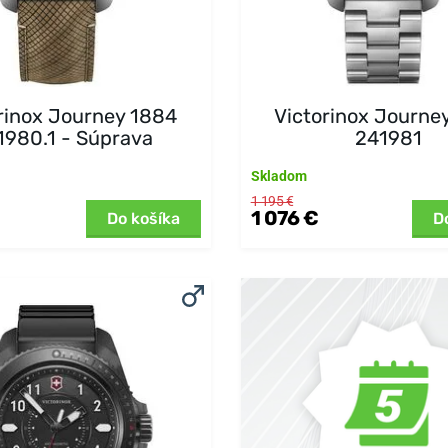
rinox Journey 1884
Victorinox Journe
1980.1 - Súprava
241981
Skladom
1 195 €
1 076 €
Do košíka
D