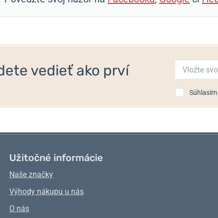
ete vedieť ako prví
Súhlasím
Užitočné informácie
Naše značky
Výhody nákupu u nás
O nás