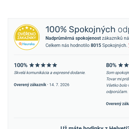
100% Spokojných
odp
Nadprůměrná spokojenost
zákazníků nám 
Celkem nás hodnotilo
8015
Spokojných.
100%
80%
Skvelá komunikácia a expresné dodanie.
Som spokojn
Tovar mi priš
Overený zákazník
•
14. 7. 2026
Všetko bolo 
odporúčam.
Overený zák
Už máte hodinky z Helveti