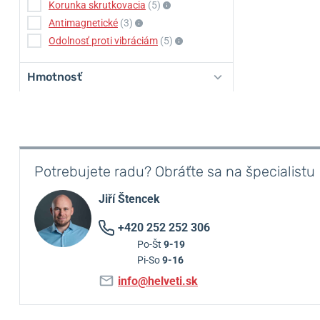
Korunka skrutkovacia
(5)
Antimagnetické
(3)
Odolnosť proti vibráciám
(5)
Hmotnosť
Potrebujete radu? Obráťte sa na špecialistu
Jiří Štencek
+420 252 252 306
Po-Št
9-19
Pi-So
9-16
info@helveti.sk