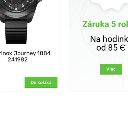
Záruka 5 ro
Na hodin
od 85 Є
rinox Journey 1884
241982
Viac
Do košíka