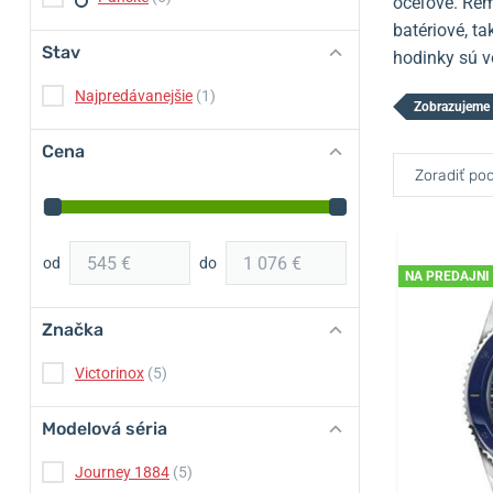
oceľové. Rem
batériové, t
Stav
hodinky sú v
Najpredávanejšie
(1)
Zobrazujeme 
Cena
Zoradiť pod
od
do
NA PREDAJNI
Značka
Victorinox
(5)
Modelová séria
Journey 1884
(5)