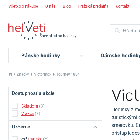
Všetko o nákupe
O nás
Blog
Pražská predajňa
Kontakt
Špecialisti na hodinky
Pánske hodinky
Dámske hodink
Značky
Victorinox
Journey 1884
Vic
Dostupnosť a akcie
Skladom
(3)
Hodinky z mo
V akcii
(2)
turistickými
smerovku. Ce
Určenie
prístup k de
Pánske
(5)