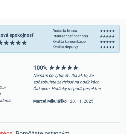
Dodacia lehota
ková spokojnosť
Prehľadnosť obchodu
Kvalita komunikácie
Kvalita dopravy
100%
Nemám čo vytknúť . Iba ak to, že
spôsobujete závislosť na hodinkách.
2.,v
Ďakujem. Hodinky mi padli perfektne.
o
odanie.
Marcel Mikuláško
•
20. 11. 2025
réce
. Pomôžete ostatným.