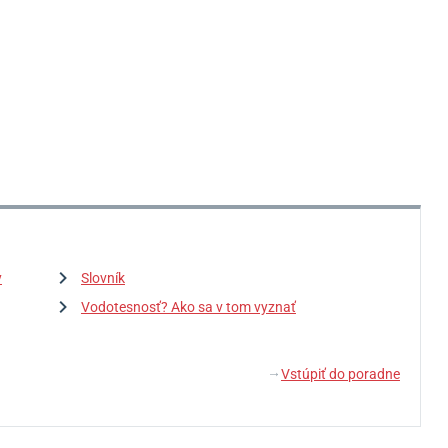
y
Slovník
Vodotesnosť? Ako sa v tom vyznať
Vstúpiť do poradne
↓