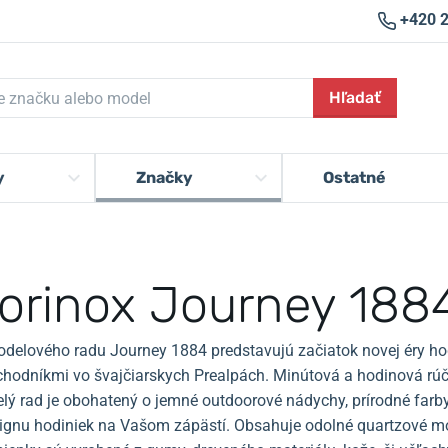
+420 
Hľadať
y
Značky
Ostatné
torinox Journey 188
delového radu Journey 1884 predstavujú začiatok novej éry hod
 chodníkmi vo švajčiarskych Prealpách. Minútová a hodinová rúčk
lý rad je obohatený o jemné outdoorové nádychy, prírodné farby
signu hodiniek na Vašom zápästí. Obsahuje odolné quartzové m