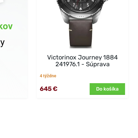
kov
ky
Victorinox Journey 1884
241976.1 - Súprava
4 týždne
645 €
Do košíka