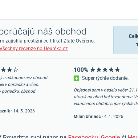
orúčajú náš obchod
Cel
zajistila prestižní certifikát Zlaté Ověřeno.
Všechny recenze na Heuréka.cz
100%
ý s nákupom cez obchod.
Super rýchle dodanie.
iel v poriadku a včas.
Objednal som v nedeľu večer 21.1
v poriadku, obchod
utorok na obed bol tovar doma.V
vianočnom období super rýchle d
azník
•
14. 5. 2026
Milan Uhrinec
•
4. 1. 2026
?
Povedzte svoj názor na
Facebooku
,
Google
či
Heu