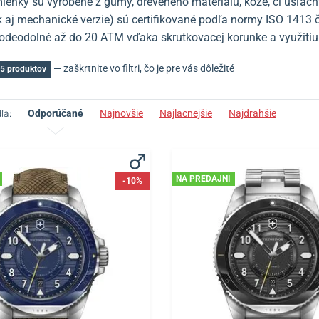
ienky sú vyrobené z gumy, dreveného materiálu, kože, či ušľacht
ak aj mechanické verzie) sú certifikované podľa normy ISO 1413
odeodolné až do 20 ATM vďaka skrutkovacej korunke a využiti
— zaškrtnite vo filtri, čo je pre vás dôležité
5 produktov
ľa:
Odporúčané
Najnovšie
Najlacnejšie
Najdrahšie
NA PREDAJNI
-10%