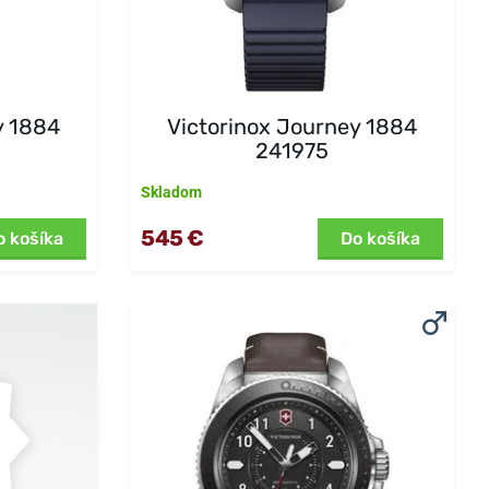
y 1884
Victorinox Journey 1884
241975
Skladom
545 €
o košíka
Do košíka