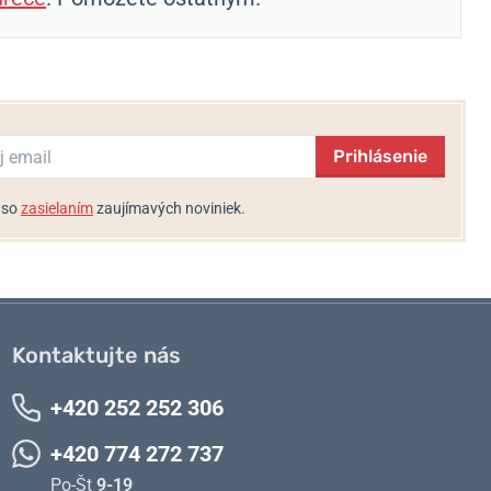
Prihlásenie
 so
zasielaním
zaujímavých noviniek.
Kontaktujte nás
+420 252 252 306
+420 774 272 737
Po-Št
9-19