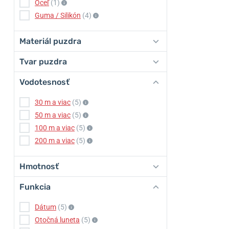
Oceľ
(1)
Guma / Silikón
(4)
Materiál puzdra
Tvar puzdra
Vodotesnosť
30 m a viac
(5)
50 m a viac
(5)
100 m a viac
(5)
200 m a viac
(5)
Hmotnosť
Funkcia
Dátum
(5)
Otočná luneta
(5)