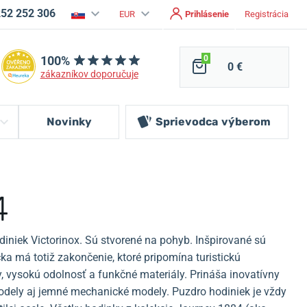
252 252 306
EUR
Prihlásenie
Registrácia
100%
0
0 €
zákazníkov doporučuje
Novinky
Sprievodca
výberom
4
iniek Victorinox. Sú stvorené na pohyb. Inšpirované sú
a má totiž zakončenie, ktoré pripomína turistickú
, vysokú odolnosť a funkčné materiály. Prináša inovatívny
odely aj jemné mechanické modely. Puzdro hodiniek je vždy