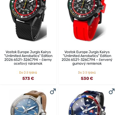
Vostok Europe Jurgis Kairys
Vostok Europe Jurgis Kairys
"Unlimited Aerobatics" Edition
"Unlimited Aerobatics" Edition
2026 6S21-326C794 – čierny
2026 6S21-326C794 – červený
oceľový náramok
gumový remienok
Do 2-3 týdnů
Do 2-3 týdnů
573 €
530 €