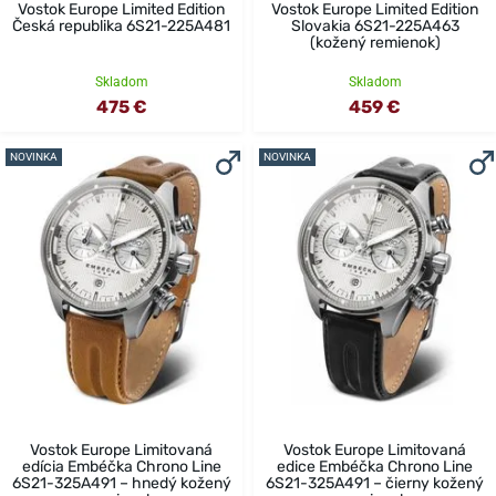
Vostok Europe Limited Edition
Vostok Europe Limited Edition
Česká republika 6S21-225A481
Slovakia 6S21-225A463
(kožený remienok)
Skladom
Skladom
475 €
459 €
NOVINKA
NOVINKA
Vostok Europe Limitovaná
Vostok Europe Limitovaná
edícia Embéčka Chrono Line
edice Embéčka Chrono Line
6S21-325A491 – hnedý kožený
6S21-325A491 – čierny kožený