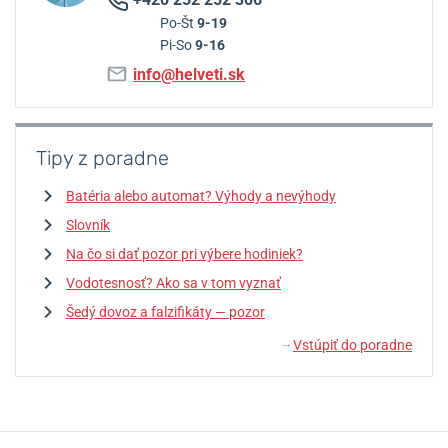
Po-Št
9-19
Pi-So
9-16
info@helveti.sk
Tipy z poradne
Batéria alebo automat? Výhody a nevýhody
Slovník
Na čo si dať pozor pri výbere hodiniek?
Vodotesnosť? Ako sa v tom vyznať
Šedý dovoz a falzifikáty — pozor
Vstúpiť do poradne
↓