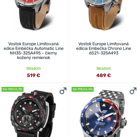
Vostok Europe Limitovaná
Vostok Europe Limitovaná
edice Embéčka Automatic Line
edícia Embečka Chrono Line
NH35-325A495 – čierny
6S21-325A493
kožený remienok
Skladom
Skladom
519 €
489 €
NA PREDAJNI
NA PREDAJNI