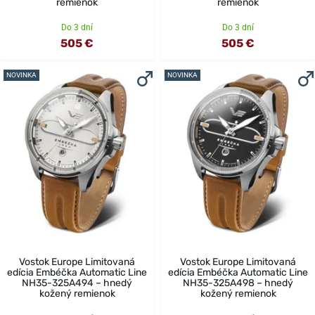
remienok
remienok
Do 3 dní
Do 3 dní
505 €
505 €
NOVINKA
NOVINKA
Vostok Europe Limitovaná
Vostok Europe Limitovaná
edícia Embéčka Automatic Line
edícia Embéčka Automatic Line
NH35-325A494 – hnedý
NH35-325A498 – hnedý
kožený remienok
kožený remienok