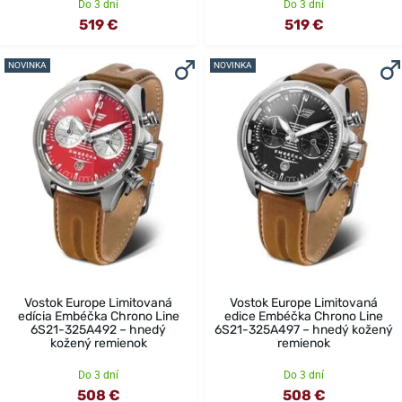
Do 3 dní
Do 3 dní
519 €
519 €
NOVINKA
NOVINKA
Vostok Europe Limitovaná
Vostok Europe Limitovaná
edícia Embéčka Chrono Line
edice Embéčka Chrono Line
6S21-325A492 – hnedý
6S21-325A497 – hnedý kožený
kožený remienok
remienok
Do 3 dní
Do 3 dní
508 €
508 €