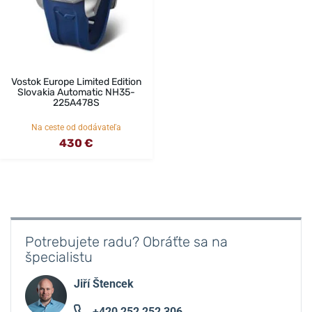
Vostok Europe Limited Edition
Slovakia Automatic NH35-
225A478S
Na ceste od dodávateľa
430 €
Potrebujete radu? Obráťte sa na
špecialistu
Jiří Štencek
+420 252 252 306