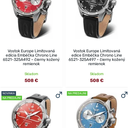
Vostok Europe Limitovaná
Vostok Europe Limitovaná
edícia Embéčka Chrono Line
edice Embéčka Chrono Line
6S21-325A492 – čierny kožený
6S21-325A497 – čierny kožený
remienok
remienok
Skladom
Skladom
508 €
508 €
NOVINKA
NA PREDAJNI
NA PREDAJNI