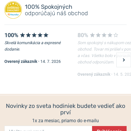
100% Spokojných
odporúčajú náš obchod
100%
80%
Skvelá komunikácia a expresné
Som spokojný s nákupom cez
dodanie.
obchod. Tovar mi prišiel v po
a včas. Všetko bolo v poriadk
Overený zákazník
•
14. 7. 2026
obchod odporúčam.
Overený zákazník
•
14. 5. 20
Novinky zo sveta hodiniek budete vedieť ako
prví
1x za mesiac, priamo do e-mailu