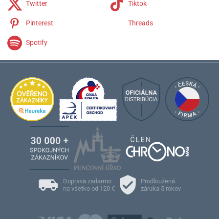
Twitter
Tiktok
Pinterest
Threads
Spotify
Doprava zadarmo
Prodloužená
na všetko od 120 €
záruka 5 rokov