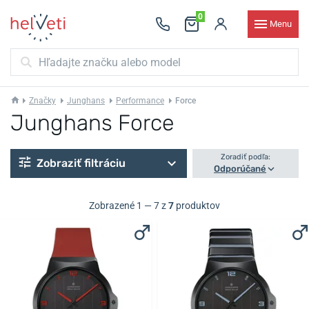
0
Menu
Značky
Junghans
Performance
Force
Junghans Force
Zoradiť podľa:
Zobraziť filtráciu
Odporúčané
Zobrazené 1 — 7 z
7
produktov