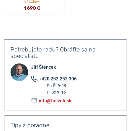
6 týždňov
1 690 €
Potrebujete radu? Obráťte sa na
špecialistu
Jiří Štencek
+420 252 252 306
Po-Št
9-19
Pi-So
9-16
info@helveti.sk
Tipy z poradne