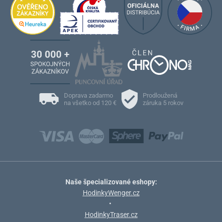
Doprava zadarmo
Prodloužená
na všetko od 120 €
záruka 5 rokov
Naše špecializované eshopy:
HodinkyWenger.cz
•
HodinkyTraser.cz