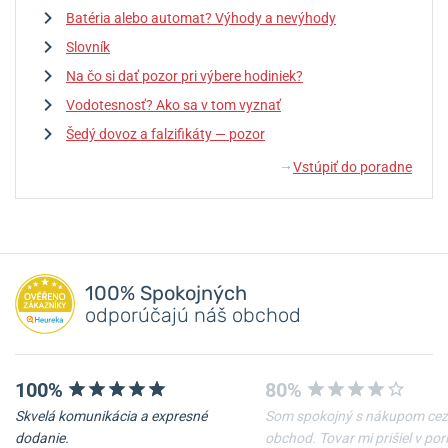
Batéria alebo automat? Výhody a nevýhody
Slovník
Na čo si dať pozor pri výbere hodiniek?
Vodotesnosť? Ako sa v tom vyznať
Šedý dovoz a falzifikáty — pozor
Vstúpiť do poradne
↓
100% Spokojných
odporúčajú náš obchod
100%
80%
Skvelá komunikácia a expresné
Som spokojný s nákupom cez
dodanie.
obchod. Tovar mi prišiel v po