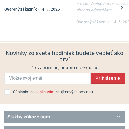
a včas. Všetko bolo v poriadk
Overený zákazník
•
14. 7. 2026
obchod odporúčam.
Overený zákazník
•
14. 5. 20
Novinky zo sveta hodiniek budete vedieť ako
prví
1x za mesiac, priamo do e-mailu
Prihlásenie
Súhlasím so
zasielaním
zaujímavých noviniek.
Služby zákazníkom