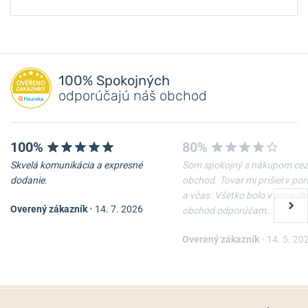
100% Spokojných
odporúčajú náš obchod
100%
80%
Skvelá komunikácia a expresné
Som spokojný s nákupom cez
dodanie.
obchod. Tovar mi prišiel v po
a včas. Všetko bolo v poriadk
Overený zákazník
•
14. 7. 2026
obchod odporúčam.
Overený zákazník
•
14. 5. 20