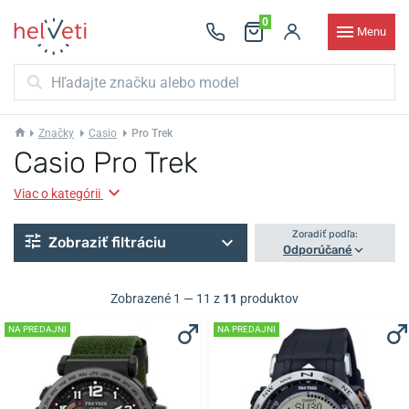
0
Menu
Značky
Casio
Pro Trek
Casio Pro Trek
Viac o kategórii
Zoradiť podľa:
Zobraziť filtráciu
Odporúčané
Zobrazené 1 — 11 z
11
produktov
NA PREDAJNI
NA PREDAJNI