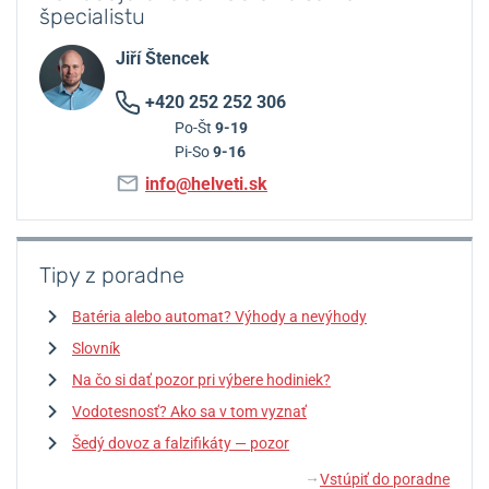
špecialistu
Jiří Štencek
+420 252 252 306
Po-Št
9-19
Pi-So
9-16
info@helveti.sk
Tipy z poradne
Batéria alebo automat? Výhody a nevýhody
Slovník
Na čo si dať pozor pri výbere hodiniek?
Vodotesnosť? Ako sa v tom vyznať
Šedý dovoz a falzifikáty — pozor
Vstúpiť do poradne
↓