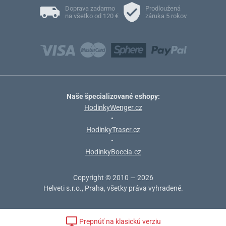
Doprava zadarmo
Prodloužená
na všetko od 120 €
záruka 5 rokov
Naše špecializované eshopy:
HodinkyWenger.cz
•
HodinkyTraser.cz
•
HodinkyBoccia.cz
Copyright © 2010 — 2026
Helveti s.r.o., Praha, všetky práva vyhradené.
Prepnúť na klasickú verziu