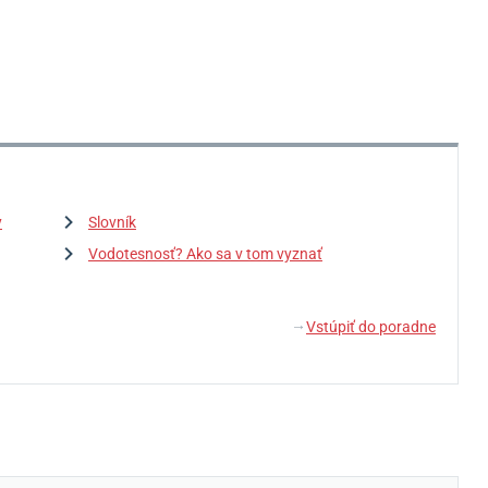
y
Slovník
Vodotesnosť? Ako sa v tom vyznať
Vstúpiť do poradne
↓