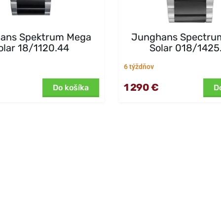
ans Spektrum Mega
Junghans Spectru
olar 18/1120.44
Solar 018/1425
6 týždňov
1 290 €
Do košíka
D