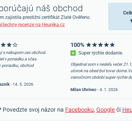
orúčajú náš obchod
Cel
zajistila prestižní certifikát Zlaté Ověřeno.
Všechny recenze na Heuréka.cz
100%
ý s nákupom cez obchod.
Super rýchle dodanie.
iel v poriadku a včas.
Objednal som v nedeľu večer 21.1
v poriadku, obchod
utorok na obed bol tovar doma.V
vianočnom období super rýchle d
azník
•
14. 5. 2026
Milan Uhrinec
•
4. 1. 2026
?
Povedzte svoj názor na
Facebooku
,
Google
či
Heu