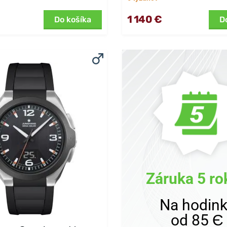
1 140 €
Do košíka
D
Záruka 5 ro
Na hodin
od 85 Є