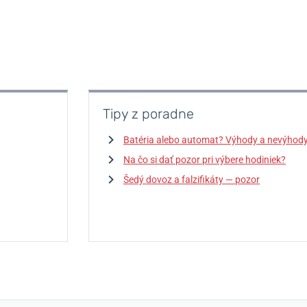
Tipy z poradne
Batéria alebo automat? Výhody a nevýhod
Na čo si dať pozor pri výbere hodiniek?
Šedý dovoz a falzifikáty — pozor