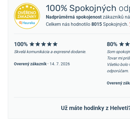
100% Spokojných
odp
Nadprůměrná spokojenost
zákazníků nám 
Celkem nás hodnotilo
8015
Spokojných.
100%
80%
Skvelá komunikácia a expresné dodanie.
Som spokojn
Tovar mi priš
Overený zákazník
•
14. 7. 2026
Všetko bolo 
odporúčam.
Overený zák
Už máte hodinky z Helveti