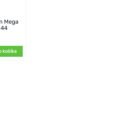
m Mega
.44
o košíka