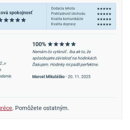
Dodacia lehota
ková spokojnosť
Prehľadnosť obchodu
Kvalita komunikácie
Kvalita dopravy
100%
Nemám čo vytknúť . Iba ak to, že
spôsobujete závislosť na hodinkách.
2.,v
Ďakujem. Hodinky mi padli perfektne.
o
odanie.
Marcel Mikuláško
•
20. 11. 2025
réce
. Pomôžete ostatným.