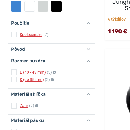
Jungh
S
6 týždňov
Použitie
1 190 €
Spoločenské
(7)
Pôvod
Rozmer puzdra
L (40 - 43 mm)
(5)
S (do 35 mm)
(2)
Materiál sklíčka
Zafír
(7)
Materiál pásku