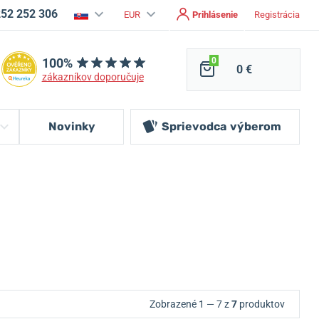
252 252 306
EUR
Prihlásenie
Registrácia
100%
0
0 €
zákazníkov doporučuje
Novinky
Sprievodca
výberom
Zobrazené 1 — 7 z
7
produktov