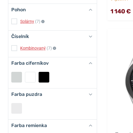
Pohon
1 140 €
Solárny
(7)
Číselník
Kombinovaný
(7)
Farba ciferníkov
Farba puzdra
Farba remienka