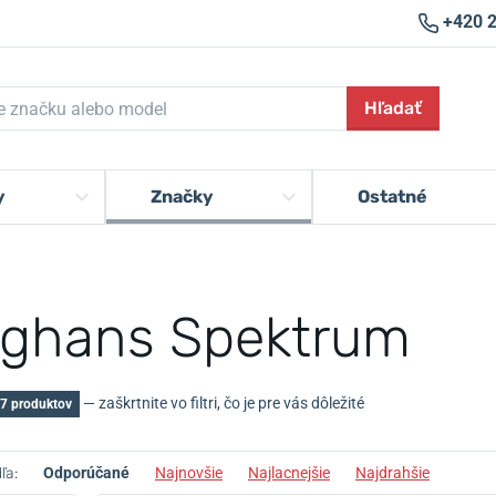
+420 
Hľadať
y
Značky
Ostatné
ghans Spektrum
— zaškrtnite vo filtri, čo je pre vás dôležité
7 produktov
ľa:
Odporúčané
Najnovšie
Najlacnejšie
Najdrahšie