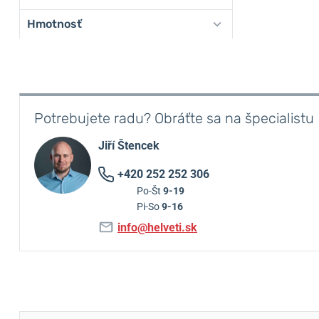
Hmotnosť
Potrebujete radu? Obráťte sa na špecialistu
Jiří Štencek
+420 252 252 306
Po-Št
9-19
Pi-So
9-16
info@helveti.sk