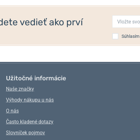
ete vedieť ako prví
Súhlasím
Užitočné informácie
Naše značky
Výhody nákupu u nás
O nás
Často kladené dotazy
Slovníček pojmov