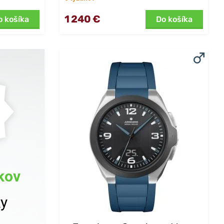
1 240 €
o košíka
Do košíka
kov
ky