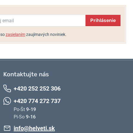
Prihlásenie
 so
zasielaním
zaujímavých noviniek.
Kontaktujte nás
+420 252 252 306
+420 774 272 737
Po-Št
9-19
Pi-So
9-16
info@helveti.sk