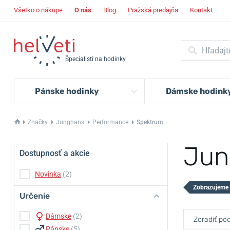
Všetko o nákupe
O nás
Blog
Pražská predajňa
Kontakt
Špecialisti na hodinky
Pánske hodinky
Dámske hodink
Značky
Junghans
Performance
Spektrum
Jun
Dostupnosť a akcie
Novinka
(2)
Zobrazujeme 
Určenie
Dámske
(2)
Zoradiť pod
Pánske
(5)