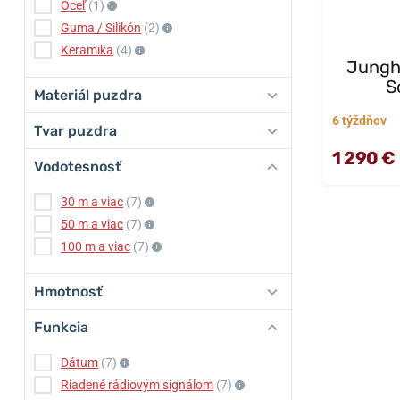
Oceľ
(1)
Guma / Silikón
(2)
Keramika
(4)
Jungh
S
Materiál puzdra
6 týždňov
Tvar puzdra
1 290 €
Vodotesnosť
30 m a viac
(7)
50 m a viac
(7)
100 m a viac
(7)
Hmotnosť
Funkcia
Dátum
(7)
Riadené rádiovým signálom
(7)