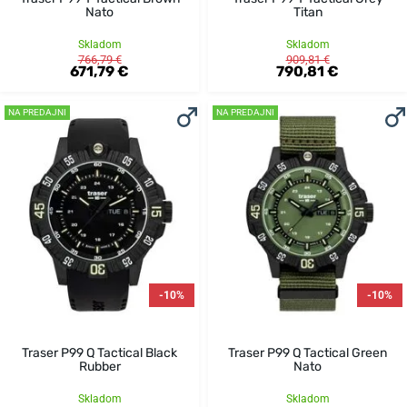
Nato
Titan
Skladom
Skladom
766,79 €
909,81 €
671,79 €
790,81 €
NA PREDAJNI
NA PREDAJNI
-10%
-10%
Traser P99 Q Tactical Black
Traser P99 Q Tactical Green
Rubber
Nato
Skladom
Skladom