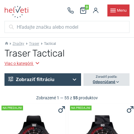
0
Menu
Značky
Traser
Tactical
Traser Tactical
Viac o kategórii
Zoradiť podľa:
Zobraziť filtráciu
Odporúčané
Zobrazené 1 — 55 z
55
produktov
NA PREDAJNI
NA PREDAJNI