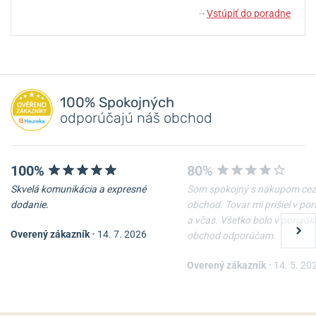
Vstúpiť do poradne
↓
100% Spokojných
odporúčajú náš obchod
100%
80%
Skvelá komunikácia a expresné
Som spokojný s nákupom cez
dodanie.
obchod. Tovar mi prišiel v po
a včas. Všetko bolo v poriadk
Overený zákazník
•
14. 7. 2026
obchod odporúčam.
Overený zákazník
•
14. 5. 20