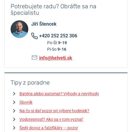
Potrebujete radu? Obráťte sa na
špecialistu
Jiří Štencek
+420 252 252 306
Po-Št
9-19
Pi-So
9-16
info@helveti.sk
Tipy z poradne
Batéria alebo automat? Výhody a nevýhody
Slovník
Na čo si dať pozor pri výbere hodiniek?
Vodotesnosť? Ako sa v tom vyznať
Šedý dovoz a falzifikáty — pozor