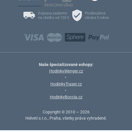
Doprava zadarmo
Prodloužená
na všetko od 120 €
záruka 5 rokov
Naše špecializované eshopy:
HodinkyWenger.cz
•
HodinkyTraser.cz
•
HodinkyBoccia.cz
Copyright © 2010 — 2026
Helveti s.r.o., Praha, všetky práva vyhradené.