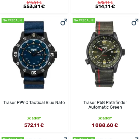
615,81 €
572,11 €
553,81 €
514,11 €
NA PREDAJNI
NA PREDAJNI
Traser P99 Q Tactical Blue Nato
Traser P68 Pathfinder
Automatic Green
Skladom
Skladom
572,11 €
1 088,60 €