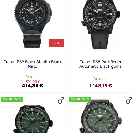
-30%
Traser P69 Black Stealth Black
Traser P68 Pathfinder
Nato
Automatic Black guma
Skladom
Skladom
591,98 €
414,38 €
1 148,19 €
NA PREDAJNI
NA PREDAJNI