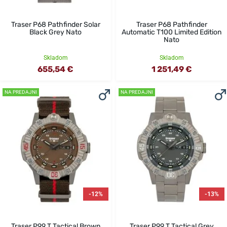
Traser P68 Pathfinder Solar
Traser P68 Pathfinder
Black Grey Nato
Automatic T100 Limited Edition
Nato
Skladom
Skladom
655,54 €
1 251,49 €
NA PREDAJNI
NA PREDAJNI
-12%
-13%
Traser P99 T Tactical Brown
Traser P99 T Tactical Grey