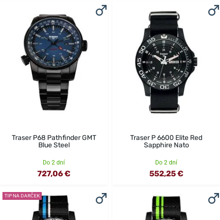
Traser P68 Pathfinder GMT
Traser P 6600 Elite Red
Blue Steel
Sapphire Nato
Do 2 dní
Do 2 dní
727,06 €
552,25 €
TIP NA DARČEK