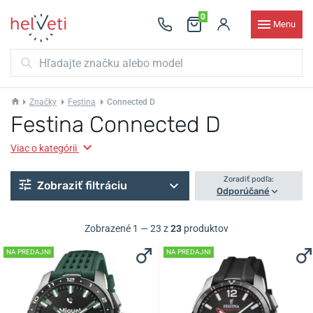
0
Menu
Značky
Festina
Connected D
Festina Connected D
Viac o kategórii
Zoradiť podľa:
Zobraziť filtráciu
Odporúčané
Zobrazené 1 — 23 z
23
produktov
NA PREDAJNI
NA PREDAJNI