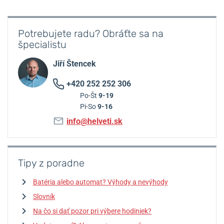
Potrebujete radu? Obráťte sa na
špecialistu
Jiří Štencek
+420 252 252 306
Po-Št
9-19
Pi-So
9-16
info@helveti.sk
Tipy z poradne
Batéria alebo automat? Výhody a nevýhody
Slovník
Na čo si dať pozor pri výbere hodiniek?