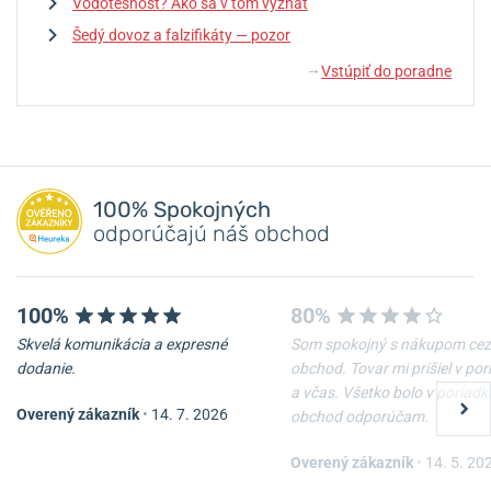
Vodotesnosť? Ako sa v tom vyznať
Šedý dovoz a falzifikáty — pozor
Vstúpiť do poradne
↓
100% Spokojných
odporúčajú náš obchod
100%
80%
Skvelá komunikácia a expresné
Som spokojný s nákupom cez
dodanie.
obchod. Tovar mi prišiel v po
a včas. Všetko bolo v poriadk
Overený zákazník
•
14. 7. 2026
obchod odporúčam.
Overený zákazník
•
14. 5. 20