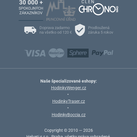
Doprava zadarmo
Prodloužená
na všetko od 120 €
záruka 5 rokov
Naše špecializované eshopy:
HodinkyWenger.cz
•
HodinkyTraser.cz
•
HodinkyBoccia.cz
Copyright © 2010 — 2026
Helveti s.r.o., Praha, všetky práva vyhradené.