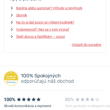
Batéria alebo automat? Výhody a nevýhody
Slovník
Na čo si dať pozor pri výbere hodiniek?
Vodotesnosť? Ako sa v tom vyznať
Šedý dovoz a falzifikáty — pozor
Vstúpiť do poradne
↓
100% Spokojných
odporúčajú náš obchod
100%
80%
Skvelá komunikácia a expresné
Som spokojný s nákupom cez