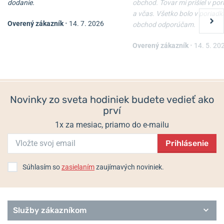
dodanie.
obchod. Tovar mi prišiel v po
a včas. Všetko bolo v poriadk
Overený zákazník
•
14. 7. 2026
obchod odporúčam.
Overený zákazník
•
14. 5. 20
Novinky zo sveta hodiniek budete vedieť ako
prví
1x za mesiac, priamo do e-mailu
Prihlásenie
Súhlasím so
zasielaním
zaujímavých noviniek.
Služby zákazníkom