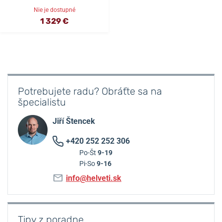
Nie je dostupné
1 329 €
Potrebujete radu? Obráťte sa na
špecialistu
Jiří Štencek
+420 252 252 306
Po-Št
9-19
Pi-So
9-16
info@helveti.sk
Tipy z poradne