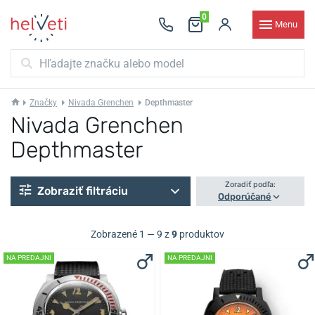
0
Menu
Značky
Nivada Grenchen
Depthmaster
Nivada Grenchen
Depthmaster
Zoradiť podľa:
Zobraziť filtráciu
Odporúčané
Zobrazené 1 — 9 z
9
produktov
NA PREDAJNI
NA PREDAJNI