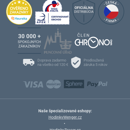
Doprava zadarmo
Prodloužená
na všetko od 120 €
záruka 5 rokov
Naše špecializované eshopy:
HodinkyWenger.cz
•
HodinkyTraser.cz