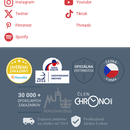
Instagram
Youtube
Twitter
Tiktok
Pinterest
Threads
Spotify
Doprava zadarmo
Prodloužená
na všetko od 120 €
záruka 5 rokov