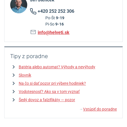
+420 252 252 306
Po-Št
9-19
Pi-So
9-16
info@helveti.sk
Tipy z poradne
Batéria alebo automat? Výhody a nevýhody
Slovník
Na čo si dať pozor pri výbere hodiniek?
Vodotesnosť? Ako sa v tom vyznať
Šedý dovoz a falzifikáty — pozor
Vstúpiť do poradne
↓