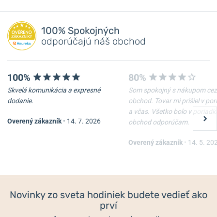
100% Spokojných
odporúčajú náš obchod
100%
80%
Skvelá komunikácia a expresné
Som spokojný s nákupom cez
dodanie.
obchod. Tovar mi prišiel v po
a včas. Všetko bolo v poriadk
Overený zákazník
•
14. 7. 2026
obchod odporúčam.
Overený zákazník
•
14. 5. 20
Novinky zo sveta hodiniek budete vedieť ako
prví