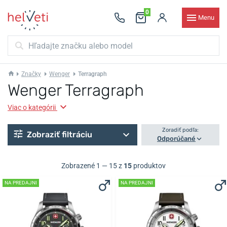
0
Menu
Značky
Wenger
Terragraph
Wenger Terragraph
Viac o kategórii
Zoradiť podľa:
Zobraziť filtráciu
Odporúčané
Zobrazené 1 — 15 z
15
produktov
NA PREDAJNI
NA PREDAJNI