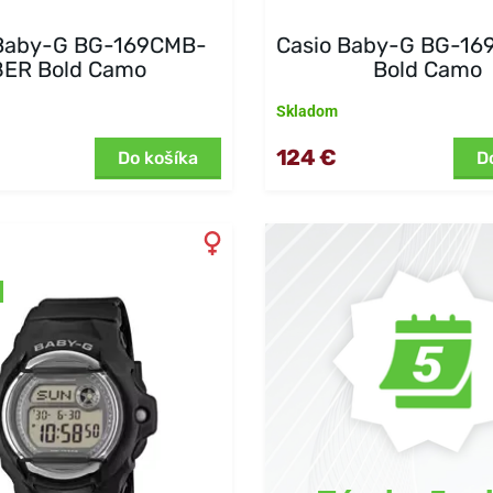
 Baby-G BG-169CMB-
Casio Baby-G BG-1
8ER Bold Camo
Bold Camo
Skladom
124 €
Do košíka
D