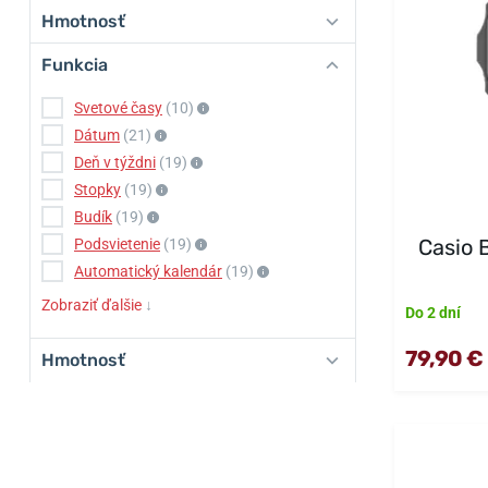
Hmotnosť
Funkcia
Svetové časy
(10)
Dátum
(21)
Deň v týždni
(19)
Stopky
(19)
Budík
(19)
Casio
Podsvietenie
(19)
Automatický kalendár
(19)
Zobraziť ďalšie
↓
Do 2 dní
79,90 €
Hmotnosť