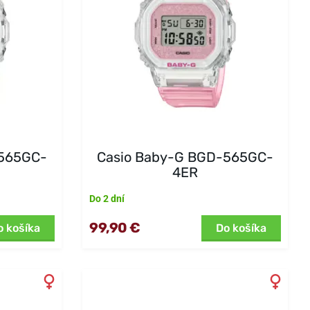
-565GC-
Casio Baby-G BGD-565GC-
4ER
Do 2 dní
99,90 €
o košíka
Do košíka