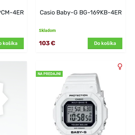
69CM-4ER
Casio Baby-G BG-169KB-4ER
Skladom
103 €
o košíka
Do košíka
NA PREDAJNI