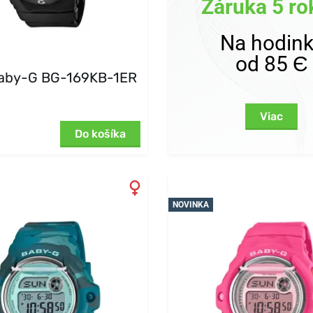
Záruka 5 ro
Na hodin
od 85 Є
Baby-G BG-169KB-1ER
Viac
Do košíka
NOVINKA