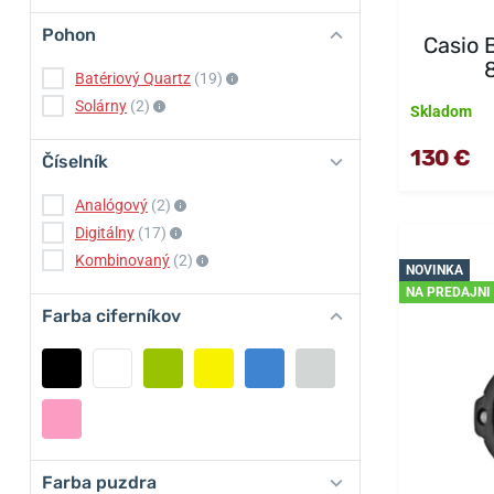
Pohon
Casio
Batériový Quartz
(19)
Solárny
(2)
Skladom
130 €
Číselník
Analógový
(2)
Digitálny
(17)
Kombinovaný
(2)
NOVINKA
NA PREDAJNI
Farba ciferníkov
Farba puzdra