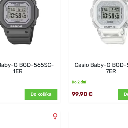
 Baby-G BGD-565SC-
Casio Baby-G BGD
1ER
7ER
Do 2 dní
99,90 €
Do košíka
D