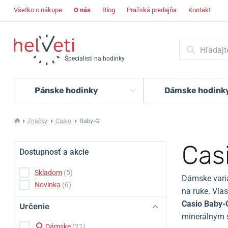
Všetko o nákupe
O nás
Blog
Pražská predajňa
Kontakt
Špecialisti na hodinky
Pánske hodinky
Dámske hodink
Značky
Casio
Baby-G
Cas
Dostupnosť a akcie
Skladom
(5)
Dámske vari
Novinka
(6)
na ruke. Vla
Casio Baby-
Určenie
minerálnym 
Dámske
(21)