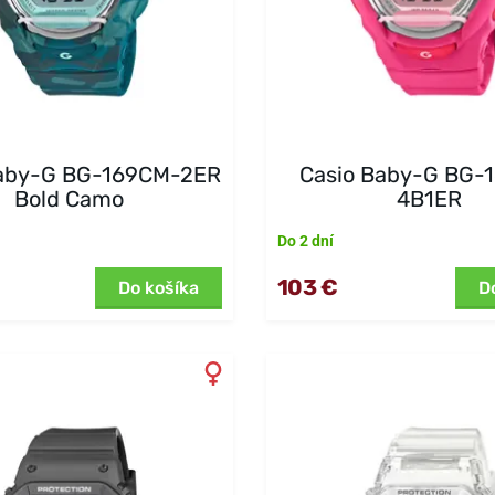
Baby-G BG-169CM-2ER
Casio Baby-G BG-
Bold Camo
4B1ER
Do 2 dní
103 €
Do košíka
D