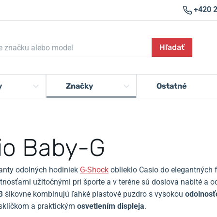
+420 
Hľadať
y
Značky
Ostatné
io Baby-G
anty odolných hodiniek
G-Shock
oblieklo Casio do elegantných 
stnosťami užitočnými pri športe a v teréne sú doslova nabité a 
G
šikovne kombinujú ľahké plastové puzdro s vysokou
odolnosť
sklíčkom a praktickým
osvetlením displeja
.