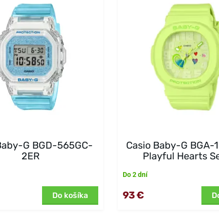
 Baby-G BGD-565GC-
Casio Baby-G BGA-
2ER
Playful Hearts S
Do 2 dní
93 €
Do košíka
D