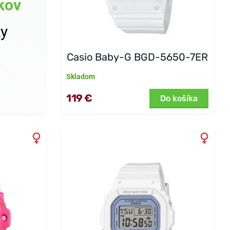
kov
ky
Casio Baby-G BGD-5650-7ER
Skladom
119 €
Do košíka