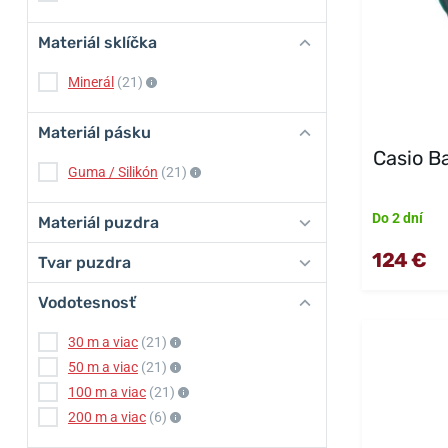
Materiál sklíčka
Minerál
(21)
Materiál pásku
Casio 
Guma / Silikón
(21)
Do 2 dní
Materiál puzdra
124 €
Tvar puzdra
Vodotesnosť
30 m a viac
(21)
50 m a viac
(21)
100 m a viac
(21)
200 m a viac
(6)