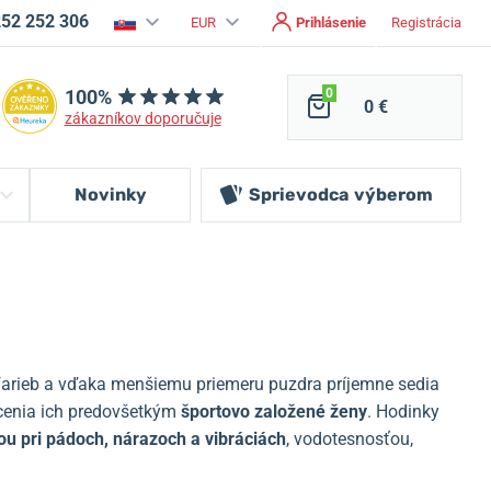
252 252 306
EUR
Prihlásenie
Registrácia
100%
0
0 €
zákazníkov doporučuje
Novinky
Sprievodca
výberom
farieb a vďaka menšiemu priemeru puzdra príjemne sedia
ocenia ich predovšetkým
športovo založené ženy
.
Hodinky
ou pri pádoch, nárazoch a vibráciách
, vodotesnosťou,