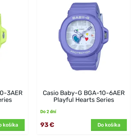
10-3AER
Casio Baby-G BGA-10-6AER
eries
Playful Hearts Series
Do 2 dní
93 €
o košíka
Do košíka