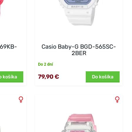
169KB-
Casio Baby-G BGD-565SC-
2BER
Do 2 dní
79,90 €
o košíka
Do košíka