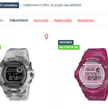
— zaškrtnite vo filtri, čo je pre vás dôležité
21 produktov
ľa:
Odporúčané
Najnovšie
Najlacnejšie
Najdrahšie
NOVINKA
NA PREDAJNI