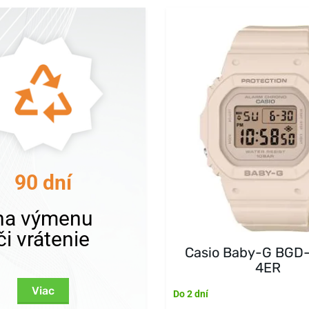
90 dní
na výmenu
či vrátenie
Casio Baby-G BGD
4ER
Viac
Do 2 dní