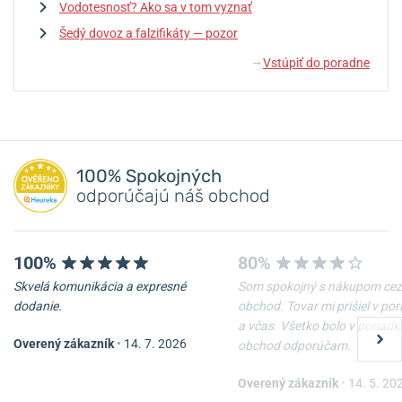
Vodotesnosť? Ako sa v tom vyznať
Šedý dovoz a falzifikáty — pozor
Vstúpiť do poradne
↓
100% Spokojných
odporúčajú náš obchod
100%
80%
Skvelá komunikácia a expresné
Som spokojný s nákupom cez
dodanie.
obchod. Tovar mi prišiel v po
a včas. Všetko bolo v poriadk
Overený zákazník
•
14. 7. 2026
obchod odporúčam.
Overený zákazník
•
14. 5. 20