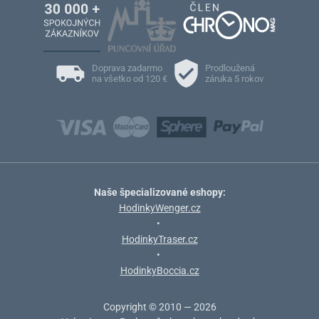
Doprava zadarmo
Prodloužená
na všetko od 120 €
záruka 5 rokov
Naše špecializované eshopy:
HodinkyWenger.cz
•
HodinkyTraser.cz
•
HodinkyBoccia.cz
Copyright © 2010 — 2026