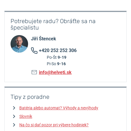
Potrebujete radu? Obráťte sa na
špecialistu
Jiří Štencek
+420 252 252 306
Po-Št
9-19
Pi-So
9-16
info@helveti.sk
Tipy z poradne
Batéria alebo automat? Výhody a nevýhody
Slovník
Na čo si dať pozor pri výbere hodiniek?