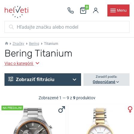
0
Menu
Značky
Bering
Titanium
Bering Titanium
Viac o kategórii
Zoradiť podľa:
Zobraziť filtráciu
Odporúčané
Zobrazené 1 — 9 z
9
produktov
NA PREDAJNI