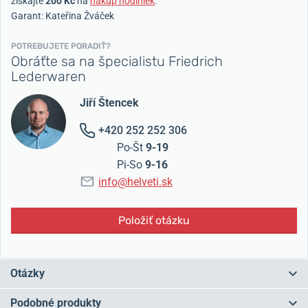
získajte
200 Kč
na
nákup hodiniek
.
Garant: Kateřina Žváček
POTREBUJETE PORADIŤ?
Obráťte sa na špecialistu Friedrich
Lederwaren
Jiří Štencek
+420 252 252 306
Po-Št
9-19
Pi-So
9-16
info@helveti.sk
Položiť otázku
Otázky
Podobné produkty