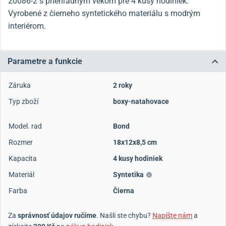
20086-2 s priehľadným vekom pre 4 kusy hodiniek.
Vyrobené z čierneho syntetického materiálu s modrým
interiérom.
Parametre a funkcie
Záruka
2 roky
Typ zboží
boxy-natahovace
Model. rad
Bond
Rozmer
18x12x8,5 cm
Kapacita
4 kusy hodiniek
Materiál
Syntetika
Farba
Čierna
Za
správnosť údajov ručíme
. Našli ste chybu?
Napíšte nám
a