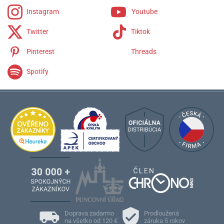
Instagram
Youtube
Twitter
Tiktok
Pinterest
Threads
Spotify
Doprava zadarmo
Prodloužená
na všetko od 120 €
záruka 5 rokov