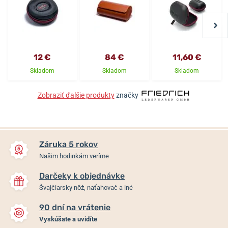
12 €
84 €
11,60 €
Skladom
Skladom
Skladom
Zobraziť ďalšie produkty
značky
Záruka 5 rokov
Našim hodinkám veríme
Darčeky k objednávke
Švajčiarsky nôž, naťahovač a iné
90 dní na vrátenie
Vyskúšate a uvidíte