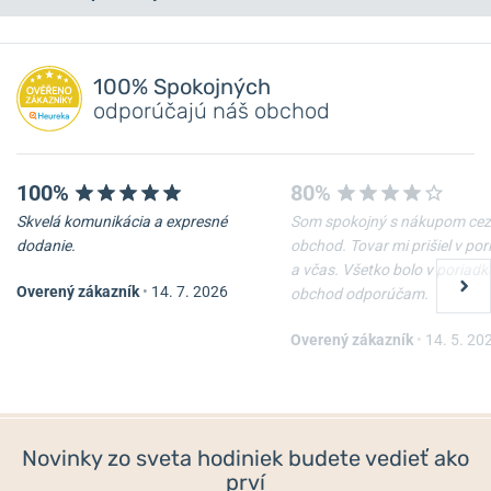
Máte otázku? Zanechajte nám komentár
NA PREDAJNI
NA PREDAJNI
Pridať dotaz
100% Spokojných
odporúčajú náš obchod
100%
80%
Skvelá komunikácia a expresné
Som spokojný s nákupom cez
dodanie.
obchod. Tovar mi prišiel v po
a včas. Všetko bolo v poriadk
Overený zákazník
•
14. 7. 2026
obchod odporúčam.
Puzdro hodiniek Helveti
Kožené cestovné puzdro
Donut
Helveti
Overený zákazník
•
14. 5. 20
Skladom
Skladom
12 €
84 €
Novinky zo sveta hodiniek budete vedieť ako
prví