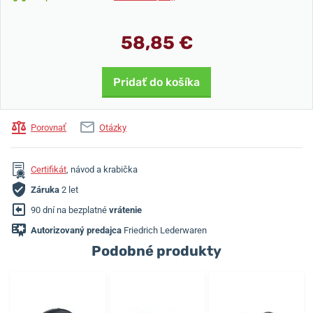
58,85 €
Pridať do košíka
Porovnať
Otázky
Certifikát
, návod a krabička
Záruka
2 let
90 dní na bezplatné
vrátenie
Autorizovaný predajca
Friedrich Lederwaren
Podobné produkty