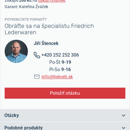
získajte
200 Kč
na
nákup hodiniek
.
Garant: Kateřina Žváček
POTREBUJETE PORADIŤ?
Obráťte sa na špecialistu Friedrich
Lederwaren
Jiří Štencek
+420 252 252 306
Po-Št
9-19
Pi-So
9-16
info@helveti.sk
Položiť otázku
Otázky
Podobné produkty