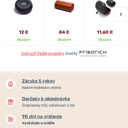
12 €
84 €
11,60 €
Skladom
Skladom
Skladom
Zobraziť ďalšie produkty
značky
Záruka 5 rokov
Našim hodinkám veríme
Darčeky k objednávke
Švajčiarsky nôž, naťahovač a iné
90 dní na vrátenie
Vyskúšate a uvidíte