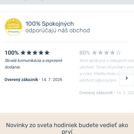
Máte otázku? Zanechajte nám komentár
NA PREDAJNI
NA PREDAJNI
Pridať dotaz
100% Spokojných
odporúčajú náš obchod
100%
80%
Skvelá komunikácia a expresné
Som spokojný s nákupom cez
dodanie.
obchod. Tovar mi prišiel v po
a včas. Všetko bolo v poriadk
Overený zákazník
•
14. 7. 2026
obchod odporúčam.
Puzdro hodiniek Helveti
Kožené cestovné puzdro
Donut
Helveti
Overený zákazník
•
14. 5. 20
Skladom
Skladom
12 €
84 €
Novinky zo sveta hodiniek budete vedieť ako
prví