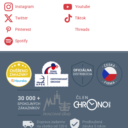
Instagram
Youtube
Twitter
Tiktok
Pinterest
Threads
Spotify
Doprava zadarmo
Prodloužená
na všetko od 120 €
záruka 5 rokov