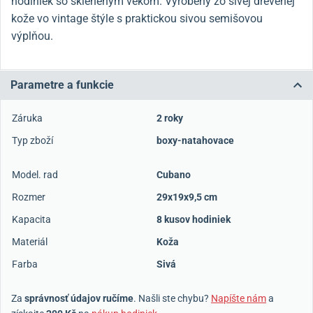
hodiniek so skleneným vekom. Vyrobený zo sivej drevenej
kože vo vintage štýle s praktickou sivou semišovou
výplňou.
Parametre a funkcie
Záruka
2 roky
Typ zboží
boxy-natahovace
Model. rad
Cubano
Rozmer
29x19x9,5 cm
Kapacita
8 kusov hodiniek
Materiál
Koža
Farba
Sivá
Za
správnosť údajov ručíme
. Našli ste chybu?
Napíšte nám
a