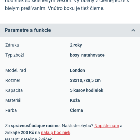
hodiniek so skleneným vekom. Vyrobený z čiernej kože s
bielym prešívaním. Vnútro boxu je tiež čierne.
Parametre a funkcie
Záruka
2 roky
Typ zboží
boxy-natahovace
Model. rad
London
Rozmer
33x10,7x8,5 cm
Kapacita
5 kusov hodiniek
Materiál
Koža
Farba
Čierna
Za
správnosť údajov ručíme
. Našli ste chybu?
Napíšte nám
a
získajte
200 Kč
na
nákup hodiniek
.
Garant: Kateřina Žváček