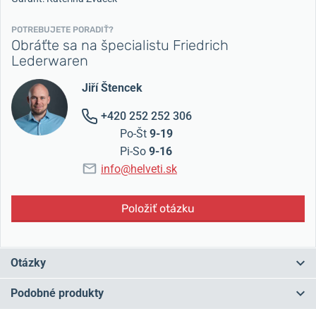
POTREBUJETE PORADIŤ?
Obráťte sa na špecialistu Friedrich
Lederwaren
Jiří Štencek
+420 252 252 306
Po-Št
9-19
Pi-So
9-16
info@helveti.sk
Položiť otázku
Otázky
Podobné produkty
Máte otázku? Zanechajte nám komentár