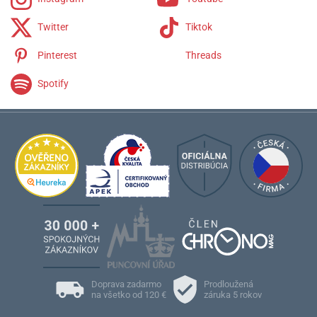
Twitter
Tiktok
Pinterest
Threads
Spotify
Doprava zadarmo
Prodloužená
na všetko od 120 €
záruka 5 rokov