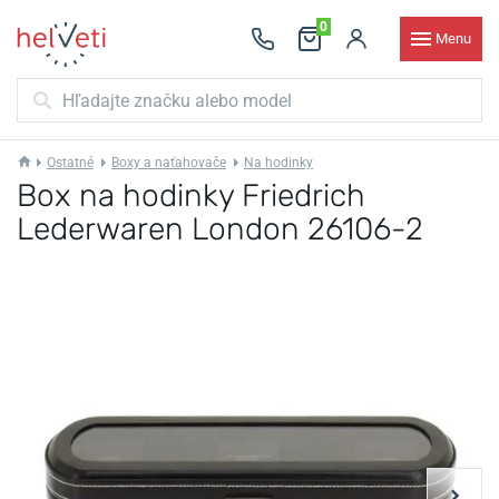
0
Menu
Ostatné
Boxy a naťahovače
Na hodinky
Box na hodinky Friedrich
Lederwaren London 26106-2