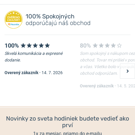
NA PREDAJNI
NA PREDAJNI
Pridať dotaz
100% Spokojných
odporúčajú náš obchod
100%
80%
Skvelá komunikácia a expresné
Som spokojný s nákupom cez
dodanie.
obchod. Tovar mi prišiel v po
a včas. Všetko bolo v poriadk
Overený zákazník
•
14. 7. 2026
obchod odporúčam.
Puzdro hodiniek Helveti
Kožené cestovné puzdro
Donut
Helveti
Overený zákazník
•
14. 5. 20
Skladom
Skladom
12 €
84 €
Novinky zo sveta hodiniek budete vedieť ako
prví
1x za mesiac, priamo do e-mailu