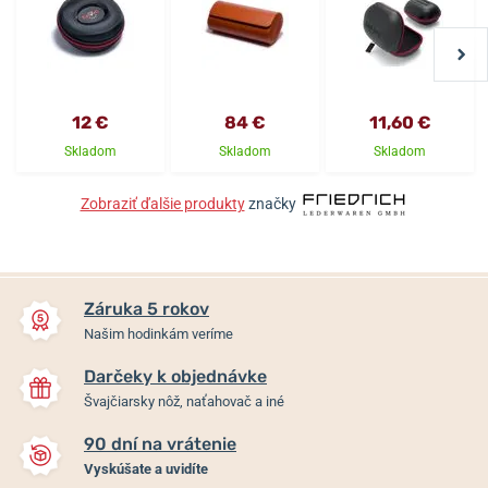
12 €
84 €
11,60 €
Skladom
Skladom
Skladom
Zobraziť ďalšie produkty
značky
Záruka 5 rokov
Našim hodinkám veríme
Darčeky k objednávke
Švajčiarsky nôž, naťahovač a iné
90 dní na vrátenie
Vyskúšate a uvidíte