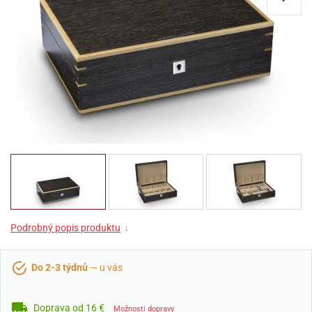
Podrobný popis produktu
↓
Do 2-3 týdnů
— u vás
Doprava od 16 €
Možnosti dopravy