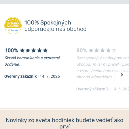
Máte otázku? Zanechajte nám komentár
NA PREDAJNI
Pridať dotaz
100% Spokojných
odporúčajú náš obchod
100%
80%
Skvelá komunikácia a expresné
Som spokojný s nákupom cez
dodanie.
obchod. Tovar mi prišiel v po
a včas. Všetko bolo v poriadk
Overený zákazník
•
14. 7. 2026
obchod odporúčam.
Box na hodinky Heisse &
Puzdro hodiniek Helveti
Söhne Vegas 12 70019-
Donut
185.159
Overený zákazník
•
14. 5. 20
Do 2-3 týdnů
Skladom
288 €
12 €
Novinky zo sveta hodiniek budete vedieť ako
prví