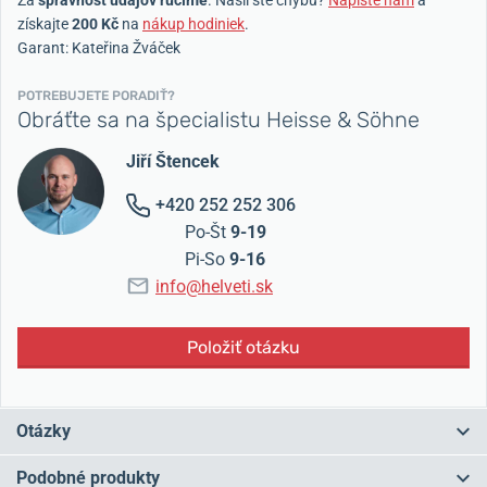
Za
správnosť údajov ručíme
. Našli ste chybu?
Napíšte nám
a
získajte
200 Kč
na
nákup hodiniek
.
Garant: Kateřina Žváček
POTREBUJETE PORADIŤ?
Obráťte sa na špecialistu Heisse & Söhne
Jiří Štencek
+420 252 252 306
Po-Št
9-19
Pi-So
9-16
info@helveti.sk
Položiť otázku
Otázky
Podobné produkty