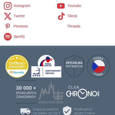
Instagram
Youtube
Twitter
Tiktok
Pinterest
Threads
Spotify
Doprava zadarmo
Prodloužená
na všetko od 120 €
záruka 5 rokov