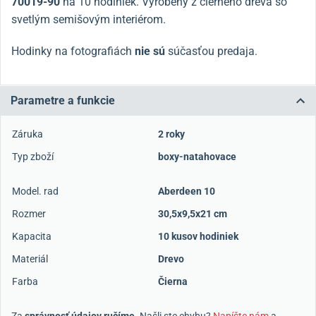
70019-90
na 10 hodiniek. Vyrobený z čierneho dreva so
svetlým semišovým interiérom.
Hodinky na fotografiách
nie sú
súčasťou predaja.
Parametre a funkcie
Záruka
2 roky
Typ zboží
boxy-natahovace
Model. rad
Aberdeen 10
Rozmer
30,5x9,5x21 cm
Kapacita
10 kusov hodiniek
Materiál
Drevo
Farba
Čierna