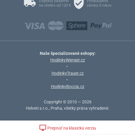
Doprava zadarmo
Prodloužená
na všetko od 120 €
záruka 5 rokov
Naše špecializované eshopy:
HodinkyWenger.cz
•
HodinkyTraser.cz
•
HodinkyBoccia.cz
Copyright © 2010 — 2026
Helveti s.r.o., Praha, všetky práva vyhradené.
Prepnúť na klasickú verziu