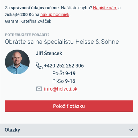
Za
správnosť údajov ručíme
. Našli ste chybu?
Napíšte nám
a
získajte
200 Kč
na
nákup hodiniek
.
Garant: Kateřina Žváček
POTREBUJETE PORADIŤ?
Obráťte sa na špecialistu Heisse & Söhne
Jiří Štencek
+420 252 252 306
Po-Št
9-19
Pi-So
9-16
info@helveti.sk
Položiť otázku
Otázky