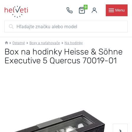
0
Menu
Ostatné
Boxy a naťahovače
Na hodinky
Box na hodinky Heisse & Söhne
Executive 5 Quercus 70019-01