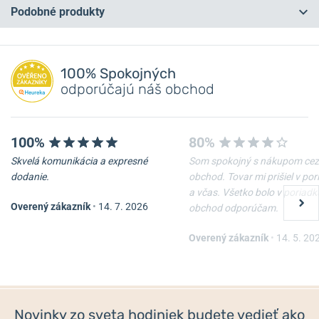
Podobné produkty
Máte otázku? Zanechajte nám komentár
NA PREDAJNI
Pridať dotaz
100% Spokojných
odporúčajú náš obchod
100%
80%
Skvelá komunikácia a expresné
Som spokojný s nákupom cez
dodanie.
obchod. Tovar mi prišiel v po
a včas. Všetko bolo v poriadk
Overený zákazník
•
14. 7. 2026
obchod odporúčam.
Box na hodinky Heisse &
Puzdro hodiniek Helveti
Söhne Vegas 12 70019-
Donut
185.159
Overený zákazník
•
14. 5. 20
Do 2-3 týdnů
Skladom
288 €
12 €
Novinky zo sveta hodiniek budete vedieť ako