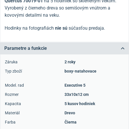
Quercus 70019-01
na 5 hodiniek so skleneným vekom.
Vyrobený z čierneho dreva so semišovým vnútrom a
kovovými detailmi na veku.
Hodinky na fotografiách
nie sú
súčasťou predaja.
Parametre a funkcie
Záruka
2 roky
Typ zboží
boxy-natahovace
Model. rad
Executive 5
Rozmer
33x10x12 cm
Kapacita
5 kusov hodiniek
Materiál
Drevo
Farba
Čierna