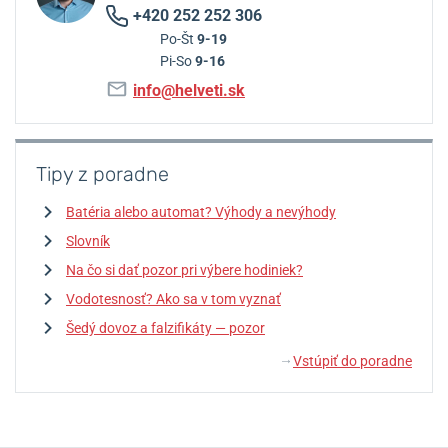
+420 252 252 306
Po-Št
9-19
Pi-So
9-16
info@helveti.sk
Tipy z poradne
Batéria alebo automat? Výhody a nevýhody
Slovník
Na čo si dať pozor pri výbere hodiniek?
Vodotesnosť? Ako sa v tom vyznať
Šedý dovoz a falzifikáty — pozor
Vstúpiť do poradne
↓