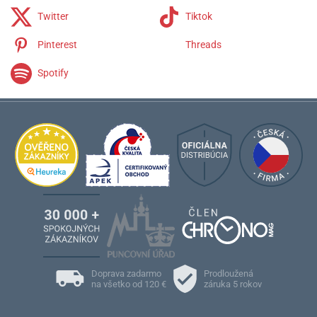
Twitter
Tiktok
Pinterest
Threads
Spotify
Doprava zadarmo
Prodloužená
na všetko od 120 €
záruka 5 rokov