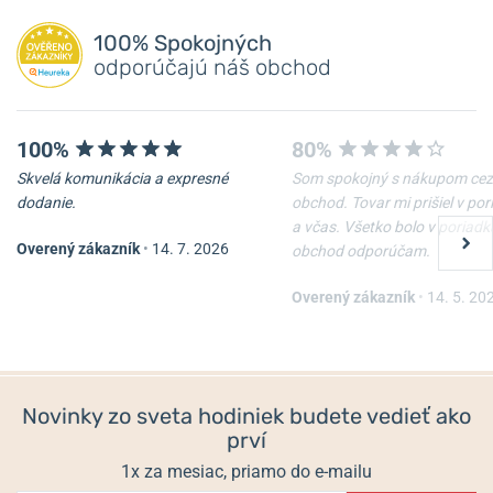
100% Spokojných
odporúčajú náš obchod
100%
80%
Skvelá komunikácia a expresné
Som spokojný s nákupom cez
dodanie.
obchod. Tovar mi prišiel v po
a včas. Všetko bolo v poriadk
Overený zákazník
•
14. 7. 2026
obchod odporúčam.
Overený zákazník
•
14. 5. 20
Novinky zo sveta hodiniek budete vedieť ako
prví
1x za mesiac, priamo do e-mailu