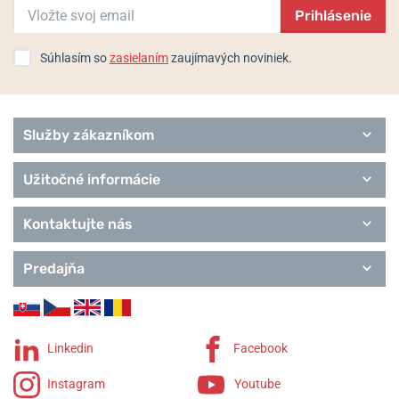
Prihlásenie
Súhlasím so
zasielaním
zaujímavých noviniek.
Služby zákazníkom
Užitočné informácie
Kontaktujte nás
Predajňa
Linkedin
Facebook
Instagram
Youtube