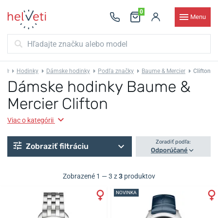
0
Menu
Hodinky
Dámske hodinky
Podľa značky
Baume & Mercier
Clifton
Dámske hodinky Baume &
Mercier Clifton
Viac o kategórii
Zoradiť podľa:
Zobraziť filtráciu
Odporúčané
Zobrazené 1 — 3 z
3
produktov
NOVINKA