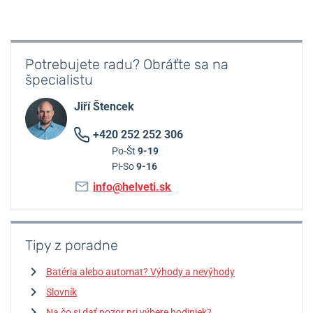
Potrebujete radu? Obráťte sa na
špecialistu
Jiří Štencek
+420 252 252 306
Po-Št
9-19
Pi-So
9-16
info@helveti.sk
Tipy z poradne
Batéria alebo automat? Výhody a nevýhody
Slovník
Na čo si dať pozor pri výbere hodiniek?