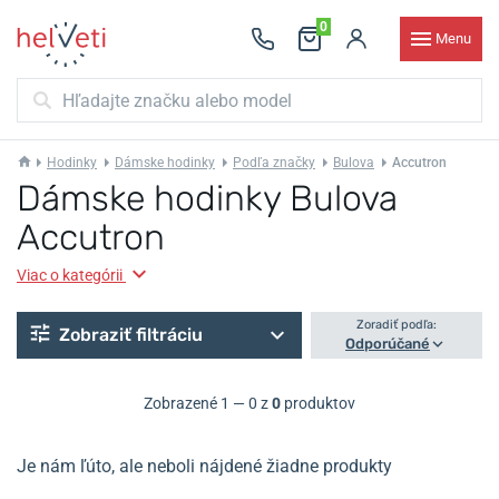
0
Menu
Hodinky
Dámske hodinky
Podľa značky
Bulova
Accutron
Dámske hodinky Bulova
Accutron
Viac o kategórii
Zoradiť podľa:
Zobraziť filtráciu
Odporúčané
Zobrazené 1 — 0 z
0
produktov
Je nám ľúto, ale neboli nájdené žiadne produkty