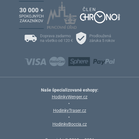
Doprava zadarmo
Prodloužená
na všetko od 120 €
záruka 5 rokov
Naše špecializované eshopy:
HodinkyWenger.cz
•
HodinkyTraser.cz
•
HodinkyBoccia.cz