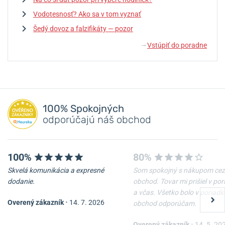
Vodotesnosť? Ako sa v tom vyznať
Šedý dovoz a falzifikáty — pozor
Vstúpiť do poradne
↓
100% Spokojných
odporúčajú náš obchod
100%
80%
Skvelá komunikácia a expresné
Som spokojný s nákupom cez
dodanie.
obchod. Tovar mi prišiel v po
a včas. Všetko bolo v poriadk
Overený zákazník
•
14. 7. 2026
obchod odporúčam.
Overený zákazník
•
14. 5. 20