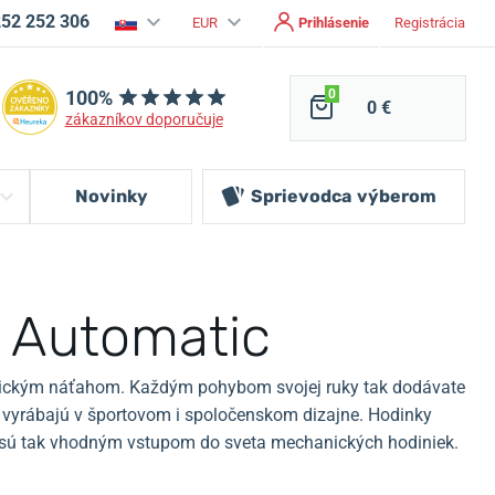
252 252 306
EUR
Prihlásenie
Registrácia
100%
0
0 €
zákazníkov doporučuje
Novinky
Sprievodca
výberom
 Automatic
tickým náťahom.
Každým pohybom svojej ruky tak dodávate
a vyrábajú v športovom i spoločenskom dizajne. Hodinky
 sú tak vhodným vstupom do sveta mechanických hodiniek.