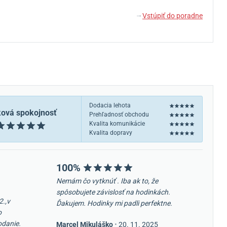
Vstúpiť do poradne
↓
Dodacia lehota
ková spokojnosť
Prehľadnosť obchodu
Kvalita komunikácie
Kvalita dopravy
100%
Nemám čo vytknúť . Iba ak to, že
spôsobujete závislosť na hodinkách.
2.,v
Ďakujem. Hodinky mi padli perfektne.
o
odanie.
Marcel Mikuláško
•
20. 11. 2025