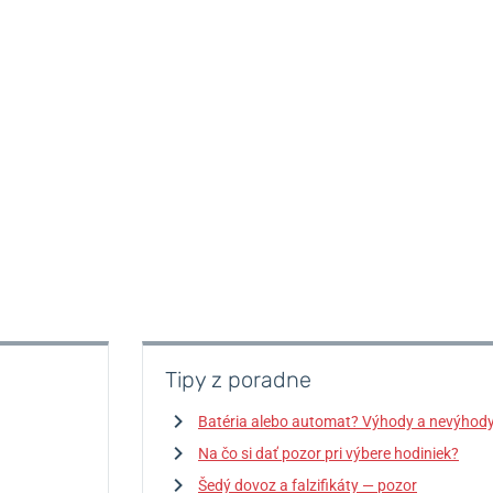
Tipy z poradne
Batéria alebo automat? Výhody a nevýhod
Na čo si dať pozor pri výbere hodiniek?
Šedý dovoz a falzifikáty — pozor