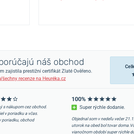
orúčajú náš obchod
Cel
zajistila prestižní certifikát Zlaté Ověřeno.
Všechny recenze na Heuréka.cz
100%
ý s nákupom cez obchod.
Super rýchle dodanie.
iel v poriadku a včas.
Objednal som v nedeľu večer 21.1
v poriadku, obchod
utorok na obed bol tovar doma.V
vianočnom období super rýchle d