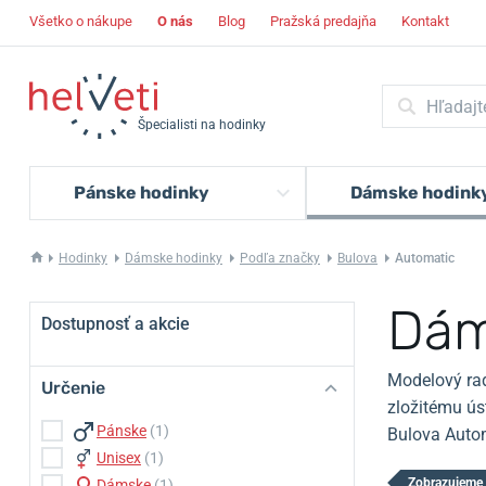
Všetko o nákupe
O nás
Blog
Pražská predajňa
Kontakt
Špecialisti na hodinky
Pánske hodinky
Dámske hodink
Hodinky
Dámske hodinky
Podľa značky
Bulova
Automatic
Dám
Dostupnosť a akcie
Modelový ra
Určenie
zložitému ús
Pánske
(1)
Bulova Autom
Unisex
(1)
Zobrazujeme 
Dámske
(1)