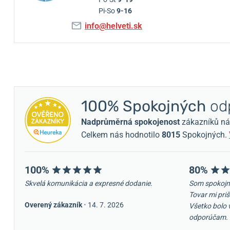
Pi-So
9-16
info@helveti.sk
100% Spokojných
odp
Nadprůměrná spokojenost
zákazníků nám 
Celkem nás hodnotilo
8015
Spokojných.
100%
80%
Skvelá komunikácia a expresné dodanie.
Som spokojn
Tovar mi priš
Overený zákazník
•
14. 7. 2026
Všetko bolo 
odporúčam.