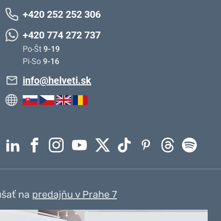
+420 252 252 306
+420 774 272 737
Po-Št
9-19
Pi-So
9-16
info@helveti.sk
úšať na
predajňu v Prahe 7