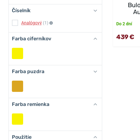
Bulo
Číselník
Au
Analógový
(1)
Do 2 dní
439 €
Farba ciferníkov
Farba puzdra
Farba remienka
Použitie