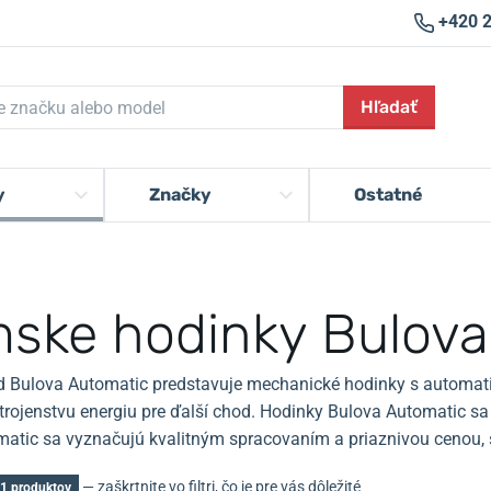
+420 
Hľadať
y
Značky
Ostatné
ske hodinky Bulova
d Bulova Automatic predstavuje mechanické hodinky s automa
trojenstvu energiu pre ďalší chod. Hodinky Bulova Automatic s
atic sa vyznačujú kvalitným spracovaním a priaznivou cenou,
— zaškrtnite vo filtri, čo je pre vás dôležité
1 produktov