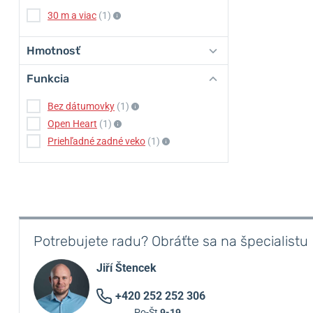
30 m a viac
(1)
Hmotnosť
Funkcia
Bez dátumovky
(1)
Open Heart
(1)
Priehľadné zadné veko
(1)
Potrebujete radu? Obráťte sa na špecialistu
Jiří Štencek
+420 252 252 306
Po-Št
9-19