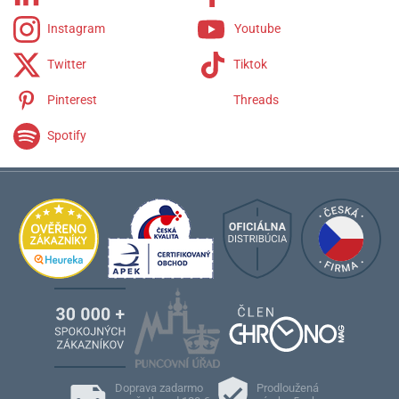
Instagram
Youtube
Twitter
Tiktok
Pinterest
Threads
Spotify
Doprava zadarmo
Prodloužená