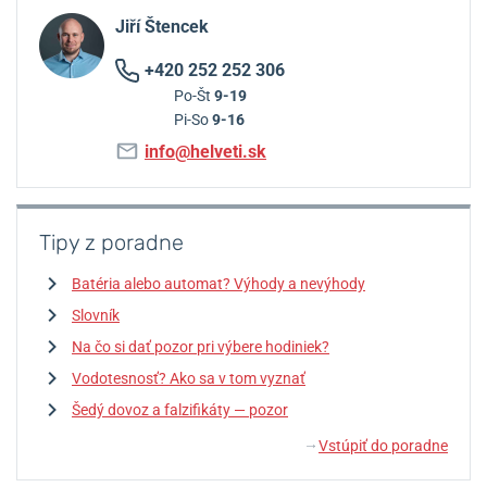
Jiří Štencek
+420 252 252 306
Po-Št
9-19
Pi-So
9-16
info@helveti.sk
Tipy z poradne
Batéria alebo automat? Výhody a nevýhody
Slovník
Na čo si dať pozor pri výbere hodiniek?
Vodotesnosť? Ako sa v tom vyznať
Šedý dovoz a falzifikáty — pozor
Vstúpiť do poradne
↓