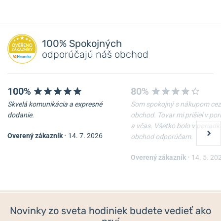
100% Spokojných
odporúčajú náš obchod
100%
80%
Skvelá komunikácia a expresné
Som spokojný s nákupom cez
dodanie.
obchod. Tovar mi prišiel v po
a včas. Všetko bolo v poriadk
Overený zákazník
•
14. 7. 2026
obchod odporúčam.
Overený zákazník
•
14. 5. 20
Novinky zo sveta hodiniek budete vedieť ako