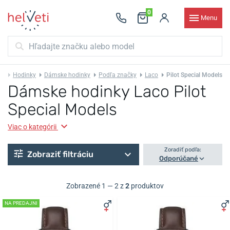
0
Menu
Hodinky
Dámske hodinky
Podľa značky
Laco
Pilot Special Models
Dámske hodinky Laco Pilot
Special Models
Viac o kategórii
Zoradiť podľa:
Zobraziť filtráciu
Odporúčané
Zobrazené 1 — 2 z
2
produktov
NA PREDAJNI