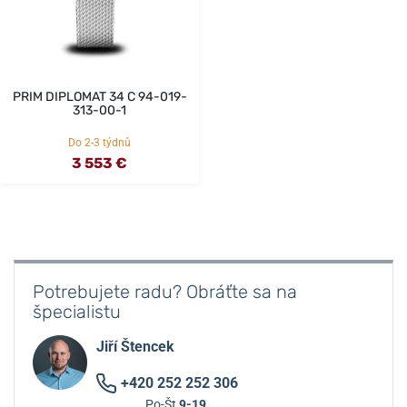
PRIM DIPLOMAT 34 C 94-019-
313-00-1
Do 2-3 týdnů
3 553 €
Potrebujete radu? Obráťte sa na
špecialistu
Jiří Štencek
+420 252 252 306
Po-Št
9-19