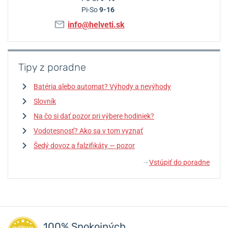
Pi-So
9-16
info@helveti.sk
Tipy z poradne
Batéria alebo automat? Výhody a nevýhody
Slovník
Na čo si dať pozor pri výbere hodiniek?
Vodotesnosť? Ako sa v tom vyznať
Šedý dovoz a falzifikáty — pozor
Vstúpiť do poradne
↓
100% Spokojných