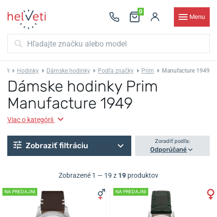
0
Menu
Hodinky
Dámske hodinky
Podľa značky
Prim
Manufacture 1949
Dámske hodinky Prim
Manufacture 1949
Viac o kategórii
Zoradiť podľa:
Zobraziť filtráciu
Odporúčané
Zobrazené 1 — 19 z
19
produktov
NA PREDAJNI
NA PREDAJNI