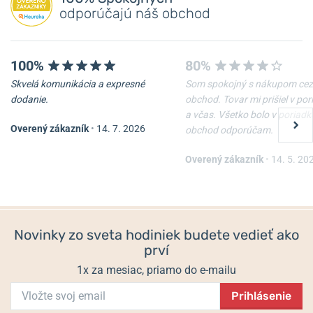
odporúčajú náš obchod
100%
80%
Skvelá komunikácia a expresné
Som spokojný s nákupom cez
dodanie.
obchod. Tovar mi prišiel v po
a včas. Všetko bolo v poriadk
Overený zákazník
•
14. 7. 2026
obchod odporúčam.
Overený zákazník
•
14. 5. 20
Novinky zo sveta hodiniek budete vedieť ako
prví
1x za mesiac, priamo do e-mailu
Prihlásenie