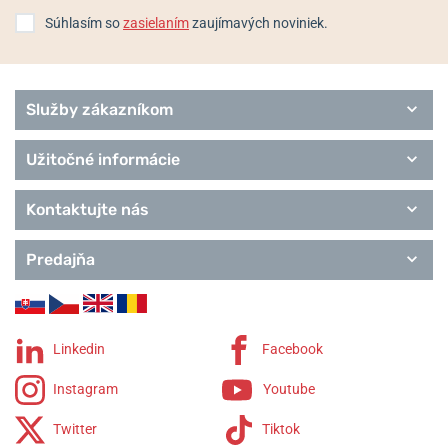
Súhlasím so
zasielaním
zaujímavých noviniek.
Služby zákazníkom
Užitočné informácie
Kontaktujte nás
Predajňa
Linkedin
Facebook
Instagram
Youtube
Twitter
Tiktok