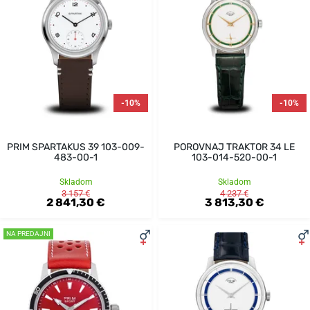
-10%
-10%
PRIM SPARTAKUS 39 103-009-
POROVNAJ TRAKTOR 34 LE
483-00-1
103-014-520-00-1
Skladom
Skladom
3 157 €
4 237 €
2 841,30 €
3 813,30 €
NA PREDAJNI