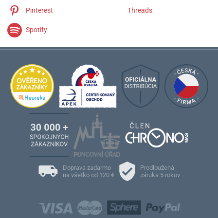
Pinterest
Threads
Spotify
Doprava zadarmo
Prodloužená
na všetko od 120 €
záruka 5 rokov