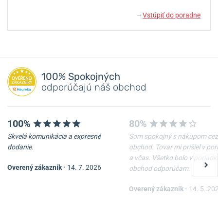
Vstúpiť do poradne
↓
100% Spokojných
odporúčajú náš obchod
100%
80%
Skvelá komunikácia a expresné
Som spokojný s nákupom cez
dodanie.
obchod. Tovar mi prišiel v po
a včas. Všetko bolo v poriadk
Overený zákazník
•
14. 7. 2026
obchod odporúčam.
Overený zákazník
•
14. 5. 20