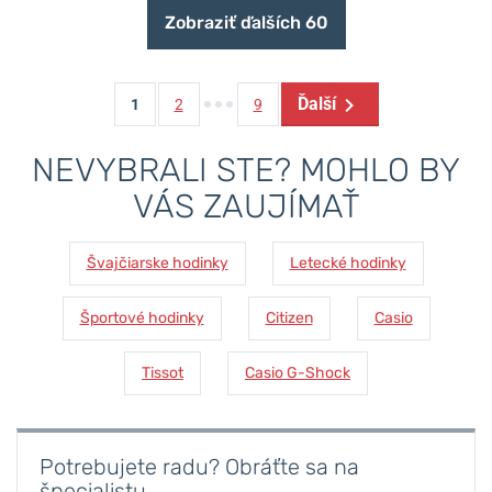
Zobraziť ďalších 60
Ďalší
1
2
9
NEVYBRALI STE? MOHLO BY
VÁS ZAUJÍMAŤ
Švajčiarske hodinky
Letecké hodinky
Športové hodinky
Citizen
Casio
Tissot
Casio G-Shock
Potrebujete radu? Obráťte sa na
špecialistu