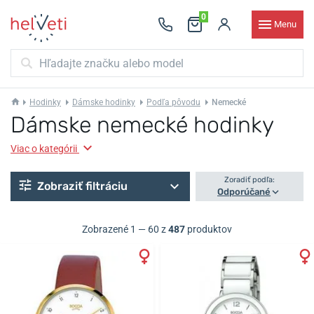
0
Menu
Hodinky
Dámske hodinky
Podľa pôvodu
Nemecké
Dámske nemecké hodinky
Viac o kategórii
Zoradiť podľa:
Zobraziť filtráciu
Odporúčané
Zobrazené 1 — 60 z
487
produktov