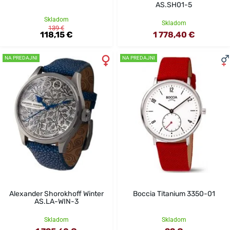
AS.SH01-5
Skladom
Skladom
139 €
118,15 €
1 778,40 €
NA PREDAJNI
NA PREDAJNI
Alexander Shorokhoff Winter
Boccia Titanium 3350-01
AS.LA-WIN-3
Skladom
Skladom