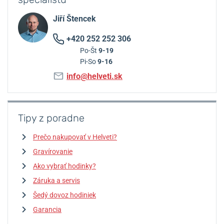
Jiří Štencek
+420 252 252 306
Po-Št
9-19
Pi-So
9-16
info@helveti.sk
Tipy z poradne
Prečo nakupovať v Helveti?
Gravírovanie
Ako vybrať hodinky?
Záruka a servis
Šedý dovoz hodiniek
Garancia