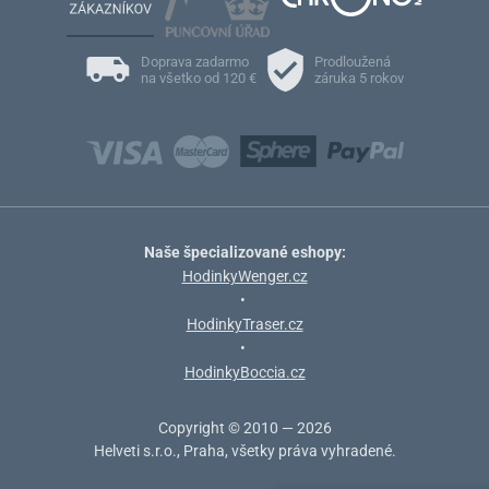
Doprava zadarmo
Prodloužená
na všetko od 120 €
záruka 5 rokov
Naše špecializované eshopy:
HodinkyWenger.cz
•
HodinkyTraser.cz
•
HodinkyBoccia.cz
Copyright © 2010 — 2026
Helveti s.r.o., Praha, všetky práva vyhradené.