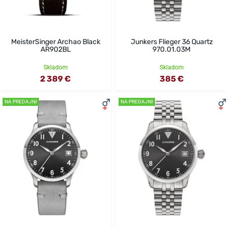
MeisterSinger Archao Black
Junkers Flieger 36 Quartz
AR902BL
970.01.03M
Skladom
Skladom
2 389 €
385 €
NA PREDAJNI
NA PREDAJNI