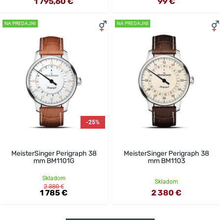
1 795,60 €
99 €
NA PREDAJNI
NA PREDAJNI
-25%
MeisterSinger Perigraph 38
MeisterSinger Perigraph 38
mm BM1101G
mm BM1103
Skladom
Skladom
2 380 €
1 785 €
2 380 €