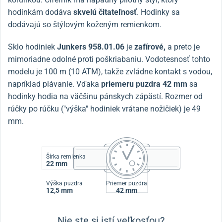
hodinkám dodáva
skvelú čitateľnosť
. Hodinky sa
dodávajú so štýlovým koženým remienkom.
Sklo hodiniek
Junkers 958.01.06
je
zafírové,
a preto je
mimoriadne odolné proti poškriabaniu. Vodotesnosť tohto
modelu je 100 m (10 ATM), takže zvládne kontakt s vodou,
napríklad plávanie. Vďaka
priemeru puzdra 42 mm
sa
hodinky hodia na väčšinu pánskych zápästí. Rozmer od
rúčky po rúčku ("výška" hodiniek vrátane nožičiek) je 49
mm.
Šírka remienka
22 mm
Výška puzdra
Priemer puzdra
12,5 mm
42 mm
Nie ste si istí veľkosťou?