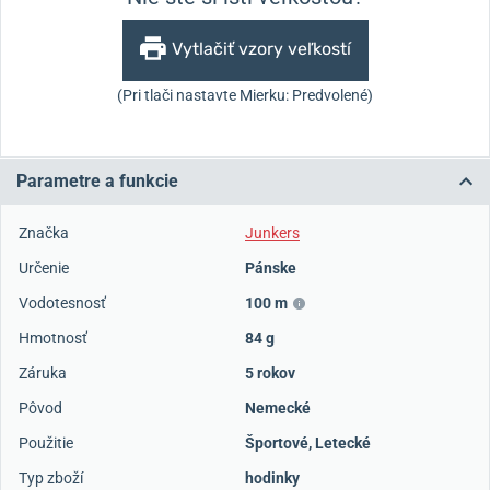
Vytlačiť vzory veľkostí
(Pri tlači nastavte Mierku: Predvolené)
Parametre a funkcie
Značka
Junkers
Určenie
Pánske
Vodotesnosť
100 m
Hmotnosť
84 g
Záruka
5 rokov
Pôvod
Nemecké
Použitie
Športové
,
Letecké
Typ zboží
hodinky