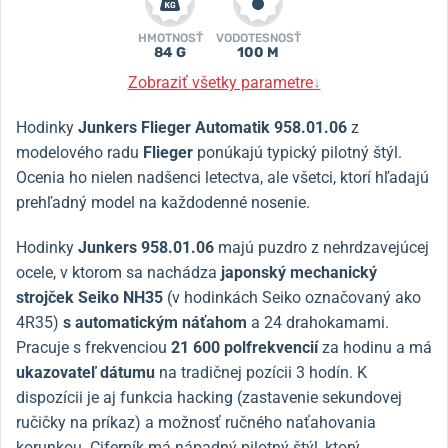
HMOTNOSŤ
VODOTESNOSŤ
84 G
100 M
Zobraziť všetky parametre
↓
Hodinky
Junkers Flieger Automatik 958.01.06
z
modelového radu
Flieger
ponúkajú typický pilotný štýl.
Ocenia ho nielen nadšenci letectva, ale všetci, ktorí hľadajú
prehľadný model na každodenné nosenie.
Hodinky
Junkers 958.01.06
majú puzdro z nehrdzavejúcej
ocele, v ktorom sa nachádza
japonský
mechanický
strojček Seiko NH35
(v hodinkách Seiko označovaný ako
4R35)
s automatickým náťahom
a 24 drahokamami.
Pracuje s frekvenciou
21 600 polfrekvencií
za hodinu a má
ukazovateľ dátumu
na tradičnej pozícii 3 hodín. K
dispozícii je aj funkcia hacking (zastavenie sekundovej
ručičky na príkaz) a možnosť ručného naťahovania
korunkou. Ciferník má nápadný pilotný štýl, ktorý