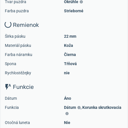
Tvar puzdra
Okrúhle
Farba puzdra
Strieborné
Remienok
Šírka pásku
22 mm
Materiál pásku
Koža
Farba náramku
Čierna
Spona
Tŕňová
Rychlostěžejky
nie
Funkcie
Dátum
Áno
Funkcia
Dátum
,
Korunka skrutkovacia
Otočná luneta
Nie