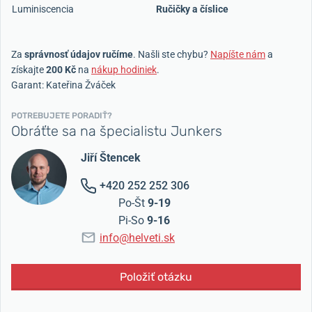
Luminiscencia
Ručičky a číslice
Za
správnosť údajov ručíme
. Našli ste chybu?
Napíšte nám
a
získajte
200 Kč
na
nákup hodiniek
.
Garant: Kateřina Žváček
POTREBUJETE PORADIŤ?
Obráťte sa na špecialistu Junkers
Jiří Štencek
+420 252 252 306
Po-Št
9-19
Pi-So
9-16
info@helveti.sk
Položiť otázku