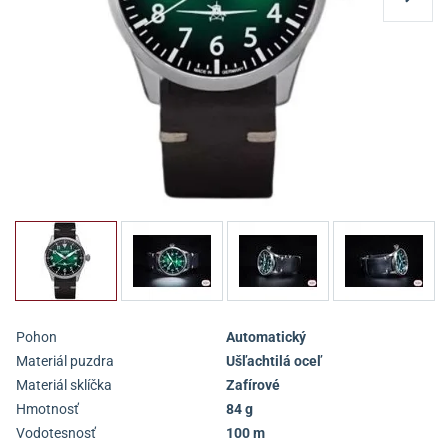
Pohon
Automatický
Materiál puzdra
Ušľachtilá oceľ
Materiál sklíčka
Zafírové
Hmotnosť
84 g
Vodotesnosť
100 m