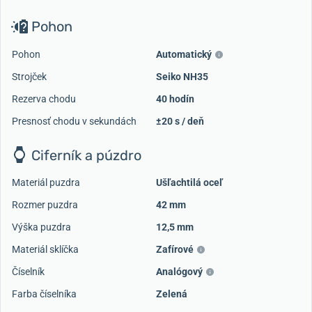
Pohon
Pohon
Automatický
Strojček
Seiko NH35
Rezerva chodu
40 hodín
Presnosť chodu v sekundách
±20 s / deň
Ciferník a púzdro
Materiál puzdra
Ušľachtilá oceľ
Rozmer puzdra
42 mm
Výška puzdra
12,5 mm
Materiál sklíčka
Zafírové
Číselník
Analógový
Farba číselníka
Zelená