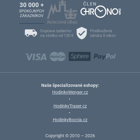
Doprava zadarmo
Prodloužená
na všetko od 120 €
záruka 5 rokov
Naše špecializované eshopy:
HodinkyWenger.cz
•
HodinkyTraser.cz
•
HodinkyBoccia.cz
Copyright © 2010 — 2026