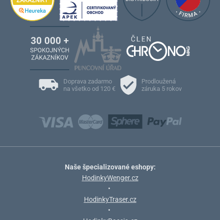
Doprava zadarmo
Prodloužená
na všetko od 120 €
záruka 5 rokov
Naše špecializované eshopy:
HodinkyWenger.cz
•
HodinkyTraser.cz
•