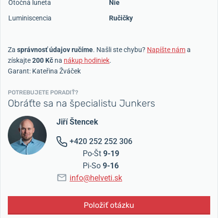
Otočná luneta
Nie
Luminiscencia
Ručičky
Za
správnosť údajov ručíme
. Našli ste chybu?
Napíšte nám
a
získajte
200 Kč
na
nákup hodiniek
.
Garant: Kateřina Žváček
POTREBUJETE PORADIŤ?
Obráťte sa na špecialistu Junkers
Jiří Štencek
+420 252 252 306
Po-Št
9-19
Pi-So
9-16
info@helveti.sk
Položiť otázku