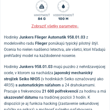
HMOTNOSŤ
VODOTESNOSŤ
84 G
100 M
Zobraziť všetky parametre
↓
Hodinky
Junkers Flieger Automatik 958.01.03
z
modelového radu
Flieger
ponúkajú typický pilotný štýl.
Ocenia ho nielen nadšenci letectva, ale všetci, ktorí hľadajú
prehľadný model na každodenné nosenie.
Hodinky
Junkers 958.01.03
majú puzdro z nehrdzavejúcej
ocele, v ktorom sa nachádza
japonský
mechanický
strojček Seiko NH35
(v hodinkách Seiko označovaný ako
4R35)
s automatickým náťahom
a 24 drahokamami.
Pracuje s frekvenciou
21 600 polfrekvencií
za hodinu a má
ukazovateľ dátumu
na tradičnej pozícii 3 hodín. K
dispozícii je aj funkcia hacking (zastavenie sekundovej
ručičky na príkaz) a možnosť ručného naťahovania