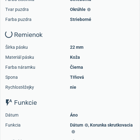
Tvar puzdra
Okrúhle
Farba puzdra
Strieborné
Remienok
Šírka pásku
22 mm
Materiál pásku
Koža
Farba náramku
Čierna
Spona
Tŕňová
Rychlostěžejky
nie
Funkcie
Dátum
Áno
Funkcia
Dátum
,
Korunka skrutkovacia