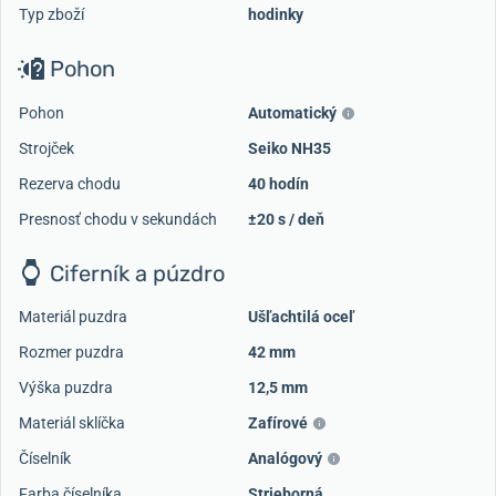
Typ zboží
hodinky
Pohon
Pohon
Automatický
Strojček
Seiko NH35
Rezerva chodu
40 hodín
Presnosť chodu v sekundách
±20 s / deň
Ciferník a púzdro
Materiál puzdra
Ušľachtilá oceľ
Rozmer puzdra
42 mm
Výška puzdra
12,5 mm
Materiál sklíčka
Zafírové
Číselník
Analógový
Farba číselníka
Strieborná