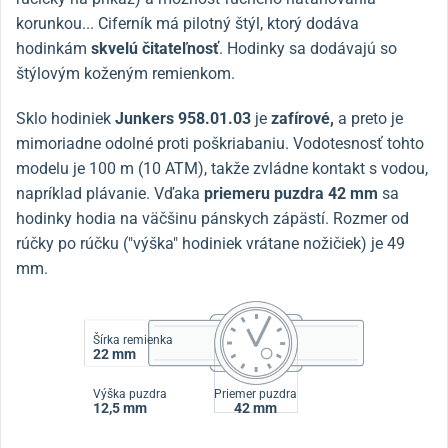
korunkou... Ciferník má pilotný štýl, ktorý dodáva
hodinkám
skvelú čitateľnosť
. Hodinky sa dodávajú so
štýlovým koženým remienkom.
Sklo hodiniek
Junkers 958.01.03
je
zafírové,
a preto je
mimoriadne odolné proti poškriabaniu. Vodotesnosť tohto
modelu je 100 m (10 ATM), takže zvládne kontakt s vodou,
napríklad plávanie. Vďaka
priemeru puzdra 42 mm
sa
hodinky hodia na väčšinu pánskych zápästí. Rozmer od
rúčky po rúčku ("výška" hodiniek vrátane nožičiek) je 49
mm.
Šírka remienka
22 mm
Výška puzdra
Priemer puzdra
12,5 mm
42 mm