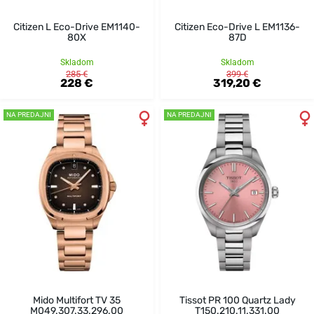
Citizen L Eco-Drive EM1140-
Citizen Eco-Drive L EM1136-
80X
87D
Skladom
Skladom
285 €
399 €
228 €
319,20 €
NA PREDAJNI
NA PREDAJNI
Mido Multifort TV 35
Tissot PR 100 Quartz Lady
M049.307.33.296.00
T150.210.11.331.00