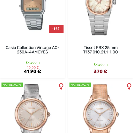
-16%
Casio Collection Vintage AQ-
Tissot PRX 25 mm
230A-4AMQYES
T137.010.21.111.00
Skladom
Skladom
49,90 €
41,90 €
370 €
NA PREDAJNI
NA PREDAJNI