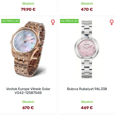
Skladom
Skladom
79,90 €
470 €
NA PREDAJNI
NA PREDAJNI
Vostok Europe Vilnele Solar
Bulova Rubaiyat 96L338
VS42-125B754B
Skladom
Skladom
670 €
469 €