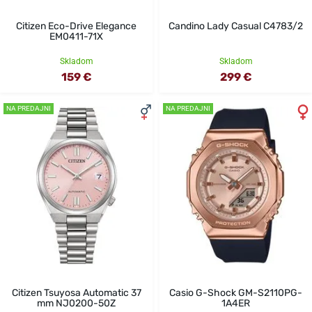
Citizen Eco-Drive Elegance
Candino Lady Casual C4783/2
EM0411-71X
Skladom
Skladom
159 €
299 €
NA PREDAJNI
NA PREDAJNI
Citizen Tsuyosa Automatic 37
Casio G-Shock GM-S2110PG-
mm NJ0200-50Z
1A4ER