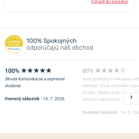
Vstúpiť do poradne
↓
100% Spokojných
odporúčajú náš obchod
100%
80%
Skvelá komunikácia a expresné
Som spokojný s nákupom cez
dodanie.
obchod. Tovar mi prišiel v po
a včas. Všetko bolo v poriadk
Overený zákazník
•
14. 7. 2026
obchod odporúčam.
Overený zákazník
•
14. 5. 20