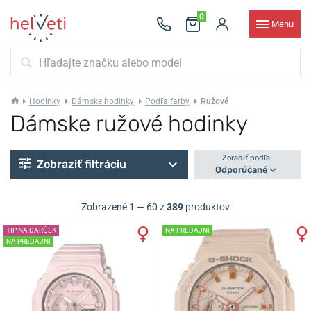
0
Menu
Hodinky
Dámske hodinky
Podľa farby
Ružové
Dámske ružové hodinky
Zoradiť podľa:
Zobraziť filtráciu
Odporúčané
Zobrazené 1 — 60 z
389
produktov
TIP NA DARČEK
NA PREDAJNI
NA PREDAJNI