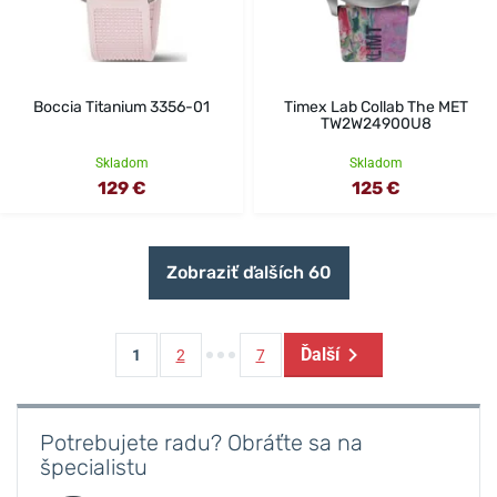
Boccia Titanium 3356-01
Timex Lab Collab The MET
TW2W24900U8
Skladom
Skladom
129 €
125 €
Zobraziť ďalších 60
Ďalší
1
2
7
Potrebujete radu? Obráťte sa na
špecialistu