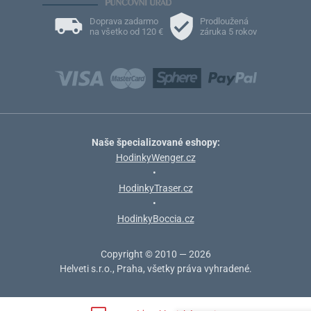
Doprava zadarmo
Prodloužená
na všetko od 120 €
záruka 5 rokov
Naše špecializované eshopy:
HodinkyWenger.cz
•
HodinkyTraser.cz
•
HodinkyBoccia.cz
Copyright © 2010 — 2026
Helveti s.r.o., Praha, všetky práva vyhradené.