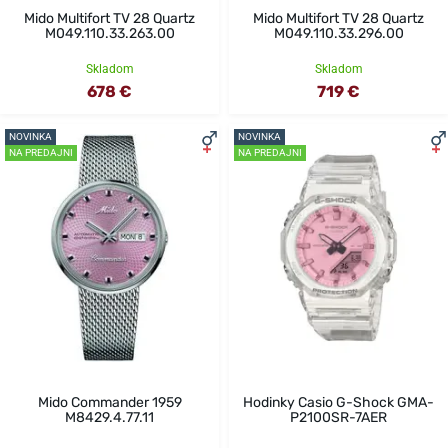
Mido Multifort TV 28 Quartz
Mido Multifort TV 28 Quartz
M049.110.33.263.00
M049.110.33.296.00
Skladom
Skladom
678 €
719 €
NOVINKA
NOVINKA
NA PREDAJNI
NA PREDAJNI
Mido Commander 1959
Hodinky Casio G-Shock GMA-
M8429.4.77.11
P2100SR-7AER