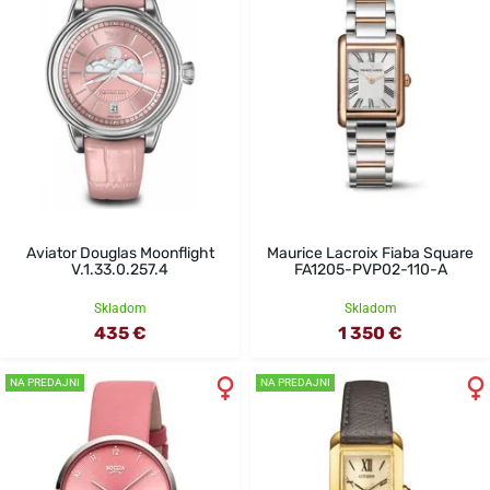
Aviator Douglas Moonflight
Maurice Lacroix Fiaba Square
V.1.33.0.257.4
FA1205-PVP02-110-A
Skladom
Skladom
435 €
1 350 €
NA PREDAJNI
NA PREDAJNI