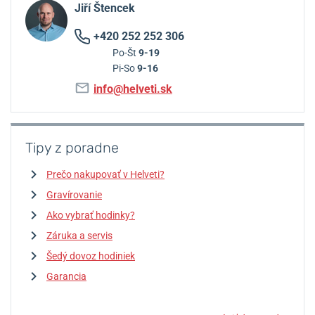
Jiří Štencek
+420 252 252 306
Po-Št
9-19
Pi-So
9-16
info@helveti.sk
Tipy z poradne
Prečo nakupovať v Helveti?
Gravírovanie
Ako vybrať hodinky?
Záruka a servis
Šedý dovoz hodiniek
Garancia