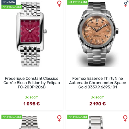
NOVINKA
NA PREDAJNI
NA PREDAJNI
Frederique Constant Classics
Formex Essence ThirtyNine
Carrée Blush Edition by Felipao
Automatic Chronometer Space
FC-200PI2C6B
Gold 0339.9.6695.101
Skladom
Skladom
1 095 €
2 190 €
NA PREDAJNI
NA PREDAJNI