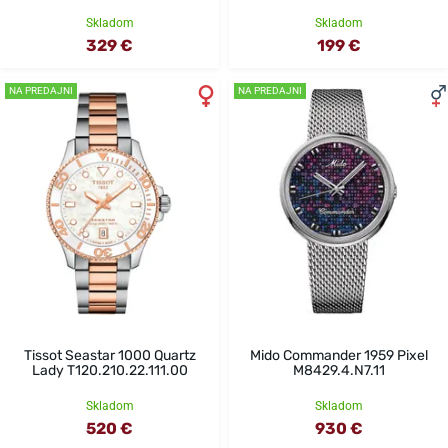
Skladom
Skladom
329 €
199 €
NA PREDAJNI
NA PREDAJNI
Tissot Seastar 1000 Quartz
Mido Commander 1959 Pixel
Lady T120.210.22.111.00
M8429.4.N7.11
Skladom
Skladom
520 €
930 €