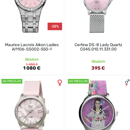
-20%
Maurice Lacroix Aikon Ladies
Certina DS-8 Lady Quartz
AI1106-SS002-550-1
C045.010.11.331.00
Skladom
Skladom
1 350 €
1 080 €
395 €
NA PREDAJNI
NA PREDAJNI