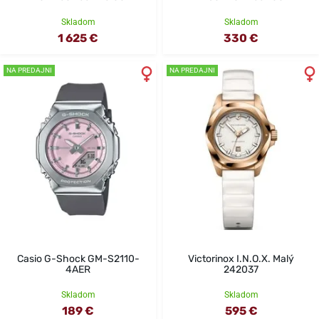
Skladom
Skladom
1 625 €
330 €
NA PREDAJNI
NA PREDAJNI
Casio G-Shock GM-S2110-
Victorinox I.N.O.X. Malý
4AER
242037
Skladom
Skladom
189 €
595 €