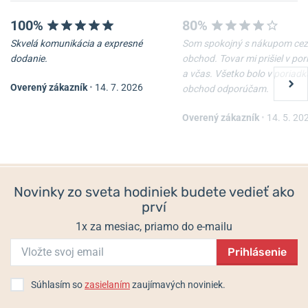
100%
80%
Skvelá komunikácia a expresné
Som spokojný s nákupom cez
dodanie.
obchod. Tovar mi prišiel v po
a včas. Všetko bolo v poriadk
Overený zákazník
•
14. 7. 2026
obchod odporúčam.
Overený zákazník
•
14. 5. 20
Novinky zo sveta hodiniek budete vedieť ako
prví
1x za mesiac, priamo do e-mailu
Prihlásenie
Súhlasím so
zasielaním
zaujímavých noviniek.