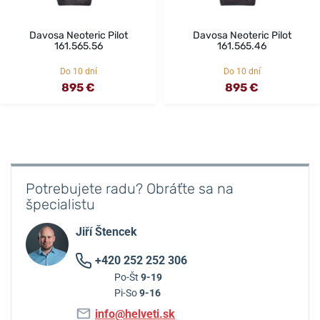
Davosa Neoteric Pilot
Davosa Neoteric Pilot
161.565.56
161.565.46
Do 10 dní
Do 10 dní
895 €
895 €
Potrebujete radu? Obráťte sa na
špecialistu
Jiří Štencek
+420 252 252 306
Po-Št
9-19
Pi-So
9-16
info@helveti.sk