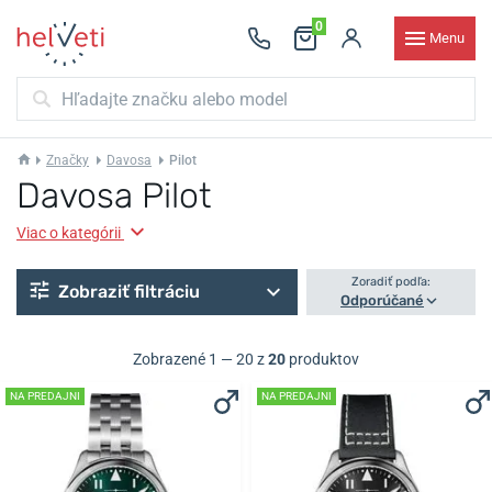
0
Menu
Značky
Davosa
Pilot
Davosa Pilot
Viac o kategórii
Zoradiť podľa:
Zobraziť filtráciu
Odporúčané
Zobrazené 1 — 20 z
20
produktov
NA PREDAJNI
NA PREDAJNI