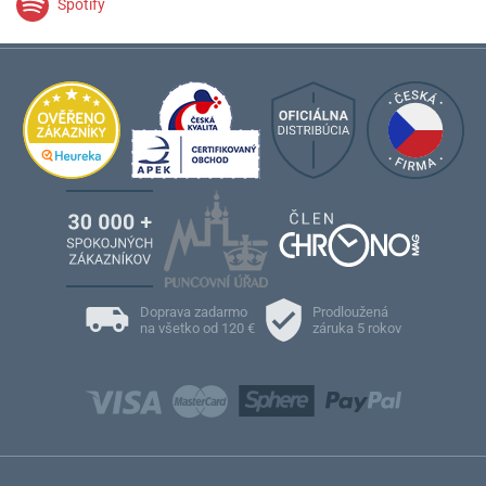
Spotify
Doprava zadarmo
Prodloužená
na všetko od 120 €
záruka 5 rokov