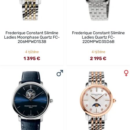
Frederique Constant Slimline
Frederique Constant Slimline
Ladies Moonphase Quartz FC-
Ladies Quartz FC-
206MPWD1S3B
220MPWD3SD6B
4 týždne
4 týždne
1 395 €
2 195 €