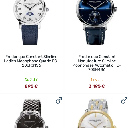
Frederique Constant Slimline
Frederique Constant
Ladies Moonphase Quartz FC-
Manufacture Slimline
206RS1S6
Moonphase Automatic FC-
705N4S6
Do 2 dní
4 týždne
895 €
3 195 €