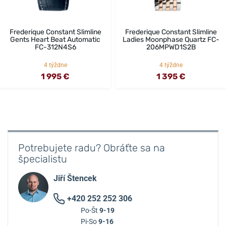
Frederique Constant Slimline
Frederique Constant Slimline
Gents Heart Beat Automatic
Ladies Moonphase Quartz FC-
FC-312N4S6
206MPWD1S2B
4 týždne
4 týždne
1 995 €
1 395 €
Potrebujete radu? Obráťte sa na
špecialistu
Jiří Štencek
+420 252 252 306
Po-Št
9-19
Pi-So
9-16