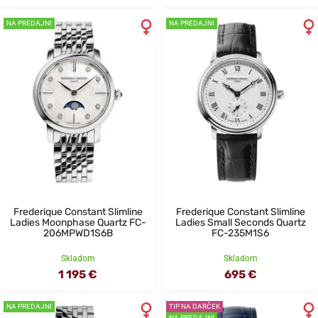
NA PREDAJNI
NA PREDAJNI
Frederique Constant Slimline
Frederique Constant Slimline
Ladies Moonphase Quartz FC-
Ladies Small Seconds Quartz
206MPWD1S6B
FC-235M1S6
Skladom
Skladom
1 195 €
695 €
NA PREDAJNI
TIP NA DARČEK
NA PREDAJNI