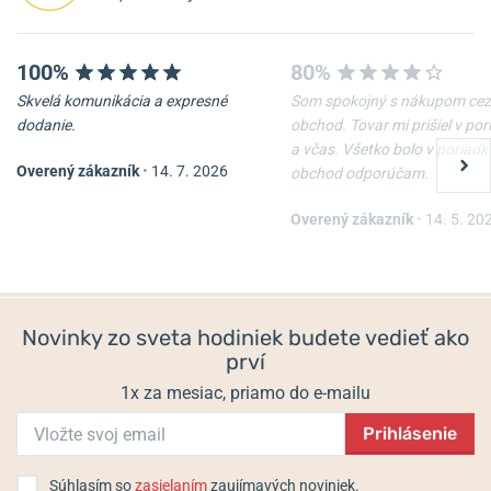
100%
80%
Skvelá komunikácia a expresné
Som spokojný s nákupom cez
dodanie.
obchod. Tovar mi prišiel v po
a včas. Všetko bolo v poriadk
Overený zákazník
•
14. 7. 2026
obchod odporúčam.
Overený zákazník
•
14. 5. 20
Novinky zo sveta hodiniek budete vedieť ako
prví
1x za mesiac, priamo do e-mailu
Prihlásenie
Súhlasím so
zasielaním
zaujímavých noviniek.