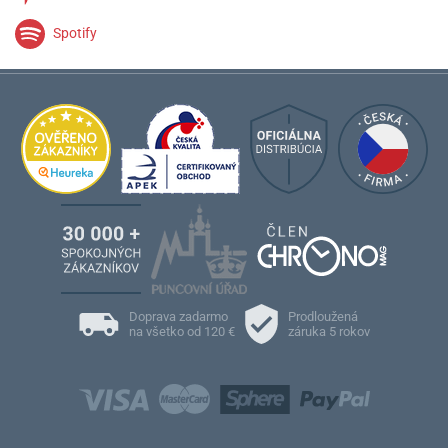
Spotify
Doprava zadarmo
Prodloužená
na všetko od 120 €
záruka 5 rokov