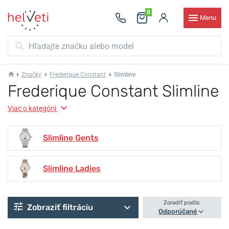
0
Menu
Značky
Frederique Constant
Slimline
Frederique Constant Slimline
Viac o kategórii
Slimline Gents
Slimline Ladies
Zoradiť podľa:
Zobraziť filtráciu
Odporúčané