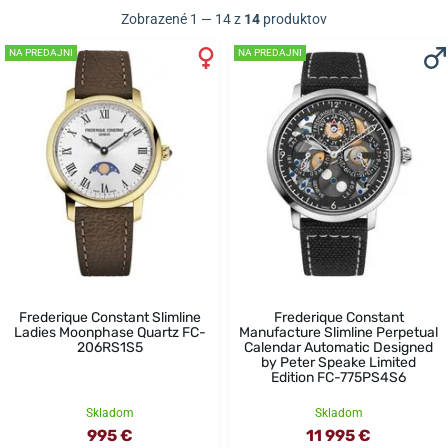
Zobrazené 1 — 14 z
14
produktov
NA PREDAJNI
NA PREDAJNI
Frederique Constant Slimline
Frederique Constant
Ladies Moonphase Quartz FC-
Manufacture Slimline Perpetual
206RS1S5
Calendar Automatic Designed
by Peter Speake Limited
Edition FC-775PS4S6
Skladom
Skladom
995 €
11 995 €