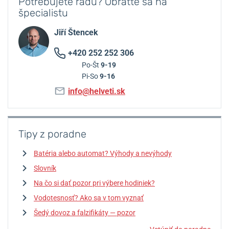
Potrebujete radu? Obráťte sa na
špecialistu
Jiří Štencek
+420 252 252 306
Po-Št
9-19
Pi-So
9-16
info@helveti.sk
Tipy z poradne
Batéria alebo automat? Výhody a nevýhody
Slovník
Na čo si dať pozor pri výbere hodiniek?
Vodotesnosť? Ako sa v tom vyznať
Šedý dovoz a falzifikáty — pozor