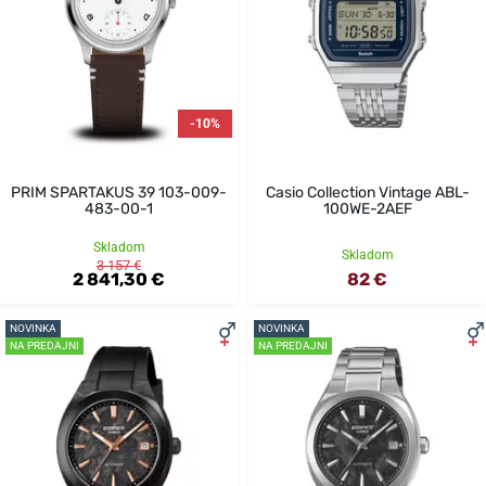
-10%
PRIM SPARTAKUS 39 103-009-
Casio Collection Vintage ABL-
483-00-1
100WE-2AEF
Skladom
Skladom
3 157 €
2 841,30 €
82 €
NOVINKA
NOVINKA
NA PREDAJNI
NA PREDAJNI