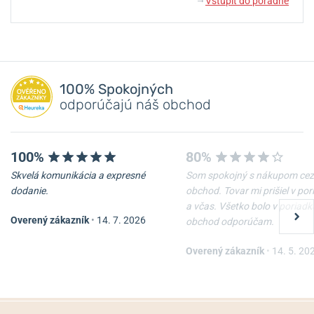
Vstúpiť do poradne
↓
100% Spokojných
odporúčajú náš obchod
100%
80%
Skvelá komunikácia a expresné
Som spokojný s nákupom cez
dodanie.
obchod. Tovar mi prišiel v po
a včas. Všetko bolo v poriadk
Overený zákazník
•
14. 7. 2026
obchod odporúčam.
Overený zákazník
•
14. 5. 20