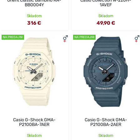
Orient Classic Bambino RA-
Casio Collection W-220H-
BB0004Y
1AVEF
Skladom
Skladom
316 €
49,90 €
NA PREDAJNI
NA PREDAJNI
Casio G-Shock GMA-
Casio G-Shock GMA-
P2100BA-7AER
P2100BA-2AER
Skladom
Skladom