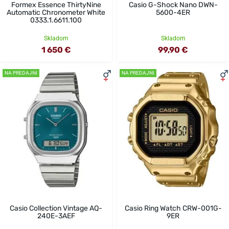
Formex Essence ThirtyNine
Casio G-Shock Nano DWN-
Automatic Chronometer White
5600-4ER
0333.1.6611.100
Skladom
Skladom
1 650 €
99,90 €
NA PREDAJNI
NA PREDAJNI
Casio Collection Vintage AQ-
Casio Ring Watch CRW-001G-
240E-3AEF
9ER