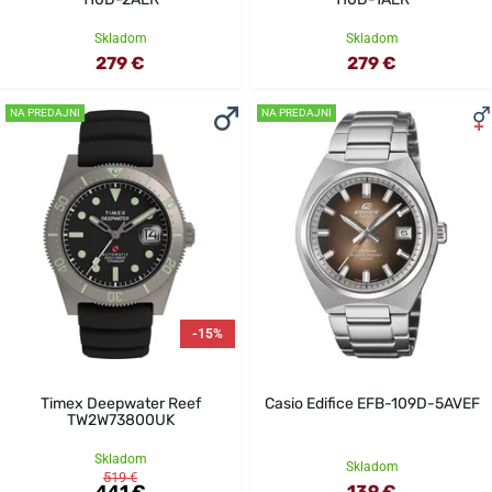
Skladom
Skladom
279 €
279 €
NA PREDAJNI
NA PREDAJNI
-15%
Timex Deepwater Reef
Casio Edifice EFB-109D-5AVEF
TW2W73800UK
Skladom
Skladom
519 €
441 €
139 €