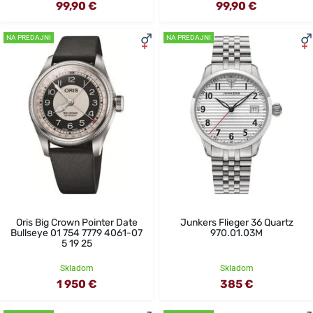
99,90 €
99,90 €
NA PREDAJNI
NA PREDAJNI
Oris Big Crown Pointer Date
Junkers Flieger 36 Quartz
Bullseye 01 754 7779 4061-07
970.01.03M
5 19 25
Skladom
Skladom
1 950 €
385 €