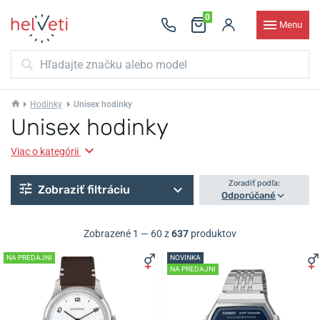
0
Menu
Hodinky
Unisex hodinky
Unisex hodinky
Viac o kategórii
Zoradiť podľa:
Zobraziť filtráciu
Odporúčané
Zobrazené 1 — 60 z
637
produktov
NA PREDAJNI
NOVINKA
NA PREDAJNI