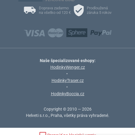
Doprava zadarmo
Prodloužená
na všetko od 120 €
záruka 5 rokov
Naše špecializované eshopy:
HodinkyWenger.cz
•
HodinkyTraser.cz
•
HodinkyBoccia.cz
Copyright © 2010 — 2026
Helveti s.r.o., Praha, všetky práva vyhradené.