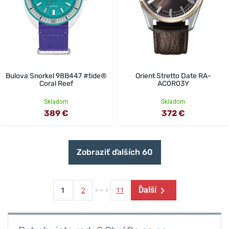
Bulova Snorkel 98B447 #tide®
Orient Stretto Date RA-
Coral Reef
AC0R03Y
Skladom
Skladom
389 €
372 €
Zobraziť ďalších 60
Ďalší
1
2
11