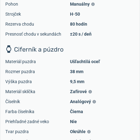
Pohon
Manuálny
Strojček
H-50
Rezerva chodu
80 hodín
Presnosť chodu v sekundách
±20 s / deň
Ciferník a púzdro
Materiál puzdra
Ušľachtilá oceľ
Rozmer puzdra
38 mm
Výška puzdra
9,5 mm
Materiál sklíčka
Zafírové
Číselník
Analógový
Farba číselníka
Čierna
Priehľadné zadné veko
Nie
Tvar puzdra
Okrúhle