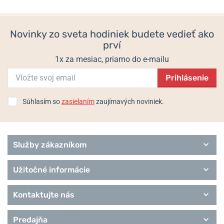
Skladom
Skladom
955 €
1 050 €
Helveti.cz je autorizovaným prodejcem a specialistou značky
Hamilton
.
Novinky zo sveta hodiniek budete vedieť ako
prví
Další zajímavosti o značce si přečtěte v článku:
Vítáme v Helveti
další legendu: Je tu značka Hamilton
1x za mesiac, priamo do e-mailu
Informace o výrobci:
Hamilton International Ltd, Länggasse 85, Biel,
Prihlásenie
Švýcarsko / info@hamiltonwatch.com
Súhlasím so
zasielaním
zaujímavých noviniek.
Populárne modelové rady Hamilton
American Classic
Broadway
Služby zákazníkom
Jazzmaster
Khaki Aviation
Khaki Field
Užitočné informácie
Khaki Navy
Ventura
Kontaktujte nás
Remienky Hamilton
Predajňa