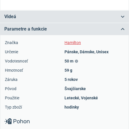
Videá
Parametre a funkcie
Značka
Hamilton
Určenie
Pánske
,
Dámske
,
Unisex
Vodotesnosť
50 m
Hmotnosť
59 g
Záruka
5 rokov
Pôvod
Švajčiarske
Použitie
Letecké
,
Vojenské
Typ zboží
hodinky
Pohon