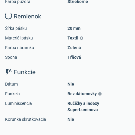
Farba puzdra
Strieborné
Remienok
Šírka pásku
20 mm
Materiál pásku
Textil
Farba náramku
Zelená
Spona
Tŕňová
Funkcie
Dátum
Nie
Funkcia
Bez dátumovky
Luminiscencia
Ručičky a indexy
SuperLuminova
Korunka skrutkovacia
Nie