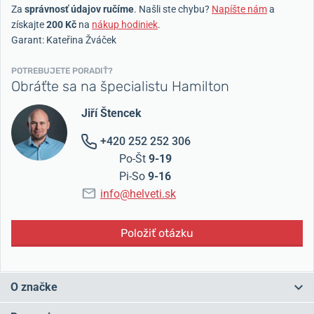
Za
správnosť údajov ručíme
. Našli ste chybu?
Napíšte nám
a
získajte
200 Kč
na
nákup hodiniek
.
Garant: Kateřina Žváček
POTREBUJETE PORADIŤ?
Obráťte sa na špecialistu Hamilton
Jiří Štencek
+420 252 252 306
Po-Št
9-19
Pi-So
9-16
info@helveti.sk
Položiť otázku
O značke
Značka
Hamilton
byla založena v Lancasteru v Pensylvánii,