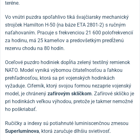
teréne.
Vo vnútri puzdra spoľahlivo tiká švajčiarsky mechanický
strojček Hamilton H-50 (na báze ETA 2801-2) s ručným
naťahovaním. Pracuje s frekvenciou 21 600 polofrekvencií
za hodinu, má 25 kameňov a predovšetkým predĺženú
rezervu chodu na 80 hodín.
Oceľové puzdro hodiniek dopĺňa zelený textilný remienok
NATO. Model vyniká výbornou čitateľnosťou a ľahkou
prehľadnosťou, ktorá sa pri vojenských hodinkách
vyžaduje. Ciferník, ktorý svojou formou nezaprie vojenský
model, je chránený
zafírovým sklíčkom
. Zafírové sklíčko je
pri hodinkách veľkou výhodou, pretože je takmer nemožné
ho poškriabať.
Ručičky a indexy sú potiahnuté luminiscenčnou zmesou
Superluminova
, ktorá zaručuje dlhšiu svietivosť.