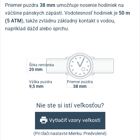
Priemer puzdra
38 mm
umožňuje nosenie hodiniek na
väčšine pánskych zápästí. Vodotesnosť hodiniek je
50 m
(5 ATM
), takže zvládnu základný kontakt s vodou,
napríklad dážď alebo sprchu.
Šírka remienka
20 mm
Výška puzdra
Priemer puzdra
9,5 mm
38 mm
Nie ste si istí veľkosťou?
Vytlačiť vzory veľkostí
(Pri tlači nastavte Mierku: Predvolené)