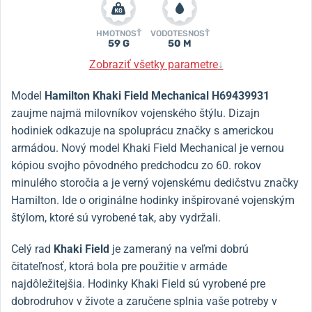
HMOTNOSŤ
VODOTESNOSŤ
59 G
50 M
Zobraziť všetky parametre
↓
Model
Hamilton Khaki Field Mechanical H69439931
zaujme najmä milovníkov vojenského štýlu. Dizajn
hodiniek odkazuje na spoluprácu značky s americkou
armádou. Nový model Khaki Field Mechanical je vernou
kópiou svojho pôvodného predchodcu zo 60. rokov
minulého storočia a je verný vojenskému dedičstvu značky
Hamilton. Ide o originálne hodinky inšpirované vojenským
štýlom, ktoré sú vyrobené tak, aby vydržali.
Celý rad
Khaki Field
je zameraný na veľmi dobrú
čitateľnosť, ktorá bola pre použitie v armáde
najdôležitejšia. Hodinky Khaki Field sú vyrobené pre
dobrodruhov v živote a zaručene splnia vaše potreby v