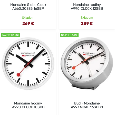
Mondaine Globe Clock
Mondaine hodiny
A660.30335.16SBP
A990.CLOCK.12SBB
Skladom
Skladom
269 €
239 €
NA PREDAJNI
NA PREDAJNI
Mondaine hodiny
Budík Mondaine
A990.CLOCK.10SBB
A997.MCAL.16SBB.1