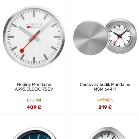
Hodiny Mondaine
Cestovný budík Mondaine
A995.CLOCK.17SBV
MSM.64411
Do 2 dní
6 týždňov
409 €
219 €