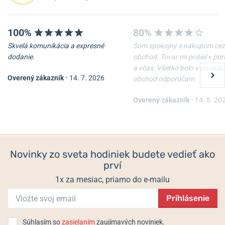
100%
80%
Skvelá komunikácia a expresné
Som spokojný s nákupom cez
dodanie.
obchod. Tovar mi prišiel v po
a včas. Všetko bolo v poriadk
Overený zákazník
•
14. 7. 2026
obchod odporúčam.
Overený zákazník
•
14. 5. 20
Novinky zo sveta hodiniek budete vedieť ako
prví
1x za mesiac, priamo do e-mailu
Prihlásenie
Súhlasím so
zasielaním
zaujímavých noviniek.