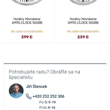
Hodiny Mondaine
Hodiny Mondaine
A995.CLOCK.16SBB
A990.CLOCK.16SBB
Na ceste od dodávateľa
Na ceste od dodávateľa
399 €
239 €
Potrebujete radu? Obráťte sa na
špecialistu
Jiří Štencek
+420 252 252 306
Po-Št
9-19
Pi-So
9-16