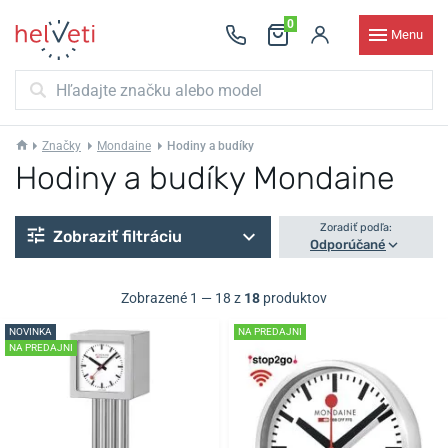
0
Menu
Značky
Mondaine
Hodiny a budíky
Hodiny a budíky Mondaine
Zoradiť podľa:
Zobraziť filtráciu
Odporúčané
Zobrazené 1 — 18 z
18
produktov
NOVINKA
NA PREDAJNI
NA PREDAJNI