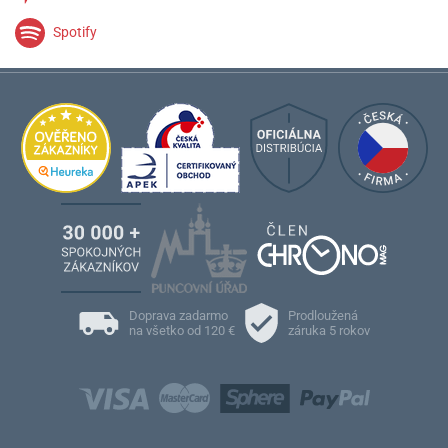
Spotify
Doprava zadarmo
Prodloužená
na všetko od 120 €
záruka 5 rokov