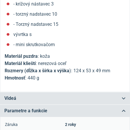
- krížový nástavec 3
- torzný nadstavec 10
- Torzný nadstavec 15
vývrtka s
- mini skrutkovačom
Materiál puzdra
: koža
Materiál klieští
: nerezová oceľ
Rozmery (dĺžka x šírka x výška
):
124 x 53 x 49 mm
Hmotnosť
: 440 g
Videá
Parametre a funkcie
Záruka
2 roky