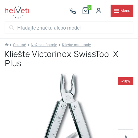
0
Menu
Ostatné
Nože a nástroje
Kliešte multitooly
Kliešte Victorinox SwissTool X
Plus
-10%