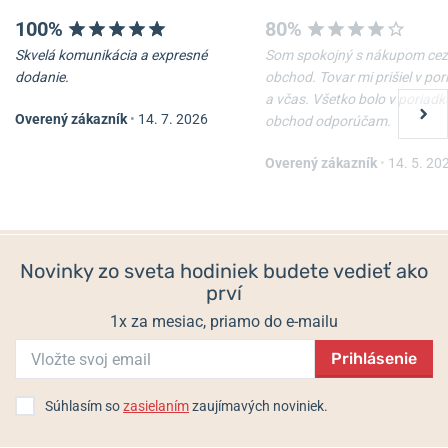
100%
80%
Skvelá komunikácia a expresné
Som spokojný s nákupom cez
-10%
-10%
dodanie.
obchod. Tovar mi prišiel v po
a včas. Všetko bolo v poriadk
Overený zákazník
•
14. 7. 2026
obchod odporúčam.
Kliešte Victorinox SwissTool
Kliešte Victorinox SwissTool
X
X Plus s račňou
Overený zákazník
•
14. 5. 20
3 - 5 dní
3 - 5 dní
209 €
324 €
188,10 €
291,60 €
Novinky zo sveta hodiniek budete vedieť ako
prví
1x za mesiac, priamo do e-mailu
Prihlásenie
Súhlasím so
zasielaním
zaujímavých noviniek.