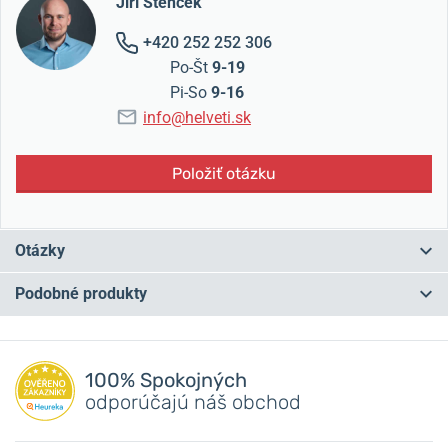
Jiří Štencek
+420 252 252 306
Po-Št
9-19
Pi-So
9-16
info@helveti.sk
Položiť otázku
Otázky
Podobné produkty
Máte otázku? Zanechajte nám komentár
Pridať dotaz
100% Spokojných
odporúčajú náš obchod