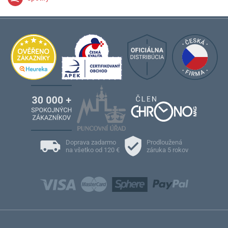
Doprava zadarmo
Prodloužená
na všetko od 120 €
záruka 5 rokov