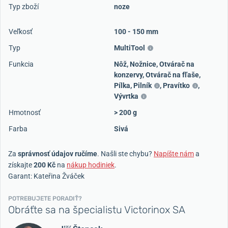
Typ zboží
noze
Veľkosť
100 - 150 mm
Typ
MultiTool
Funkcia
Nôž
,
Nožnice
,
Otvárač na
konzervy
,
Otvárač na fľaše
,
Pílka
,
Pilník
,
Pravítko
,
Vývrtka
Hmotnosť
> 200 g
Farba
Sivá
Za
správnosť údajov ručíme
. Našli ste chybu?
Napíšte nám
a
získajte
200 Kč
na
nákup hodiniek
.
Garant: Kateřina Žváček
POTREBUJETE PORADIŤ?
Obráťte sa na špecialistu Victorinox SA