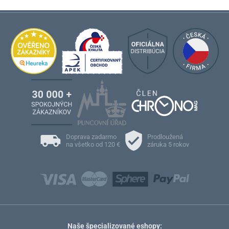
Doprava zadarmo
Prodloužená
na všetko od 120 €
záruka 5 rokov
Naše špecializované eshopy: