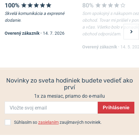
100%
80%
Skvelá komunikácia a expresné
Som spokojný s nákupom cez
dodanie.
obchod. Tovar mi prišiel v po
a včas. Všetko bolo v poriadk
Overený zákazník
•
14. 7. 2026
obchod odporúčam.
Puzdro hodiniek Helveti
Skracovač ťahu, modrý
Donut
Overený zákazník
•
14. 5. 20
Skladom
Skladom
12 €
6 €
Novinky zo sveta hodiniek budete vedieť ako
prví
1x za mesiac, priamo do e-mailu
Prihlásenie
Súhlasím so
zasielaním
zaujímavých noviniek.