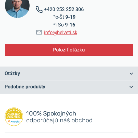
+420 252 252 306
Po-Št
9-19
Pi-So
9-16
info@helveti.sk
Položiť otázku
Otázky
Podobné produkty
Máte otázku? Zanechajte nám komentár
NA PREDAJNI
NA PREDAJNI
Pridať dotaz
100% Spokojných
odporúčajú náš obchod