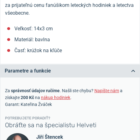
za prijateľnú cenu fanúšikom leteckých hodiniek a letectva
všeobecne.
Veľkosť: 14x3 cm
Materiál: bavlna
Časť: krúžok na kľúče
Parametre a funkcie
Za
správnosť údajov ručíme
. Našli ste chybu?
Napíšte nám
a
získajte
200 Kč
na
nákup hodiniek
.
Garant: Kateřina Žváček
POTREBUJETE PORADIŤ?
Obráťte sa na špecialistu Helveti
Jiří Štencek