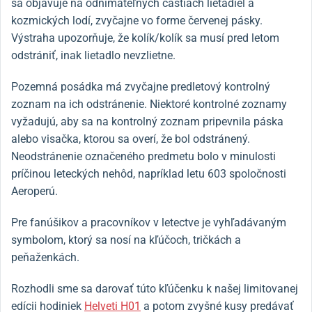
sa objavuje na odnímateľných častiach lietadiel a
kozmických lodí, zvyčajne vo forme červenej pásky.
Výstraha upozorňuje, že kolík/kolík sa musí pred letom
odstrániť, inak lietadlo nevzlietne.
Pozemná posádka má zvyčajne predletový kontrolný
zoznam na ich odstránenie. Niektoré kontrolné zoznamy
vyžadujú, aby sa na kontrolný zoznam pripevnila páska
alebo visačka, ktorou sa overí, že bol odstránený.
Neodstránenie označeného predmetu bolo v minulosti
príčinou leteckých nehôd, napríklad letu 603 spoločnosti
Aeroperú.
Pre fanúšikov a pracovníkov v letectve je vyhľadávaným
symbolom, ktorý sa nosí na kľúčoch, tričkách a
peňaženkách.
Rozhodli sme sa darovať túto kľúčenku k našej limitovanej
edícii hodiniek
Helveti H01
a potom zvyšné kusy predávať