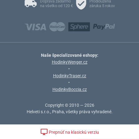
Doprava zadarmo
Prodloužená
na všetko od 120 €
záruka 5 rokov
Naše špecializované eshopy:
HodinkyWenger.cz
•
HodinkyTraser.cz
•
HodinkyBoccia.cz
Copyright © 2010 — 2026
Helveti s.r.o., Praha, všetky práva vyhradené.
Prepnúť na klasickú verziu