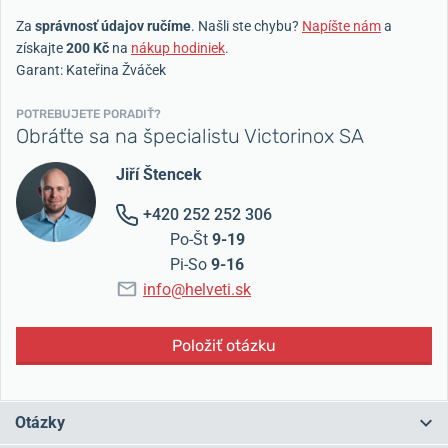
Za
správnosť údajov ručíme
. Našli ste chybu?
Napíšte nám
a
získajte
200 Kč
na
nákup hodiniek
.
Garant: Kateřina Žváček
POTREBUJETE PORADIŤ?
Obráťte sa na špecialistu Victorinox SA
Jiří Štencek
+420 252 252 306
Po-Št
9-19
Pi-So
9-16
info@helveti.sk
Položiť otázku
Otázky