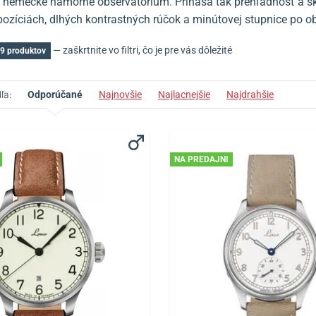
 nemecké námorné observatórium. Prináša tak prehľadnosť a skv
ozíciách, dlhých kontrastných rúčok a minútovej stupnice po ob
— zaškrtnite vo filtri, čo je pre vás dôležité
9 produktov
ľa:
Odporúčané
Najnovšie
Najlacnejšie
Najdrahšie
NA PREDAJNI