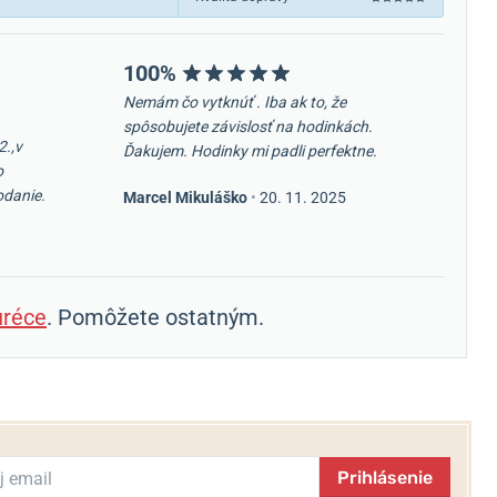
100%
Nemám čo vytknúť . Iba ak to, že
spôsobujete závislosť na hodinkách.
2.,v
Ďakujem. Hodinky mi padli perfektne.
o
odanie.
Marcel Mikuláško
•
20. 11. 2025
réce
. Pomôžete ostatným.
Prihlásenie