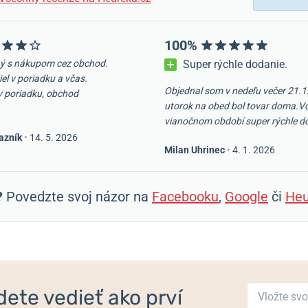
100%
ý s nákupom cez obchod.
Super rýchle dodanie.
iel v poriadku a včas.
Objednal som v nedeľu večer 21.1
v poriadku, obchod
utorok na obed bol tovar doma.V
vianočnom období super rýchle d
azník
•
14. 5. 2026
Milan Uhrinec
•
4. 1. 2026
?
Povedzte svoj názor na
Facebooku
,
Google
či
Heu
ete vedieť ako prví