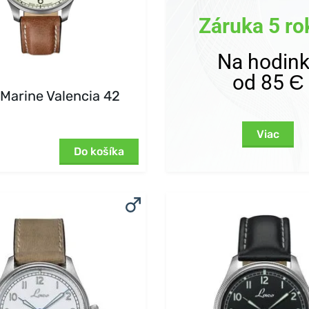
Záruka 5 ro
Na hodin
od 85 Є
Marine Valencia 42
Viac
Do košíka