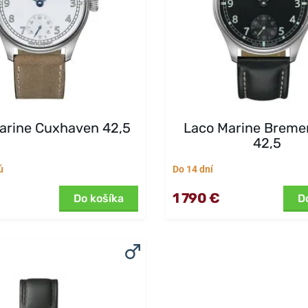
arine Cuxhaven 42,5
Laco Marine Breme
42,5
ů
Do 14 dní
1 790 €
Do košíka
D