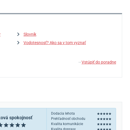
y
Slovník
Vodotesnosť? Ako sa v tom vyznať
Vstúpiť do poradne
↓
Dodacia lehota
ková spokojnosť
Prehľadnosť obchodu
Kvalita komunikácie
Kvalita dopravy