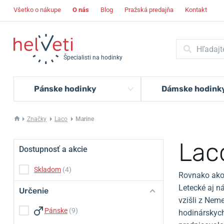
Všetko o nákupe
O nás
Blog
Pražská predajňa
Kontakt
Špecialisti na hodinky
Pánske hodinky
Dámske hodink
Značky
Laco
Marine
Lac
Dostupnosť a akcie
Skladom
(4)
Rovnako ako 
Letecké aj n
Určenie
vzišli z Nem
Pánske
(9)
hodinárskych