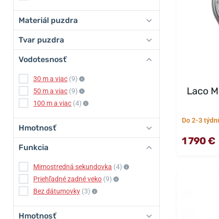
Materiál puzdra
Tvar puzdra
Vodotesnosť
30 m a viac
(9)
Laco M
50 m a viac
(9)
100 m a viac
(4)
Do 2-3 týdn
Hmotnosť
1 790 €
Funkcia
Mimostredná sekundovka
(4)
Priehľadné zadné veko
(9)
Bez dátumovky
(3)
Hmotnosť