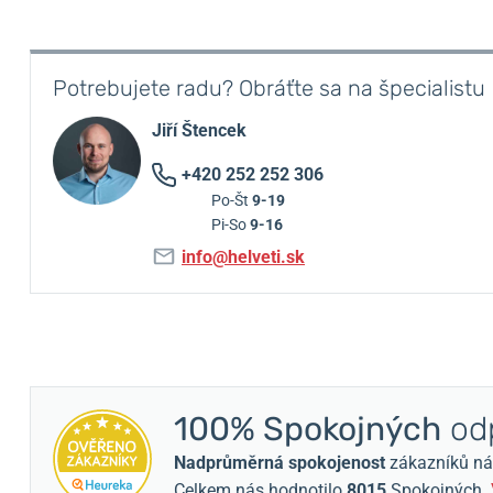
Potrebujete radu? Obráťte sa na špecialistu
Jiří Štencek
+420 252 252 306
Po-Št
9-19
Pi-So
9-16
info@helveti.sk
100% Spokojných
odp
Nadprůměrná spokojenost
zákazníků nám 
Celkem nás hodnotilo
8015
Spokojných.