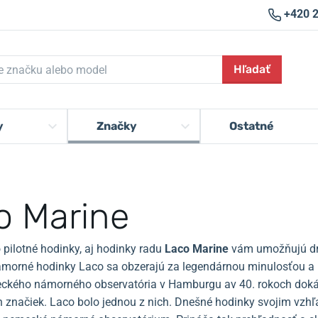
+420 
Hľadať
y
Značky
Ostatné
o Marine
pilotné hodinky, aj hodinky radu
Laco Marine
vám umožňujú drž
ámorné hodinky Laco sa obzerajú za legendárnou minulosťou a b
eckého námorného observatória v Hamburgu av 40. rokoch dokázal
 značiek. Laco bolo jednou z nich. Dnešné hodinky svojim vzhľ