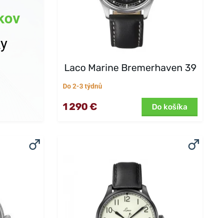
kov
ky
Laco Marine Bremerhaven 39
Do 2-3 týdnů
1 290 €
Do košíka