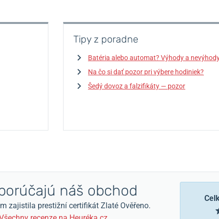
Tipy z poradne
Batéria alebo automat? Výhody a nevýhod
Na čo si dať pozor pri výbere hodiniek?
Šedý dovoz a falzifikáty — pozor
orúčajú náš obchod
Cel
zajistila prestižní certifikát Zlaté Ověřeno.
Všechny recenze na Heuréka.cz