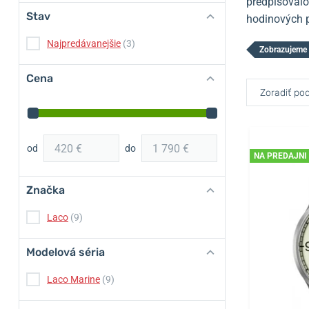
predpisovalo
Stav
hodinových p
Najpredávanejšie
(3)
Zobrazujeme 
Cena
Zoradiť pod
od
do
NA PREDAJNI
Značka
Laco
(9)
Modelová séria
Laco Marine
(9)