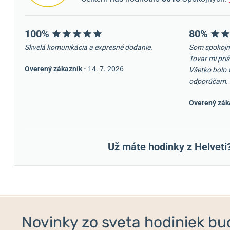
100%
80%
Skvelá komunikácia a expresné dodanie.
Som spokojn
Tovar mi priš
Overený zákazník
•
14. 7. 2026
Všetko bolo 
odporúčam.
Overený zák
Už máte hodinky z Helveti
Novinky zo sveta hodiniek bud