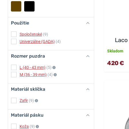
Použitie
Spoločenské
(9)
Laco 
Univerzálne (GADA)
(4)
Skladom
Rozmer puzdra
420 €
L (40 - 43 mm)
(5)
M (36 - 39 mm)
(4)
Materiál sklíčka
Zafír
(9)
Materiál pásku
Koža
(9)