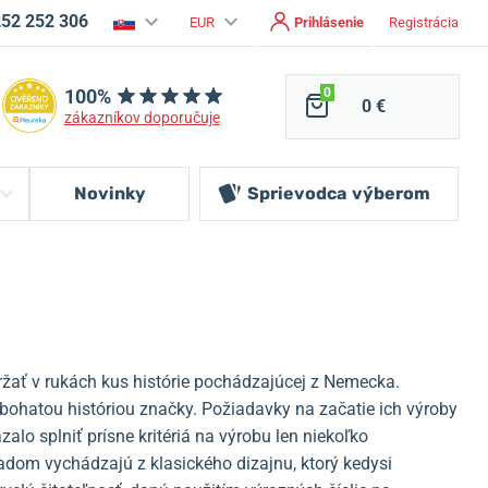
252 252 306
EUR
Prihlásenie
Registrácia
100%
0
0 €
zákazníkov doporučuje
Novinky
Sprievodca
výberom
ať v rukách kus histórie pochádzajúcej z Nemecka.
ohatou históriou značky. Požiadavky na začatie ich výroby
o splniť prísne kritériá na výrobu len niekoľko
adom vychádzajú z klasického dizajnu, ktorý kedysi