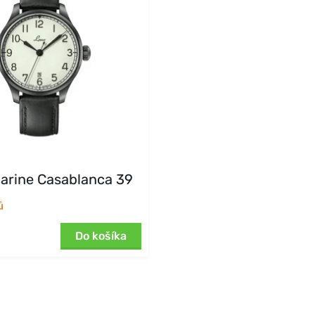
arine Casablanca 39
ů
Do košíka