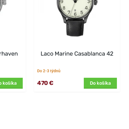
rhaven
Laco Marine Casablanca 42
Do 2-3 týdnů
470 €
o košíka
Do košíka