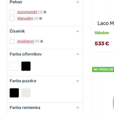
Pohon
Automatický
(5)
Manuálny
(4)
Laco M
Číselník
Skladom
Analógový
(9)
533 €
Farba ciferníkov
NA PREDAJNI
Farba puzdra
Farba remienka