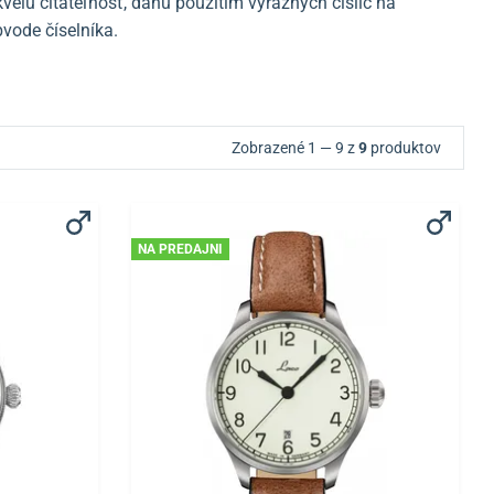
elú čitateľnosť, danú použitím výrazných číslic na
vode číselníka.
Zobrazené 1 — 9 z
9
produktov
NA PREDAJNI